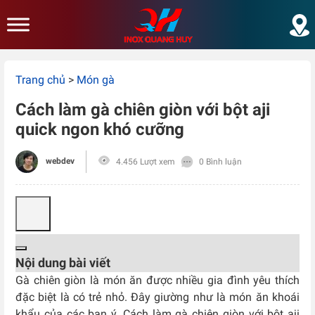
Skip to main content
Trang chủ
>
Món gà
Cách làm gà chiên giòn với bột aji
quick ngon khó cưỡng
webdev
4.456 Lượt xem
0 Bình luận
Nội dung bài viết
Gà chiên giòn là món ăn được nhiều gia đình yêu thích
đặc biệt là có trẻ nhỏ. Đây giường như là món ăn khoái
khẩu của các bạn ý. Cách làm gà chiên giòn với bột aji