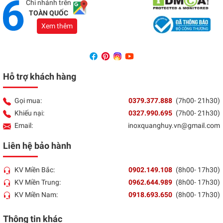
Chi nhánh trên
TOÀN QUỐC
Xem thêm
Hỗ trợ khách hàng
Gọi mua:
0379.377.888
(7h00- 21h30)
Khiếu nại:
0327.990.695
(7h00- 21h30)
Email:
inoxquanghuy.vn@gmail.com
Liên hệ bảo hành
KV Miền Bắc:
0902.149.108
(8h00- 17h30)
KV Miền Trung:
0962.644.989
(8h00- 17h30)
KV Miền Nam:
0918.693.650
(8h00- 17h30)
Thông tin khác