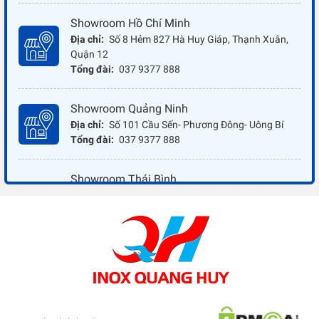
Showroom Hồ Chí Minh
Địa chỉ:
Số 8 Hẻm 827 Hà Huy Giáp, Thạnh Xuân,
Quận 12
Tổng đài:
037 9377 888
Showroom Quảng Ninh
Địa chỉ:
Số 101 Cầu Sến- Phương Đông- Uông Bí
Tổng đài:
037 9377 888
Showroom Thái Bình
Địa chỉ:
Đối diện ủy ban nhân dân xã Vũ Hoà - Kiến
Xương - Thái Bình
Tổng đài:
037 9377 888
Showroom Đồng Nai
Địa chỉ:
1066 - QL 51 Tổ 3- Ấp Đồng- Phước Tân-
Biên Hòa
Tổng đài:
037 9377 888