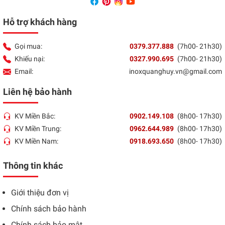
Hỗ trợ khách hàng
Gọi mua:
0379.377.888
(7h00- 21h30)
Khiếu nại:
0327.990.695
(7h00- 21h30)
Email:
inoxquanghuy.vn@gmail.com
Liên hệ bảo hành
KV Miền Bắc:
0902.149.108
(8h00- 17h30)
KV Miền Trung:
0962.644.989
(8h00- 17h30)
KV Miền Nam:
0918.693.650
(8h00- 17h30)
Thông tin khác
Giới thiệu đơn vị
Chính sách bảo hành
Chính sách bảo mật