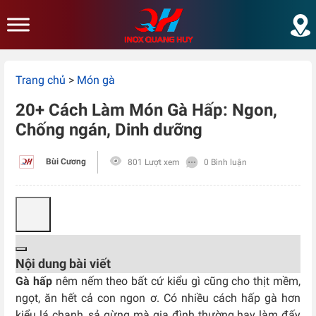
Skip to main content
Trang chủ
>
Món gà
20+ Cách Làm Món Gà Hấp: Ngon,
Chống ngán, Dinh dưỡng
Bùi Cương
801 Lượt xem
0 Bình luận
Nội dung bài viết
Gà hấp
nêm nếm theo bất cứ kiểu gì cũng cho thịt mềm,
ngọt, ăn hết cả con ngon ơ. Có nhiều cách hấp gà hơn
kiểu lá chanh, sả gừng mà gia đình thường hay làm đấy