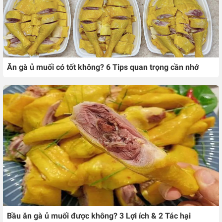
Ăn gà ủ muối có tốt không? 6 Tips quan trọng cần nhớ
Bầu ăn gà ủ muối được không? 3 Lợi ích & 2 Tác hại