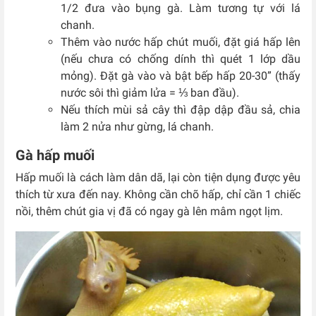
1/2 đưa vào bụng gà. Làm tương tự với lá
chanh.
Thêm vào nước hấp chút muối, đặt giá hấp lên
(nếu chưa có chống dính thì quét 1 lớp dầu
mỏng). Đặt gà vào và bật bếp hấp 20-30” (thấy
nước sôi thì giảm lửa = ⅓ ban đầu).
Nếu thích mùi sả cây thì đập dập đầu sả, chia
làm 2 nửa như gừng, lá chanh.
Gà hấp muối
Hấp muối là cách làm dân dã, lại còn tiện dụng được yêu
thích từ xưa đến nay. Không cần chõ hấp, chỉ cần 1 chiếc
nồi, thêm chút gia vị đã có ngay gà lên mâm ngọt lịm.