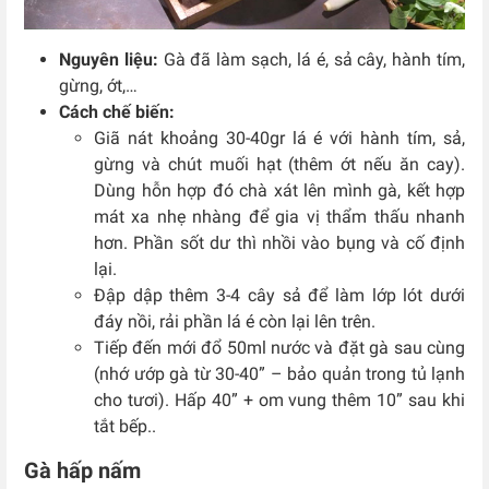
Nguyên liệu:
Gà đã làm sạch, lá é, sả cây, hành tím,
gừng, ớt,…
Cách chế biến:
Giã nát khoảng 30-40gr lá é với hành tím, sả,
gừng và chút muối hạt (thêm ớt nếu ăn cay).
Dùng hỗn hợp đó chà xát lên mình gà, kết hợp
mát xa nhẹ nhàng để gia vị thẩm thấu nhanh
hơn. Phần sốt dư thì nhồi vào bụng và cố định
lại.
Đập dập thêm 3-4 cây sả để làm lớp lót dưới
đáy nồi, rải phần lá é còn lại lên trên.
Tiếp đến mới đổ 50ml nước và đặt gà sau cùng
(nhớ ướp gà từ 30-40” – bảo quản trong tủ lạnh
cho tươi). Hấp 40” + om vung thêm 10” sau khi
tắt bếp..
Gà hấp nấm