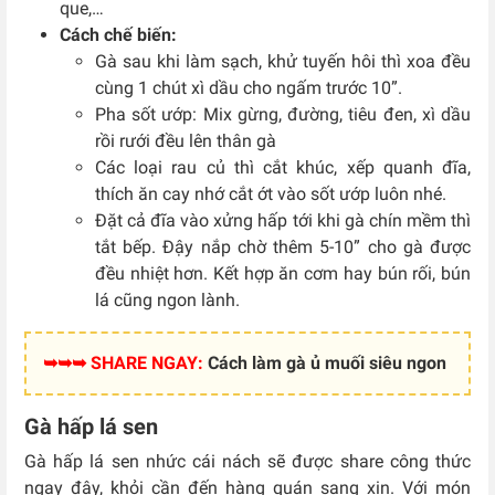
que,…
Cách chế biến:
Gà sau khi làm sạch, khử tuyến hôi thì xoa đều
cùng 1 chút xì dầu cho ngấm trước 10”.
Pha sốt ướp: Mix gừng, đường, tiêu đen, xì dầu
rồi rưới đều lên thân gà
Các loại rau củ thì cắt khúc, xếp quanh đĩa,
thích ăn cay nhớ cắt ớt vào sốt ướp luôn nhé.
Đặt cả đĩa vào xửng hấp tới khi gà chín mềm thì
tắt bếp. Đậy nắp chờ thêm 5-10” cho gà được
đều nhiệt hơn. Kết hợp ăn cơm hay bún rối, bún
lá cũng ngon lành.
➥➥➥ SHARE NGAY:
Cách làm gà ủ muối siêu ngon
Gà hấp lá sen
Gà hấp lá sen nhức cái nách sẽ được share công thức
ngay đây, khỏi cần đến hàng quán sang xịn. Với món