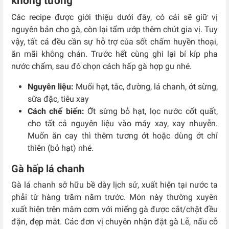
không tưởng
Các recipe được giới thiệu dưới đây, có cái sẽ giữ vị
nguyên bản cho gà, còn lại tẩm ướp thêm chút gia vị. Tuy
vậy, tất cả đều cần sự hỗ trợ của sốt chấm huyền thoại,
ăn mãi không chán. Trước hết cùng ghi lại bí kíp pha
nước chấm, sau đó chọn cách hấp gà hợp gu nhé.
Nguyên liệu:
Muối hạt, tắc, đường, lá chanh, ớt sừng,
sữa đặc, tiêu xay
Cách chế biến:
Ớt sừng bỏ hạt, lọc nước cốt quất,
cho tất cả nguyên liệu vào máy xay, xay nhuyễn.
Muốn ăn cay thì thêm tương ớt hoặc dùng ớt chỉ
thiên (bỏ hạt) nhé.
Gà hấp lá chanh
Gà lá chanh sở hữu bề dày lịch sử, xuất hiện tại nước ta
phải từ hàng trăm năm trước. Món này thường xuyên
xuất hiện trên mâm cơm với miếng gà được cắt/chặt đều
đặn, đẹp mắt. Các đơn vị chuyên nhận đặt gà Lễ, nấu cỗ