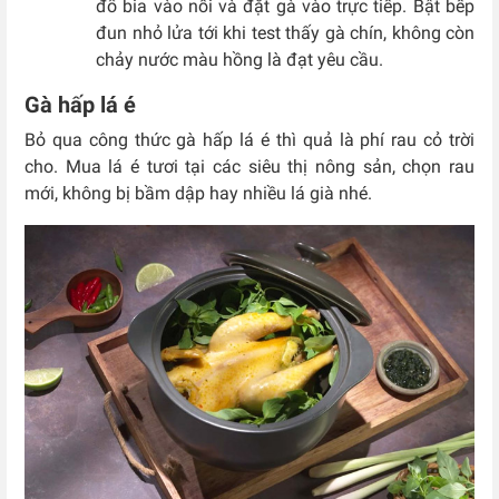
đổ bia vào nồi và đặt gà vào trực tiếp. Bật bếp
đun nhỏ lửa tới khi test thấy gà chín, không còn
chảy nước màu hồng là đạt yêu cầu.
Gà hấp lá é
Bỏ qua công thức gà hấp lá é thì quả là phí rau cỏ trời
cho. Mua lá é tươi tại các siêu thị nông sản, chọn rau
mới, không bị bầm dập hay nhiều lá già nhé.