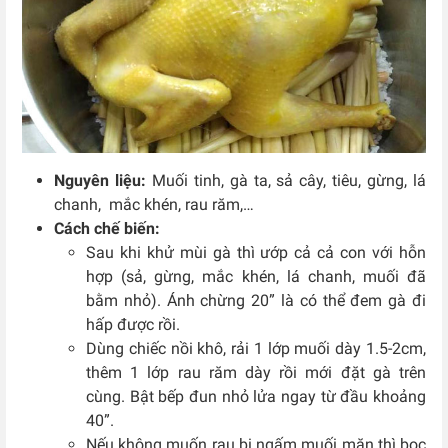
Nguyên liệu:
Muối tinh, gà ta, sả cây, tiêu, gừng, lá
chanh, mắc khén, rau răm,…
Cách chế biến:
Sau khi khử mùi gà thì ướp cả cả con với hỗn
hợp (sả, gừng, mắc khén, lá chanh, muối đã
bằm nhỏ). Ánh chừng 20” là có thể đem gà đi
hấp được rồi.
Dùng chiếc nồi khô, rải 1 lớp muối dày 1.5-2cm,
thêm 1 lớp rau răm dày rồi mới đặt gà trên
cùng. Bật bếp đun nhỏ lửa ngay từ đầu khoảng
40”.
Nếu không muốn rau bị ngấm muối mặn thì bọc