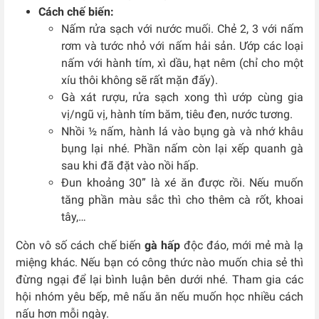
Cách chế biến:
Nấm rửa sạch với nước muối. Chẻ 2, 3 với nấm
rơm và tước nhỏ với nấm hải sản. Ướp các loại
nấm với hành tím, xì dầu, hạt nêm (chỉ cho một
xíu thôi không sẽ rất mặn đấy).
Gà xát rượu, rửa sạch xong thì ướp cùng gia
vị/ngũ vị, hành tím băm, tiêu đen, nước tương.
Nhồi ½ nấm, hành lá vào bụng gà và nhớ khâu
bụng lại nhé. Phần nấm còn lại xếp quanh gà
sau khi đã đặt vào nồi hấp.
Đun khoảng 30” là xé ăn được rồi. Nếu muốn
tăng phần màu sắc thì cho thêm cà rốt, khoai
tây,…
Còn vô số cách chế biến
gà hấp
độc đáo, mới mẻ mà lạ
miệng khác. Nếu bạn có công thức nào muốn chia sẻ thì
đừng ngại để lại bình luận bên dưới nhé. Tham gia các
hội nhóm yêu bếp, mê nấu ăn nếu muốn học nhiều cách
nấu hơn mỗi ngày.