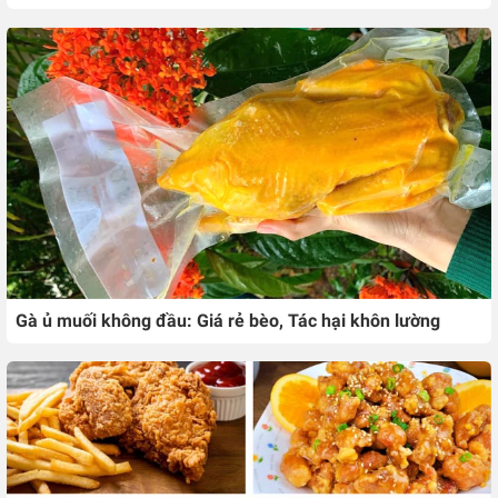
Gà ủ muối không đầu: Giá rẻ bèo, Tác hại khôn lường