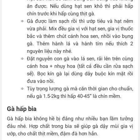
ăn được. Nếu dùng hạt sen khô thì phải hấp
chín trước khi hấp cùng thịt gà.
Gà được làm sạch rồi thì ướp tiêu và hạt nêm
vừa phải. Mix đều gia vị với hạt sen, gia vị thuốc
bắc và thêm chút cánh hoa sen, nhồi vào bụng
gà. Thêm hành lá và hành tím nếu thích 2
nguyên liệu này nhé.
Đặt nguyên con gà vào lá sen, rải lên trên cùng
cánh hoa + nhụy hoa (tất cả đều cần rửa sạch
sẽ). Bọc kín gà lại dùng dây buộc kín mặt rồi
đưa vào nồi.
Tùy trọng lượng gà mà căn thời gian cho chuẩn,
nếu gà 1.5-2kg thì hấp 40-45” là chín mềm.
Gà hấp bia
Gà hấp bia không hề bị đắng như nhiều bạn lầm tưởng
đâu nhé. Hợp chất trong bia sẽ giúp gà dậy mùi gia vị
ướp, cho chất thịt mềm, đậm đà hơn hẳn.