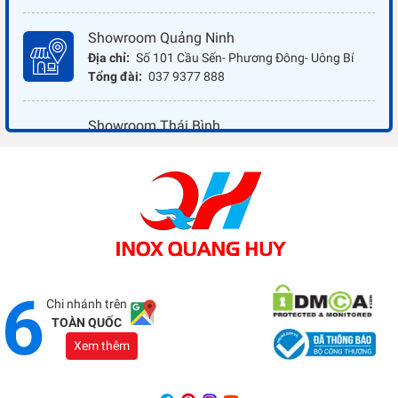
Showroom Quảng Ninh
Địa chỉ:
Số 101 Cầu Sến- Phương Đông- Uông Bí
Tổng đài:
037 9377 888
Showroom Thái Bình
Địa chỉ:
Đối diện ủy ban nhân dân xã Vũ Hoà - Kiến
Xương - Thái Bình
Tổng đài:
037 9377 888
Showroom Đồng Nai
Địa chỉ:
1066 - QL 51 Tổ 3- Ấp Đồng- Phước Tân-
Biên Hòa
Tổng đài:
037 9377 888
Chi nhánh trên
TOÀN QUỐC
Xem thêm