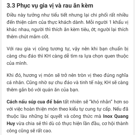
3.3 Phục vụ gia vị và rau ăn kèm
Điều này tưởng như tiểu tiết nhưng lại chi phối rất nhiều
đến thiện cảm của thực khách dành. Mỗi người 1 khẩu vị
khác nhau, người thì thích ăn kèm tiêu, ớt; người lại thích
thêm chút mắm cốt.
Với rau gia vị cũng tương tự, vậy nên khi bạn chuẩn bị
càng chu đáo thì KH càng dễ tìm ra lựa chọn quen thuộc
của mình.
Khi đó, hương vị món sẽ trở nên tròn vị theo đúng nghĩa
cá nhân. Cũng nhờ sự chu đáo và tinh tế này, KH sẽ càng
thêm gắn bó với quán ăn của bạn.
Cách nấu súp cua để bán
tất nhiên sẽ “khó nhằn” hơn so
với việc hoàn thiện món theo kiểu tự cung tự cấp. Nếu đã
thuộc làu những bí quyết và công thức mà
Inox Quang
Huy
vừa chia sẻ thì dù có thực hiện lần đầu, cơ hội thành
công cũng sẽ rất cao.