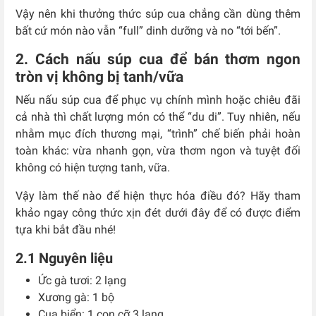
Vậy nên khi thưởng thức súp cua chẳng cần dùng thêm
bất cứ món nào vẫn “full” dinh dưỡng và no “tới bến”.
2. Cách nấu súp cua để bán thơm ngon
tròn vị không bị tanh/vữa
Nếu nấu súp cua để phục vụ chính mình hoặc chiêu đãi
cả nhà thì chất lượng món có thể “du di”. Tuy nhiên, nếu
nhằm mục đích thương mại, “trình” chế biến phải hoàn
toàn khác: vừa nhanh gọn, vừa thơm ngon và tuyệt đối
không có hiện tượng tanh, vữa.
Vậy làm thế nào để hiện thực hóa điều đó? Hãy tham
khảo ngay công thức xịn đét dưới đây để có được điểm
tựa khi bắt đầu nhé!
2.1 Nguyên liệu
Ức gà tươi: 2 lạng
Xương gà: 1 bộ
Cua biển: 1 con cỡ 3 lạng