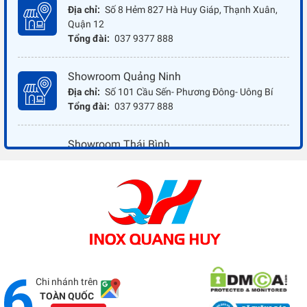
Địa chỉ:
Số 8 Hẻm 827 Hà Huy Giáp, Thạnh Xuân,
Quận 12
Tổng đài:
037 9377 888
Showroom Quảng Ninh
Địa chỉ:
Số 101 Cầu Sến- Phương Đông- Uông Bí
Tổng đài:
037 9377 888
Showroom Thái Bình
Địa chỉ:
Đối diện ủy ban nhân dân xã Vũ Hoà - Kiến
Xương - Thái Bình
Tổng đài:
037 9377 888
Showroom Đồng Nai
Địa chỉ:
1066 - QL 51 Tổ 3- Ấp Đồng- Phước Tân-
Biên Hòa
Tổng đài:
037 9377 888
Chi nhánh trên
TOÀN QUỐC