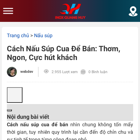
Skip to main content
Trang chủ
>
Nấu súp
Cách Nấu Súp Cua Để Bán: Thơm,
Ngon, Cực hút khách
webdev
2.955 Lượt xem
0 Bình luận
Nội dung bài viết
Cách nấu súp cua để bán
nhìn chung không tốn mấy
thời gian, tuy nhiên quy trình lại cần đến độ chỉn chu và
sự tinh tế trong từng công đoạn nhỏ.