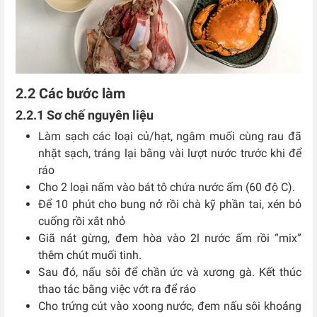
2.2 Các bước làm
2.2.1 Sơ chế nguyên liệu
Làm sạch các loại củ/hạt, ngâm muối cùng rau đã
nhặt sạch, tráng lại bằng vài lượt nước trước khi để
ráo
Cho 2 loại nấm vào bát tô chứa nước ấm (60 độ C).
Để 10 phút cho bung nở rồi chà kỹ phần tai, xén bỏ
cuống rồi xắt nhỏ
Giã nát gừng, đem hòa vào 2l nước ấm rồi “mix”
thêm chút muối tinh.
Sau đó, nấu sôi để chần ức và xương gà. Kết thúc
thao tác bằng việc vớt ra để ráo
Cho trứng cút vào xoong nước, đem nấu sôi khoảng