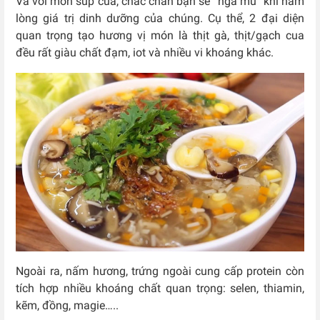
Và với món súp cua, chắc chắn bạn sẽ “ngả mũ” khi nằm
lòng giá trị dinh dưỡng của chúng. Cụ thể, 2 đại diện
quan trọng tạo hương vị món là thịt gà, thịt/gạch cua
đều rất giàu chất đạm, iot và nhiều vi khoáng khác.
Ngoài ra, nấm hương, trứng ngoài cung cấp protein còn
tích hợp nhiều khoáng chất quan trọng: selen, thiamin,
kẽm, đồng, magie…..