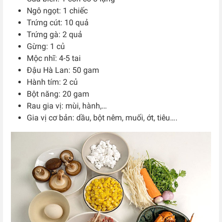
Ngô ngọt: 1 chiếc
Trứng cút: 10 quả
Trứng gà: 2 quả
Gừng: 1 củ
Mộc nhĩ: 4-5 tai
Đậu Hà Lan: 50 gam
Hành tím: 2 củ
Bột năng: 20 gam
Rau gia vị: mùi, hành,…
Gia vị cơ bản: dầu, bột nêm, muối, ớt, tiêu….