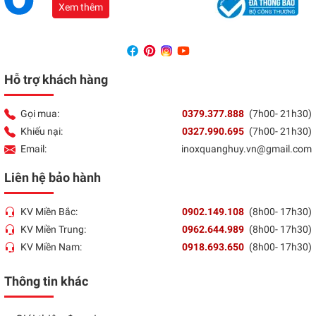
Xem thêm
Hỗ trợ khách hàng
Gọi mua:
0379.377.888
(7h00- 21h30)
Khiếu nại:
0327.990.695
(7h00- 21h30)
Email:
inoxquanghuy.vn@gmail.com
Liên hệ bảo hành
KV Miền Bắc:
0902.149.108
(8h00- 17h30)
KV Miền Trung:
0962.644.989
(8h00- 17h30)
KV Miền Nam:
0918.693.650
(8h00- 17h30)
Thông tin khác