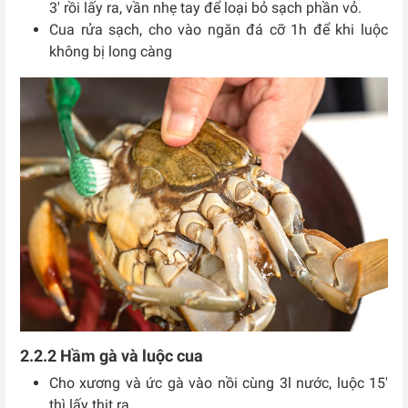
3′ rồi lấy ra, vần nhẹ tay để loại bỏ sạch phần vỏ.
Cua rửa sạch, cho vào ngăn đá cỡ 1h để khi luộc
không bị long càng
2.2.2 Hầm gà và luộc cua
Cho xương và ức gà vào nồi cùng 3l nước, luộc 15′
thì lấy thịt ra.