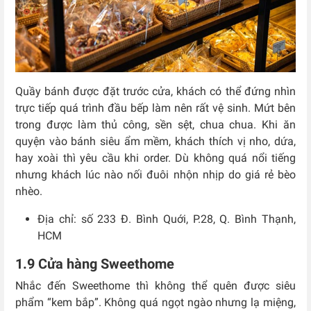
Quầy bánh được đặt trước cửa, khách có thể đứng nhìn
trực tiếp quá trình đầu bếp làm nên rất vệ sinh. Mứt bên
trong được làm thủ công, sền sệt, chua chua. Khi ăn
quyện vào bánh siêu ẩm mềm, khách thích vị nho, dứa,
hay xoài thì yêu cầu khi order. Dù không quá nổi tiếng
nhưng khách lúc nào nối đuôi nhộn nhịp do giá rẻ bèo
nhèo.
Địa chỉ: số 233 Đ. Bình Quới, P.28, Q. Bình Thạnh,
HCM
1.9 Cửa hàng Sweethome
Nhắc đến Sweethome thì không thể quên được siêu
phẩm “kem bắp”. Không quá ngọt ngào nhưng lạ miệng,