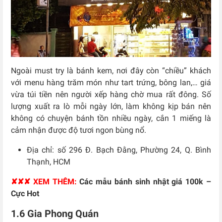
Ngoài must try là bánh kem, nơi đây còn “chiều” khách
với menu hàng trăm món như tart trứng, bông lan,… giá
vừa túi tiền nên người xếp hàng chờ mua rất đông. Số
lượng xuất ra lò mỗi ngày lớn, làm không kịp bán nên
không có chuyện bánh tồn nhiều ngày, cắn 1 miếng là
cảm nhận được độ tươi ngon bùng nổ.
Địa chỉ: số 296 Đ. Bạch Đằng, Phường 24, Q. Bình
Thạnh, HCM
✘✘✘ XEM THÊM:
Các mẫu bánh sinh nhật giá 100k –
Cực Hot
1.6 Gia Phong Quán