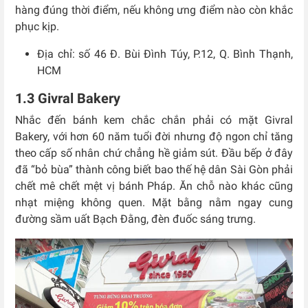
hàng đúng thời điểm, nếu không ưng điểm nào còn khắc
phục kịp.
Địa chỉ: số 46 Đ. Bùi Đình Túy, P.12, Q. Bình Thạnh,
HCM
1.3 Givral Bakery
Nhắc đến bánh kem chắc chắn phải có mặt Givral
Bakery, với hơn 60 năm tuổi đời nhưng độ ngon chỉ tăng
theo cấp số nhân chứ chẳng hề giảm sút. Đầu bếp ở đây
đã “bỏ bùa” thành công biết bao thế hệ dân Sài Gòn phải
chết mê chết mệt vị bánh Pháp. Ăn chỗ nào khác cũng
nhạt miệng không quen. Mặt bằng nằm ngay cung
đường sầm uất Bạch Đằng, đèn đuốc sáng trưng.