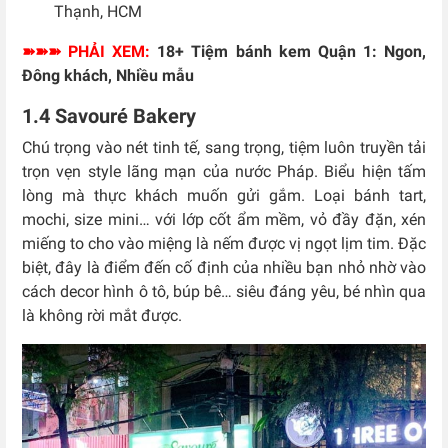
Thạnh, HCM
➽➽➽ PHẢI XEM:
18+ Tiệm bánh kem Quận 1: Ngon,
Đông khách, Nhiều mẫu
1.4 Savouré Bakery
Chú trọng vào nét tinh tế, sang trọng, tiệm luôn truyền tải
trọn vẹn style lãng mạn của nước Pháp. Biểu hiện tấm
lòng mà thực khách muốn gửi gắm. Loại bánh tart,
mochi, size mini… với lớp cốt ẩm mềm, vỏ đầy đặn, xén
miếng to cho vào miệng là nếm được vị ngọt lịm tim. Đặc
biệt, đây là điểm đến cố định của nhiều bạn nhỏ nhờ vào
cách decor hình ô tô, búp bê… siêu đáng yêu, bé nhìn qua
là không rời mắt được.