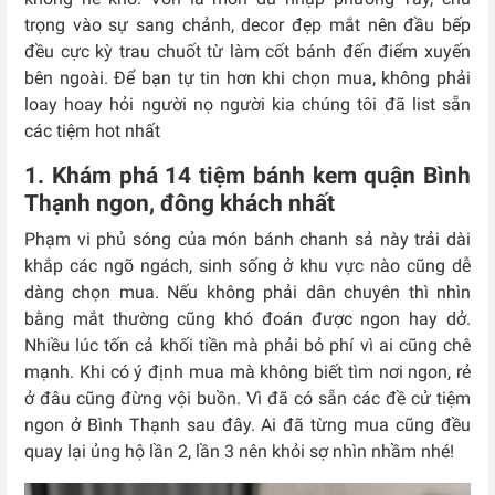
trọng vào sự sang chảnh, decor đẹp mắt nên đầu bếp
đều cực kỳ trau chuốt từ làm cốt bánh đến điểm xuyến
bên ngoài. Để bạn tự tin hơn khi chọn mua, không phải
loay hoay hỏi người nọ người kia chúng tôi đã list sẵn
các tiệm hot nhất
1. Khám phá 14 tiệm bánh kem quận Bình
Thạnh ngon, đông khách nhất
Phạm vi phủ sóng của món bánh chanh sả này trải dài
khắp các ngõ ngách, sinh sống ở khu vực nào cũng dễ
dàng chọn mua. Nếu không phải dân chuyên thì nhìn
bằng mắt thường cũng khó đoán được ngon hay dở.
Nhiều lúc tốn cả khối tiền mà phải bỏ phí vì ai cũng chê
mạnh. Khi có ý định mua mà không biết tìm nơi ngon, rẻ
ở đâu cũng đừng vội buồn. Vì đã có sẵn các đề cử tiệm
ngon ở Bình Thạnh sau đây. Ai đã từng mua cũng đều
quay lại ủng hộ lần 2, lần 3 nên khỏi sợ nhìn nhầm nhé!