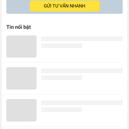
GỬI TƯ VẤN NHANH
Tin nổi bật