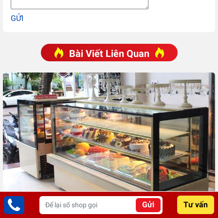
GỬI
Bài Viết Liên Quan
11 Tiệm Bánh Kem Quận 4: Ngon, Nổi tiếng, Giá RẺ
Gửi
Tư vấn