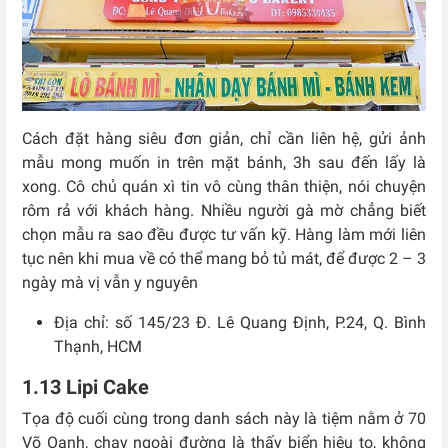
Cách đặt hàng siêu đơn giản, chỉ cần liên hệ, gửi ảnh
mẫu mong muốn in trên mặt bánh, 3h sau đến lấy là
xong. Cô chủ quán xì tin vô cùng thân thiện, nói chuyện
rôm rả với khách hàng. Nhiều người gà mờ chẳng biết
chọn mẫu ra sao đều được tư vấn kỹ. Hàng làm mới liên
tục nên khi mua về có thể mang bỏ tủ mát, để được 2 – 3
ngày mà vị vẫn y nguyên
Địa chỉ: số 145/23 Đ. Lê Quang Định, P.24, Q. Bình
Thạnh, HCM
1.13 Lipi Cake
Tọa độ cuối cùng trong danh sách này là tiệm nằm ở 70
Võ Oanh, chạy ngoài đường là thấy biển hiệu to, không