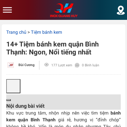
Skip to main content
Trang chủ
>
Tiệm bánh kem
14+ Tiệm bánh kem quận Bình
Thạnh: Ngon, Nổi tiếng nhất
Bùi Cương
177 Lượt xem
0 Bình luận
Nội dung bài viết
Khu vực trung tâm, nhộn nhịp nên việc tìm tiệm
bánh
kem quận Bình Thạnh
giá rẻ, hương vị “đỉnh chóp”
không hề khó. Vốn là món du nhập phương Tây, chú