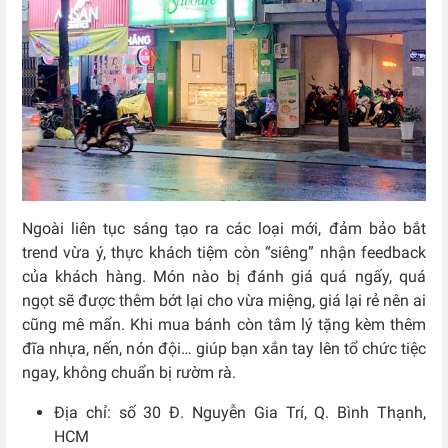
Ngoài liên tục sáng tạo ra các loại mới, đảm bả
o bắt
trend vừa ý, thực khách tiệm còn “siêng” nhận feedback
của khách hàng. Món nào bị đánh giá quá ngấy, quá
ngọt sẽ được thêm bớt lại cho vừa miệng, giá lại rẻ nên ai
cũng mê mẩn. Khi mua bánh còn tâm lý tặng kèm thêm
đĩa nhựa, nến, nón đội… giúp bạn xắn tay lên tổ chức tiệc
ngay, không chuẩn bị rườm rà.
Địa chỉ: số 30 Đ. Nguyễn Gia Trí, Q. Bình Thạnh,
HCM