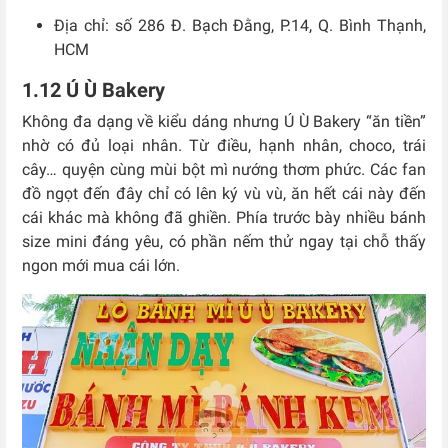
Địa chỉ: số 286 Đ. Bạch Đằng, P.14, Q. Bình Thạnh,
HCM
1.12 Ú Ù Bakery
Không đa dạng về kiểu dáng nhưng Ú Ù Bakery “ăn tiền”
nhờ có đủ loại nhân. Từ điều, hạnh nhân, choco, trái
cây… quyện cùng mùi bột mì nướng thơm phức. Các fan
đồ ngọt đến đây chỉ có lên ký vù vù, ăn hết cái này đến
cái khác mà không đã ghiền. Phía trước bày nhiều bánh
size mini đáng yêu, có phần nếm thử ngay tại chỗ thấy
ngon mới mua cái lớn.