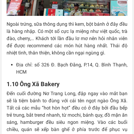
Ngoài trứng, sữa thông dụng thì kem, bột bánh ở đây đều
là hàng nhập. Có một số cực lạ miệng như việt quốc, trà
đào, cherry,… Khách tới lần đầu lơ mơ nên hỏi nhân viên
để được recommend các món hút hàng nhất. Thái độ
nhiệt tình, thân thiện, không cần ngại ngùng gì.
Địa chỉ: số 326 Đ. Bạch Đằng, P.14, Q. Bình Thạnh,
HCM
1.10 Ông Xã Bakery
Đến cuối đường Nơ Trang Long, đập ngay vào mắt bạn
sẽ là tiệm bánh to đùng với cái tên ngọt ngào Ông Xã.
Tất cả các mẫu “hot hòn họt” đều có ở đây bởi đầu bếp
trẻ trung, bắt trend nhanh, từ mochi, bánh quy, đồ mặn ăn
sáng, hamburger đều siêu ngon miệng. Vào các buổi
chiều, quán sẽ xếp bàn ghế ở phía trước để phục vụ