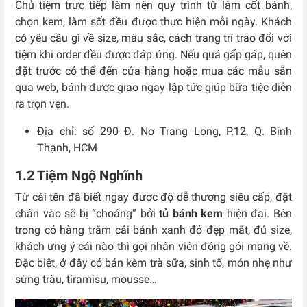
Chủ tiệm trực tiếp làm nên quy trình từ làm cốt bánh,
chọn kem, làm sốt đều được thực hiện mỗi ngày. Khách
có yêu cầu gì về size, màu sắc, cách trang trí trao đổi với
tiệm khi order đều được đáp ứng. Nếu quá gấp gáp, quên
đặt trước có thể đến cửa hàng hoặc mua các mẫu sẵn
qua web, bánh được giao ngay lập tức giúp bữa tiệc diễn
ra trọn vẹn.
Địa chỉ: số 290 Đ. Nơ Trang Long, P.12, Q. Bình
Thạnh, HCM
1.2 Tiệm Ngộ Nghĩnh
Từ cái tên đã biết ngay được độ dễ thương siêu cấp, đặt
chân vào sẽ bị “choáng” bởi
tủ bánh kem
hiện đại. Bên
trong có hàng trăm cái bánh xanh đỏ đẹp mắt, đủ size,
khách ưng ý cái nào thì gọi nhân viên đóng gói mang về.
Đặc biệt, ở đây có bán kèm trà sữa, sinh tố, món nhẹ như
sừng trâu, tiramisu, mousse…