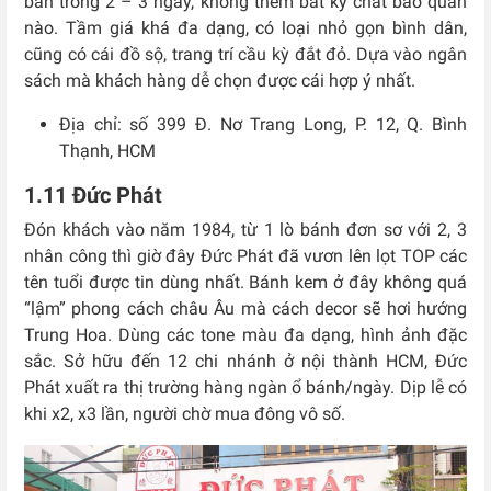
bán trong 2 – 3 ngày, không thêm bất kỳ chất bảo quản
nào. Tầm giá khá đa dạng, có loại nhỏ gọn bình dân,
cũng có cái đồ sộ, trang trí cầu kỳ đắt đỏ. Dựa vào ngân
sách mà khách hàng dễ chọn được cái hợp ý nhất.
Địa chỉ: số 399 Đ. Nơ Trang Long, P. 12, Q. Bình
Thạnh, HCM
1.11 Đức Phát
Đón khách vào năm 1984, từ 1 lò bánh đơn sơ với 2, 3
nhân công thì giờ đây Đức Phát đã vươn lên lọt TOP các
tên tuổi được tin dùng nhất. Bánh kem ở đây không quá
“lậm” phong cách châu Âu mà cách decor sẽ hơi hướng
Trung Hoa. Dùng các tone màu đa dạng, hình ảnh đặc
sắc. Sở hữu đến 12 chi nhánh ở nội thành HCM, Đức
Phát xuất ra thị trường hàng ngàn ổ bánh/ngày. Dịp lễ có
khi x2, x3 lần, người chờ mua đông vô số.