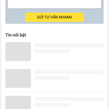
GỬI TƯ VẤN NHANH
Tin nổi bật