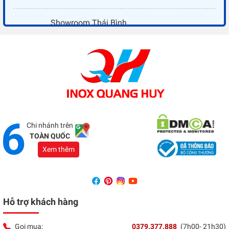
Showroom Thái Bình
Địa chỉ:
Đối diện ủy ban nhân dân xã Vũ Hoà - Kiến
Xương - Thái Bình
Tổng đài:
037 9377 888
Showroom Đồng Nai
Địa chỉ:
1066 - QL 51 Tổ 3- Ấp Đồng- Phước Tân-
Biên Hòa
Tổng đài:
037 9377 888
Chi nhánh trên
TOÀN QUỐC
Xem thêm
Hỗ trợ khách hàng
Gọi mua:
0379.377.888
(7h00- 21h30)