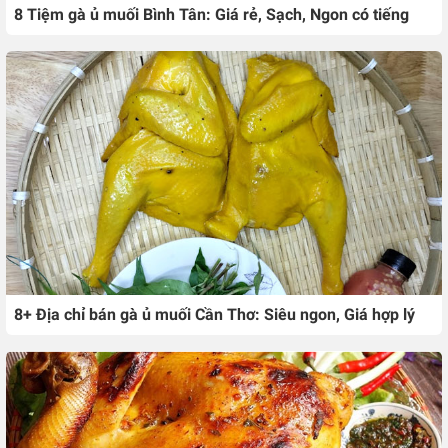
8 Tiệm gà ủ muối Bình Tân: Giá rẻ, Sạch, Ngon có tiếng
8+ Địa chỉ bán gà ủ muối Cần Thơ: Siêu ngon, Giá hợp lý