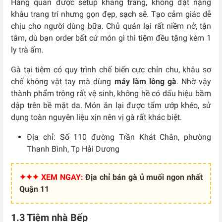
Hàng quán được setup khang trang, không đặt nặng
khâu trang trí nhưng gọn đẹp, sạch sẽ. Tạo cảm giác dễ
chịu cho người dùng bữa. Chủ quán lại rất niềm nở, tận
tâm, dù bạn order bất cứ món gì thì tiệm đều tặng kèm 1
ly trà ấm.
Gà tại tiệm có quy trình chế biến cực chỉn chu, khâu sơ
chế không vặt tay mà dùng
máy làm lông gà
. Nhờ vậy
thành phẩm trông rất vệ sinh, không hề có dấu hiệu bầm
dập trên bề mặt da.
Món ăn lại được tẩm ướp khéo, sử
dụng toàn nguyên liệu xịn nên vị gà rất khác biệt.
Địa chỉ: Số 110 đường Trần Khát Chân, phường
Thanh Bình, Tp Hải Dương
✦✦✦ XEM NGAY:
Địa chỉ bán gà ủ muối ngon nhất
Quận 11
1.3 Tiệm nhà Bếp