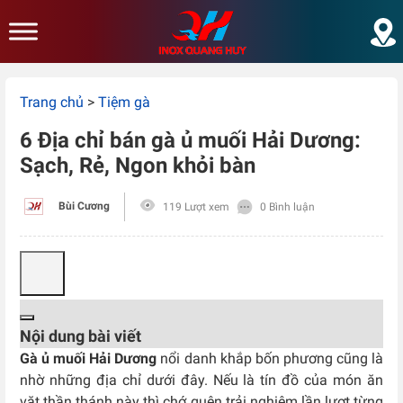
Skip to main content
Trang chủ
>
Tiệm gà
6 Địa chỉ bán gà ủ muối Hải Dương:
Sạch, Rẻ, Ngon khỏi bàn
Bùi Cương
119 Lượt xem
0 Bình luận
Nội dung bài viết
Gà ủ muối Hải Dương
nổi danh khắp bốn phương cũng là
nhờ những địa chỉ dưới đây. Nếu là tín đồ của món ăn
vặt thần thánh này thì chớ quên trải nghiệm lần lượt từng