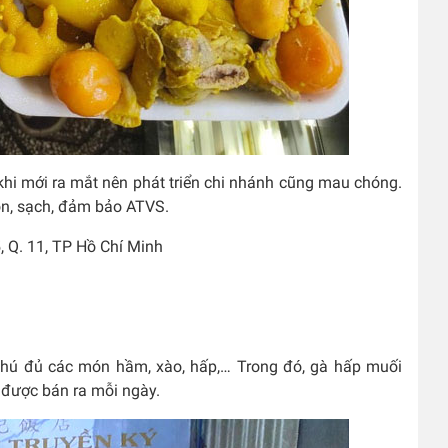
khi mới ra mắt nên phát triển chi nhánh cũng mau chóng.
ọn, sạch, đảm bảo ATVS.
 Q. 11, TP Hồ Chí Minh
ú đủ các món hầm, xào, hấp,… Trong đó, gà hấp muối
n được bán ra mỗi ngày.