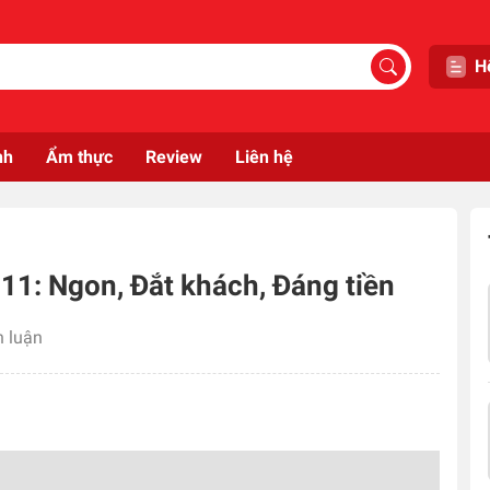
H
nh
Ẩm thực
Review
Liên hệ
11: Ngon, Đắt khách, Đáng tiền
h luận