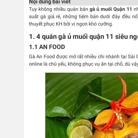
Nội dung bài viết
Tuy không nhiều quán bán
gà ủ muối Quận 11
nh
suất gà giá rẻ, những tiệm bán dưới đây đều nổ
thuyết phục KH bởi vị ngon khó cưỡng.
1. 4 quán gà ủ muối quận 11 siêu n
1.1 AN FOOD
Gà An Food được mở rất nhiều chi nhánh tại Sài G
online là chủ yếu, không phục vụ ăn tại chỗ, dù v