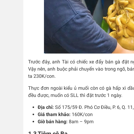
Trước đây, anh Tài có chiếc xe đẩy bán gà đặt 
Vậy nên, anh buộc phải chuyển vào trong ngõ, bán
ta 230K/con.
Thực đơn ngoài kiểu ủ muối còn có gà hấp xì dầu
đều được, muốn có SLL thì đặt trước 1 ngày.
Địa chỉ:
Số 175/59 Đ. Phó Cơ Điều, P. 6, Q. 1
Giá tham khảo:
160K/con
Giờ bán hàng:
8am – 9pm
1.3 Tiệm cô Ba