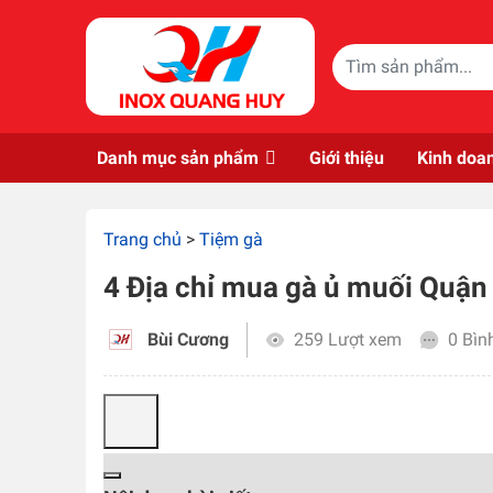
Skip to main content
Danh mục sản phẩm
Giới thiệu
Kinh doa
Trang chủ
>
Tiệm gà
4 Địa chỉ mua gà ủ muối Quận 
Bùi Cương
259 Lượt xem
0 Bìn