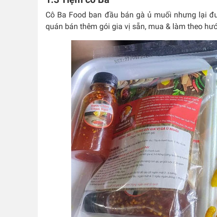
Cô Ba Food ban đầu bán gà ủ muối nhưng lại đư
quán bán thêm gói gia vị sẵn, mua & làm theo hư