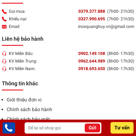
Gọi mua:
0379.377.888
(7h00- 21h30)
Khiếu nại:
0327.990.695
(7h00- 21h30)
Email:
inoxquanghuy.vn@gmail.com
Liên hệ bảo hành
KV Miền Bắc:
0902.149.108
(8h00- 17h30)
KV Miền Trung:
0962.644.989
(8h00- 17h30)
KV Miền Nam:
0918.693.650
(8h00- 17h30)
Thông tin khác
Giới thiệu đơn vị
Chính sách bảo hành
Chính sách bảo mật
Gửi
Tư vấn
Chính sách giao hàng