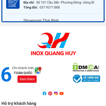
Địa chỉ:
Số 101 Cầu Sến- Phương Đông- Uông Bí
Tổng đài:
037 9377 888
Showroom Thái Bình
Địa chỉ:
Đối diện ủy ban nhân dân xã Vũ Hoà - Kiến
Xương - Thái Bình
Tổng đài:
037 9377 888
Showroom Đồng Nai
Địa chỉ:
1066 - QL 51 Tổ 3- Ấp Đồng- Phước Tân-
Biên Hòa
Tổng đài:
037 9377 888
Chi nhánh trên
TOÀN QUỐC
Xem thêm
Hỗ trợ khách hàng