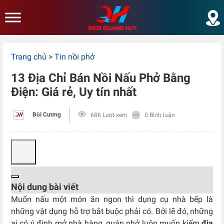
Skip to main content
Trang chủ
>
Tin nồi phở
13 Địa Chỉ Bán Nồi Nấu Phở Bằng
Điện: Giá rẻ, Uy tín nhất
Bùi Cương
686 Lượt xem
0 Bình luận
Nội dung bài viết
Muốn nấu một món ăn ngon thì dụng cụ nhà bếp là
những vật dụng hỗ trợ bắt buộc phải có. Bởi lẽ đó, những
ai có ý định mở nhà hàng, quán phở luôn muốn kiếm
địa