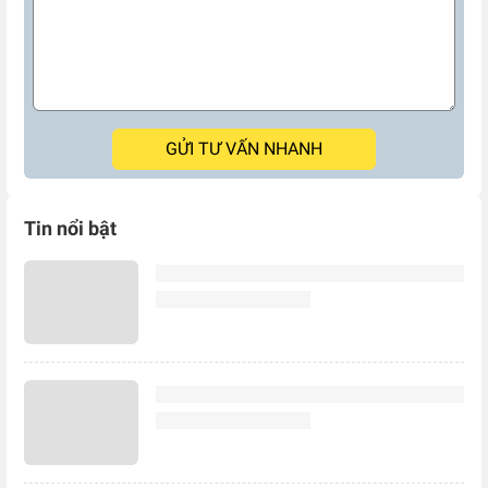
GỬI TƯ VẤN NHANH
Tin nổi bật