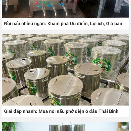
Nồi nấu nhiều ngăn: Khám phá Ưu điểm, Lợi ích, Giá bán
Giải đáp nhanh: Mua nồi nấu phở điện ở đâu Thái Bình