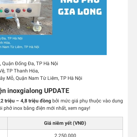
 Quận Đống Đa, TP Hà Nội
Vệ, TP Thanh Hóa,
Tây Mỗ, Quận Nam Từ Liêm, TP Hà Nội
iện inoxgialong UPDATE
,2 triệu – 4,8 triệu đồng
bởi mức giá phụ thuộc vào dung
ồi phở inox bằng điện mới nhất, xem ngay!
Giá niêm yết (VNĐ)
2.250.000