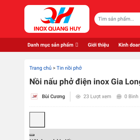
Skip to main content
Danh mục sản phẩm
Giới thiệu
Kinh doa
Trang chủ
>
Tin nồi phở
Nồi nấu phở điện inox Gia Lon
Bùi Cương
23 Lượt xem
0 Bình