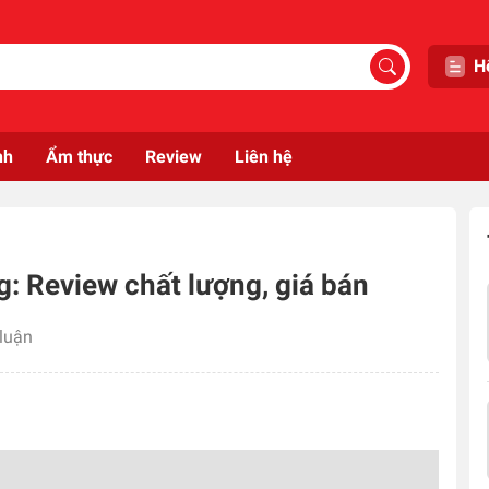
H
nh
Ẩm thực
Review
Liên hệ
g: Review chất lượng, giá bán
 luận