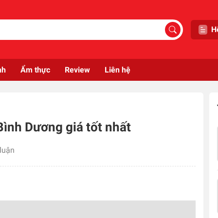
H
nh
Ẩm thực
Review
Liên hệ
Bình Dương giá tốt nhất
 luận