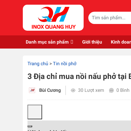
Skip to main content
Danh mục sản phẩm
Giới thiệu
Kinh doa
Trang chủ
>
Tin nồi phở
3 Địa chỉ mua nồi nấu phở tại 
Bùi Cương
30 Lượt xem
0 Bình