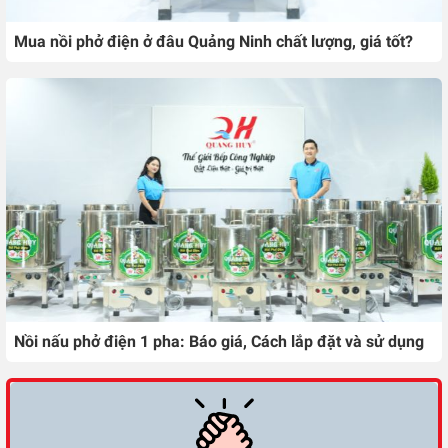
Mua nồi phở điện ở đâu Quảng Ninh chất lượng, giá tốt?
Nồi nấu phở điện 1 pha: Báo giá, Cách lắp đặt và sử dụng