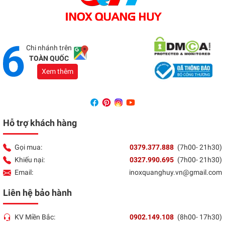
Showroom Đồng Nai
Địa chỉ:
1066 - QL 51 Tổ 3- Ấp Đồng- Phước Tân-
Biên Hòa
Tổng đài:
037 9377 888
Chi nhánh trên
TOÀN QUỐC
Xem thêm
Hỗ trợ khách hàng
Gọi mua:
0379.377.888
(7h00- 21h30)
Khiếu nại:
0327.990.695
(7h00- 21h30)
Email:
inoxquanghuy.vn@gmail.com
Liên hệ bảo hành
KV Miền Bắc:
0902.149.108
(8h00- 17h30)