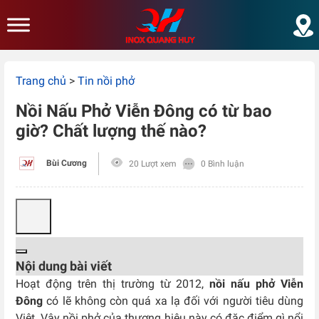
Skip to main content
Trang chủ
>
Tin nồi phở
Nồi Nấu Phở Viễn Đông có từ bao
giờ? Chất lượng thế nào?
Bùi Cương
20 Lượt xem
0 Bình luận
Nội dung bài viết
Hoạt động trên thị trường từ 2012,
nồi nấu phở Viễn
Đông
có lẽ không còn quá xa lạ đối với người tiêu dùng
Việt. Vậy nồi phở của thương hiệu này có đặc điểm gì nổi