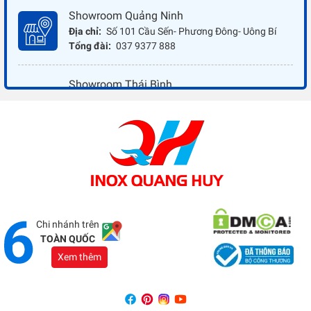
Showroom Quảng Ninh
Địa chỉ:
Số 101 Cầu Sến- Phương Đông- Uông Bí
Tổng đài:
037 9377 888
Showroom Thái Bình
Địa chỉ:
Đối diện ủy ban nhân dân xã Vũ Hoà - Kiến
Xương - Thái Bình
Tổng đài:
037 9377 888
Showroom Đồng Nai
Địa chỉ:
1066 - QL 51 Tổ 3- Ấp Đồng- Phước Tân-
Biên Hòa
Tổng đài:
037 9377 888
Chi nhánh trên
TOÀN QUỐC
Xem thêm