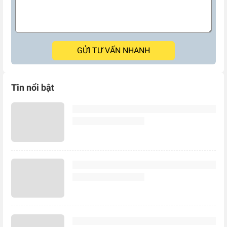
GỬI TƯ VẤN NHANH
Tin nổi bật