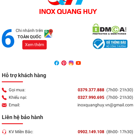
Showroom Đồng Nai
Địa chỉ:
1066 - QL 51 Tổ 3- Ấp Đồng- Phước Tân-
Biên Hòa
Tổng đài:
037 9377 888
Chi nhánh trên
TOÀN QUỐC
Xem thêm
Hỗ trợ khách hàng
Gọi mua:
0379.377.888
(7h00- 21h30)
Khiếu nại:
0327.990.695
(7h00- 21h30)
Email:
inoxquanghuy.vn@gmail.com
Liên hệ bảo hành
KV Miền Bắc:
0902.149.108
(8h00- 17h30)