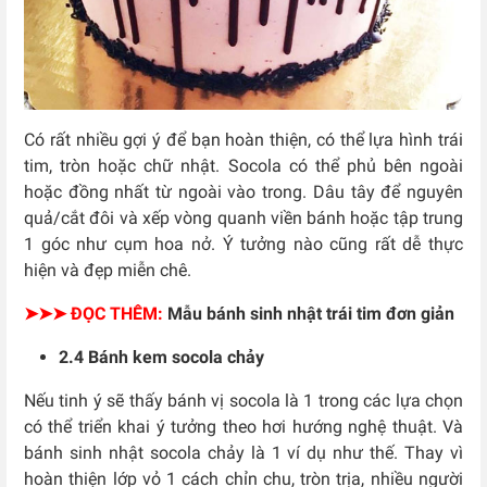
Có rất nhiều gợi ý để bạn hoàn thiện, có thể lựa hình trái
tim, tròn hoặc chữ nhật. Socola có thể phủ bên ngoài
hoặc đồng nhất từ ngoài vào trong. Dâu tây để nguyên
quả/cắt đôi và xếp vòng quanh viền bánh hoặc tập trung
1 góc như cụm hoa nở. Ý tưởng nào cũng rất dễ thực
hiện và đẹp miễn chê.
➤➤➤ ĐỌC THÊM:
Mẫu bánh sinh nhật trái tim đơn giản
2.4 Bánh kem socola chảy
Nếu tinh ý sẽ thấy bánh vị socola là 1 trong các lựa chọn
có thể triển khai ý tưởng theo hơi hướng nghệ thuật. Và
bánh sinh nhật socola chảy là 1 ví dụ như thế. Thay vì
hoàn thiện lớp vỏ 1 cách chỉn chu, tròn trịa, nhiều người