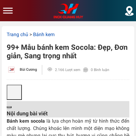
Skip to main content
Trang chủ
>
Bánh kem
99+ Mẫu bánh kem Socola: Đẹp, Đơn
giản, Sang trọng nhất
Bùi Cương
2.166 Lượt xem
0 Bình luận
Nội dung bài viết
Bánh kem socola
là lựa chọn hoàn mỹ từ hình thức đến
chất lượng. Chúng khoác lên mình một diện mạo không
màu mè nhưng lại cực thu hút, hương vị cũng chẳng hề