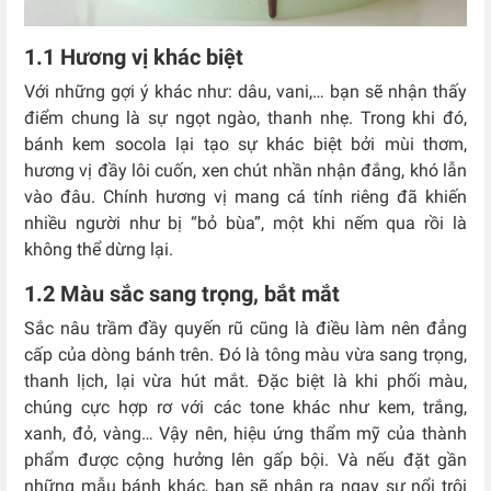
1.1 Hương vị khác biệt
Với những gợi ý khác như: dâu, vani,… bạn sẽ nhận thấy
điểm chung là sự ngọt ngào, thanh nhẹ. Trong khi đó,
bánh kem socola lại tạo sự khác biệt bởi mùi thơm,
hương vị đầy lôi cuốn, xen chút nhần nhận đắng, khó lẫn
vào đâu. Chính hương vị mang cá tính riêng đã khiến
nhiều người như bị “bỏ bùa”, một khi nếm qua rồi là
không thể dừng lại.
1.2 Màu sắc sang trọng, bắt mắt
Sắc nâu trầm đầy quyến rũ cũng là điều làm nên đẳng
cấp của dòng bánh trên. Đó là tông màu vừa sang trọng,
thanh lịch, lại vừa hút mắt. Đặc biệt là khi phối màu,
chúng cực hợp rơ với các tone khác như kem, trắng,
xanh, đỏ, vàng… Vậy nên, hiệu ứng thẩm mỹ của thành
phẩm được cộng hưởng lên gấp bội. Và nếu đặt gần
những mẫu bánh khác, bạn sẽ nhận ra ngay sự nổi trội