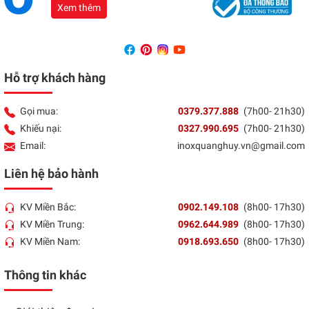
Xem thêm
Hỗ trợ khách hàng
Gọi mua:
0379.377.888
(7h00- 21h30)
Khiếu nại:
0327.990.695
(7h00- 21h30)
Email:
inoxquanghuy.vn@gmail.com
Liên hệ bảo hành
KV Miền Bắc:
0902.149.108
(8h00- 17h30)
KV Miền Trung:
0962.644.989
(8h00- 17h30)
KV Miền Nam:
0918.693.650
(8h00- 17h30)
Thông tin khác