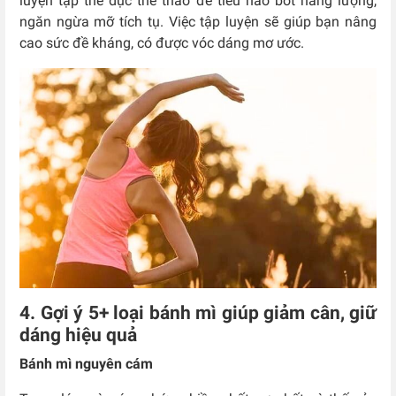
luyện tập thể dục thể thao để tiêu hao bớt năng lượng,
ngăn ngừa mỡ tích tụ. Việc tập luyện sẽ giúp bạn nâng
cao sức đề kháng, có được vóc dáng mơ ước.
4. Gợi ý 5+ loại bánh mì giúp giảm cân, giữ
dáng hiệu quả
Bánh mì nguyên cám