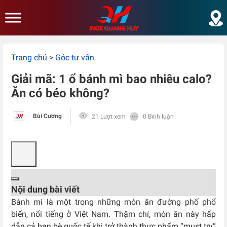
Skip to main content
Trang chủ
>
Góc tư vấn
Giải mã: 1 ổ bánh mì bao nhiêu calo?
Ăn có béo không?
Bùi Cương
21 Lượt xem
0 Bình luận
Nội dung bài viết
Bánh mì là một trong những món ăn đường phố phổ
biến, nổi tiếng ở Việt Nam. Thậm chí, món ăn này hấp
dẫn cả bạn bè quốc tế khi trở thành thực phẩm “must try”