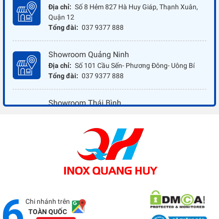
Địa chỉ:
Số 8 Hẻm 827 Hà Huy Giáp, Thạnh Xuân,
Quận 12
Tổng đài:
037 9377 888
Showroom Quảng Ninh
Địa chỉ:
Số 101 Cầu Sến- Phương Đông- Uông Bí
Tổng đài:
037 9377 888
Showroom Thái Bình
Địa chỉ:
Đối diện ủy ban nhân dân xã Vũ Hoà - Kiến
Xương - Thái Bình
Tổng đài:
037 9377 888
Showroom Đồng Nai
Địa chỉ:
1066 - QL 51 Tổ 3- Ấp Đồng- Phước Tân-
Biên Hòa
Tổng đài:
037 9377 888
Chi nhánh trên
TOÀN QUỐC