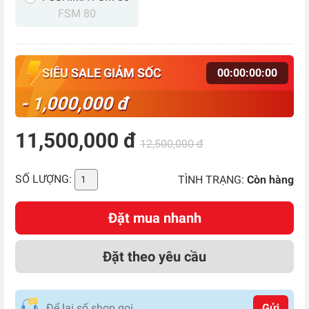
FSM 80
SIÊU SALE GIẢM SỐC
00
:
00
:
00
:
00
- 1,000,000 đ
11,500,000 đ
12,500,000 đ
SỐ LƯỢNG:
TÌNH TRẠNG:
Còn hàng
Đặt mua nhanh
Đặt theo yêu cầu
Gửi