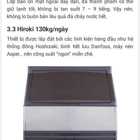
Lớp bảo ôn mặt ngoài dày dặn, đá thành phẩm có thể
giữ lạnh tốt, không bị tan suốt 7 – 9 tiếng. Vậy nên,
không lo buôn bán lâu quá đá chảy nước hết.
3.3 Hiroki 130kg/ngày
Thiết bị được lắp đặt bởi các linh kiện hàng đầu như hệ
thống đông Hoshizaki, bình tiết lưu Danfoss, máy nén
Asper… nên công suất “ngon” miễn chê.