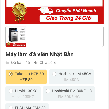
Máy làm đá viên Nhật Bản
Đã bán: 15
Chia sẻ: 6
Takaipro HZB-80
Hoshizaki IM 45CA
HZB-80
IM 45CA
Hiroki 130KG
Hoshizaki FM-80KE-HC
Hiroki 130KG
FM-80KE-HC
FUSHIMA FSM 80