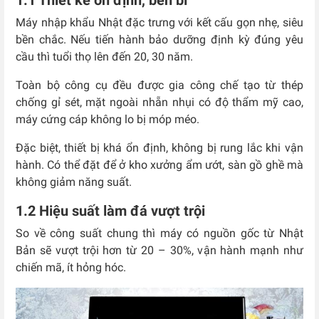
1.1 Thiết kế ổn định, bền bỉ
Máy nhập khẩu Nhật đặc trưng với kết cấu gọn nhẹ, siêu
bền chắc. Nếu tiến hành bảo dưỡng định kỳ đúng yêu
cầu thì tuổi thọ lên đến 20, 30 năm.
Toàn bộ công cụ đều được gia công chế tạo từ thép
chống gỉ sét, mặt ngoài nhẵn nhụi có độ thẩm mỹ cao,
máy cứng cáp không lo bị móp méo.
Đặc biệt, thiết bị khá ổn định, không bị rung lắc khi vận
hành. Có thể đặt để ở kho xưởng ẩm ướt, sàn gồ ghề mà
không giảm năng suất.
1.2 Hiệu suất làm đá vượt trội
So về công suất chung thì máy có nguồn gốc từ Nhật
Bản sẽ vượt trội hơn từ 20 – 30%, vận hành mạnh như
chiến mã, ít hỏng hóc.