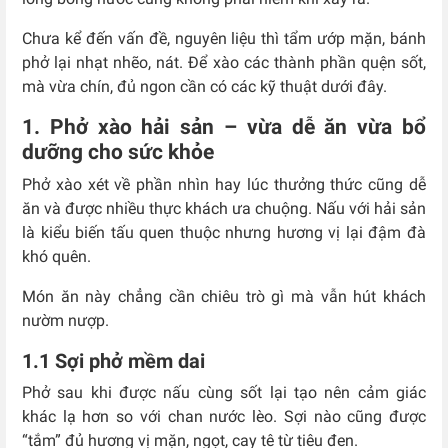
Chưa kể đến vấn đề, nguyên liệu thì tẩm ướp mặn, bánh
phở lại nhạt nhẽo, nát. Để xào các thành phần quện sốt,
mà vừa chín, đủ ngon cần có các kỹ thuật dưới đây.
1. Phở xào hải sản – vừa dễ ăn vừa bổ
dưỡng cho sức khỏe
Phở xào xét về phần nhìn hay lúc thưởng thức cũng dễ
ăn và được nhiều thực khách ưa chuộng. Nấu với hải sản
là kiểu biến tấu quen thuộc nhưng hương vị lại đậm đà
khó quên.
Món ăn này chẳng cần chiêu trò gì mà vẫn hút khách
nườm nượp.
1.1 Sợi phở mềm dai
Phở sau khi được nấu cùng sốt lại tạo nên cảm giác
khác lạ hơn so với chan nước lèo. Sợi nào cũng được
“tắm” đủ hương vị mặn, ngọt, cay tê từ tiêu đen.