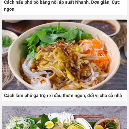
Cách nấu phở bò bằng nồi áp suất Nhanh, Đơn giản, Cực
ngon
Cách làm phở gà trộn xì dầu thơm ngon, đổi vị cho cả nhà