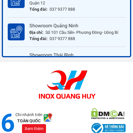
Quận 12
Tổng đài:
037 9377 888
Showroom Quảng Ninh
Địa chỉ:
Số 101 Cầu Sến- Phương Đông- Uông Bí
Tổng đài:
037 9377 888
Showroom Thái Bình
Địa chỉ:
Đối diện ủy ban nhân dân xã Vũ Hoà - Kiến
Xương - Thái Bình
Tổng đài:
037 9377 888
Showroom Đồng Nai
Địa chỉ:
1066 - QL 51 Tổ 3- Ấp Đồng- Phước Tân-
Biên Hòa
Tổng đài:
037 9377 888
Chi nhánh trên
TOÀN QUỐC
Xem thêm