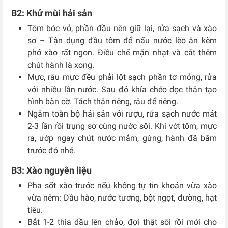
B2: Khử mùi hải sản
Tôm bóc vỏ, phần đầu nên giữ lại, rửa sạch và xào
sơ – Tận dụng đầu tôm để nấu nước lèo ăn kèm
phở xào rất ngon. Điều chế mặn nhạt và cắt thêm
chút hành là xong.
Mực, râu mực đều phải lột sạch phần tơ mỏng, rửa
với nhiều lần nước. Sau đó khía chéo dọc thân tạo
hình bàn cờ. Tách thân riêng, râu để riêng.
Ngâm toàn bộ hải sản với rượu, rửa sạch nước mát
2-3 lần rồi trụng sơ cùng nước sôi. Khi vớt tôm, mực
ra, ướp ngay chút nước mắm, gừng, hành đã băm
trước đó nhé.
B3: Xào nguyên liệu
Pha sốt xào trước nếu không tự tin khoản vừa xào
vừa nêm: Dầu hào, nước tương, bột ngọt, đường, hạt
tiêu.
Bắt 1-2 thìa dầu lên chảo, đợi thật sôi rồi mới cho