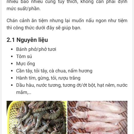
nhiều bao nhiêu cũng tùy thích, không cần phải định
mức suất/phần.
Chán cảnh ăn tiệm nhưng lại muốn nấu ngon như tiệm
thì công thức dưới đây sẽ giúp bạn.
2.1 Nguyên liệu
Bánh phở/phở tươi
Tôm sú
Mực ống
Cần tây, tỏi tây, cà chua, nấm hương
Hành tím, gừng, tỏi, rượu trắng
Dầu hàu, nước tương, tương ớt/ớt bột, hạt nêm, nước
mắm,…