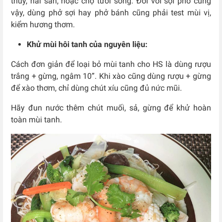
thủy, hải sản, hoặc chợ tươi sống. Đối với sợi phở cũng
vậy, dùng phở sợi hay phở bánh cũng phải test mùi vị,
kiểm hương thơm.
Khử mùi hôi tanh của nguyên liệu:
Cách đơn giản để loại bỏ mùi tanh cho HS là dùng rượu
trắng + gừng, ngâm 10”. Khi xào cũng dùng rượu + gừng
để xào thơm, chỉ dùng chút xíu cũng đủ nức mũi.
Hãy đun nước thêm chút muối, sả, gừng để khử hoàn
toàn mùi tanh.