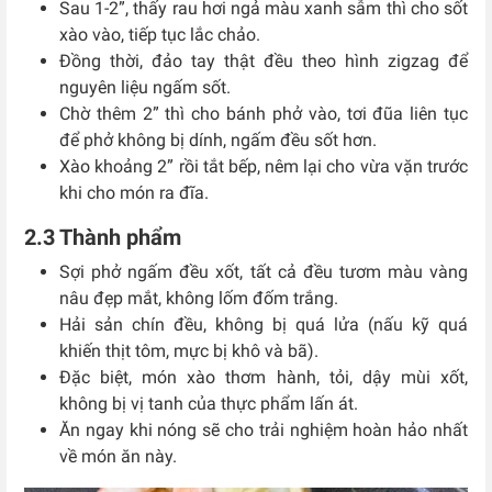
Sau 1-2”, thấy rau hơi ngả màu xanh sẫm thì cho sốt
xào vào, tiếp tục lắc chảo.
Đồng thời, đảo tay thật đều theo hình zigzag để
nguyên liệu ngấm sốt.
Chờ thêm 2” thì cho bánh phở vào, tơi đũa liên tục
để phở không bị dính, ngấm đều sốt hơn.
Xào khoảng 2” rồi tắt bếp, nêm lại cho vừa vặn trước
khi cho món ra đĩa.
2.3 Thành phẩm
Sợi phở ngấm đều xốt, tất cả đều tươm màu vàng
nâu đẹp mắt, không lốm đốm trắng.
Hải sản chín đều, không bị quá lửa (nấu kỹ quá
khiến thịt tôm, mực bị khô và bã).
Đặc biệt, món xào thơm hành, tỏi, dậy mùi xốt,
không bị vị tanh của thực phẩm lấn át.
Ăn ngay khi nóng sẽ cho trải nghiệm hoàn hảo nhất
về món ăn này.