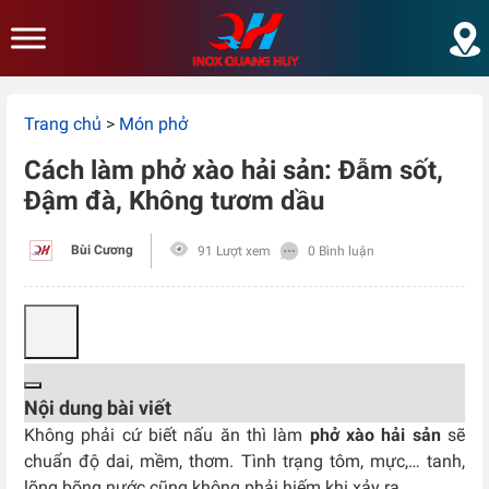
Skip to main content
Trang chủ
>
Món phở
Cách làm phở xào hải sản: Đẫm sốt,
Đậm đà, Không tươm dầu
Bùi Cương
91 Lượt xem
0 Bình luận
Nội dung bài viết
Không phải cứ biết nấu ăn thì làm
phở xào hải sản
sẽ
chuẩn độ dai, mềm, thơm. Tình trạng tôm, mực,… tanh,
lõng bõng nước cũng không phải hiếm khi xảy ra.