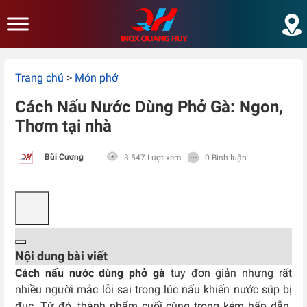
Skip to main content
Trang chủ
>
Món phở
Cách Nấu Nước Dùng Phở Gà: Ngon,
Thơm tại nhà
Bùi Cương
3.547 Lượt xem
0 Bình luận
Nội dung bài viết
Cách nấu nước dùng phở gà
tuy đơn giản nhưng rất
nhiều người mắc lỗi sai trong lúc nấu khiến nước súp bị
đục. Từ đó, thành phẩm cuối cùng trong kém hấp dẫn.