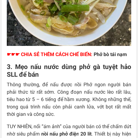
☛☛☛ CHIA SẺ THÊM CÁCH CHẾ BIẾN:
Phở bò tái nạm
3. Mẹo nấu nước dùng phở gà tuyệt hảo
SLL để bán
Thông thường, để nấu được nồi Phở ngon người bán
phải thức từ rất sớm. Công đoạn nấu nước lèo rất lâu,
tiêu hao từ 5 – 6 tiếng để hầm xương. Không những thế,
trong quá trình nấu còn phải canh lửa, vớt bọt rất mất
thời gian và công sức.
TUY NHIÊN, nổi “ám ảnh” của người bán có thể chấm dứt
nhờ siêu phẩm
nồi nấu phở điện 20 lít
. Thiết bị này hiện