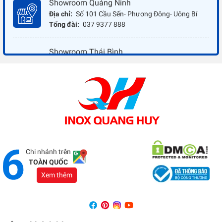
Showroom Quảng Ninh
Địa chỉ:
Số 101 Cầu Sến- Phương Đông- Uông Bí
Tổng đài:
037 9377 888
Showroom Thái Bình
Địa chỉ:
Đối diện ủy ban nhân dân xã Vũ Hoà - Kiến
Xương - Thái Bình
Tổng đài:
037 9377 888
Showroom Đồng Nai
Địa chỉ:
1066 - QL 51 Tổ 3- Ấp Đồng- Phước Tân-
Biên Hòa
Tổng đài:
037 9377 888
Chi nhánh trên
TOÀN QUỐC
Xem thêm