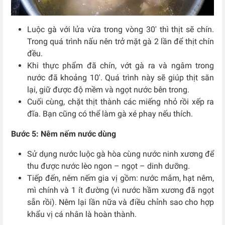
Luộc gà với lửa vừa trong vòng 30′ thì thịt sẽ chín.
Trong quá trình nấu nên trở mặt gà 2 lần để thịt chín
đều.
Khi thực phẩm đã chín, vớt gà ra và ngâm trong
nước đã khoảng 10′. Quá trình này sẽ giúp thịt săn
lại, giữ được độ mềm và ngọt nước bên trong.
Cuối cùng, chặt thịt thành các miếng nhỏ rồi xếp ra
đĩa. Bạn cũng có thể làm gà xé phay nếu thích.
Bước 5: Nêm nếm nước dùng
Sử dụng nước luộc gà hòa cùng nước ninh xương để
thu được nước lèo ngon – ngọt – dinh dưỡng.
Tiếp đến, nêm nếm gia vị gồm: nước mắm, hạt nêm,
mì chính và 1 ít đường (vì nước hầm xương đã ngọt
sẵn rồi). Nêm lại lần nữa và điều chỉnh sao cho hợp
khẩu vị cá nhân là hoàn thành.