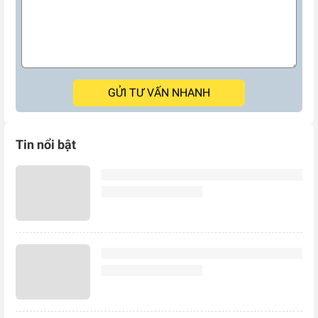
GỬI TƯ VẤN NHANH
Tin nổi bật