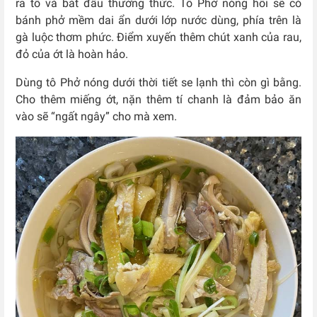
ra tô và bắt đầu thưởng thức. Tô Phở nóng hổi sẽ có
bánh phở mềm dai ẩn dưới lớp nước dùng, phía trên là
gà luộc thơm phức. Điểm xuyến thêm chút xanh của rau,
đỏ của ớt là hoàn hảo.
Dùng tô Phở nóng dưới thời tiết se lạnh thì còn gì bằng.
Cho thêm miếng ớt, nặn thêm tí chanh là đảm bảo ăn
vào sẽ “ngất ngây” cho mà xem.