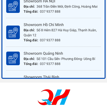
Showroom HÀ NỘI
Địa chỉ:
368 Trần Điền Mới, Định Công, Hoàng Mai
Tổng đài:
037 9377 888
Showroom Hồ Chí Minh
Địa chỉ:
Số 8 Hẻm 827 Hà Huy Giáp, Thạnh Xuân,
Quận 12
Tổng đài:
037 9377 888
Showroom Quảng Ninh
Địa chỉ:
Số 101 Cầu Sến- Phương Đông- Uông Bí
Tổng đài:
037 9377 888
Showroom Thái Bình
Địa chỉ:
Đối diện ủy ban nhân dân xã Vũ Hoà - Kiến
Xương - Thái Bình
Tổng đài:
037 9377 888
Showroom Đồng Nai