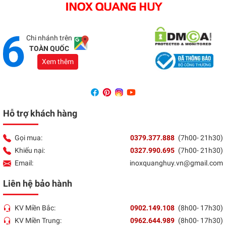
Địa chỉ:
1066 - QL 51 Tổ 3- Ấp Đồng- Phước Tân-
Biên Hòa
Tổng đài:
037 9377 888
Chi nhánh trên
TOÀN QUỐC
Xem thêm
Hỗ trợ khách hàng
Gọi mua:
0379.377.888
(7h00- 21h30)
Khiếu nại:
0327.990.695
(7h00- 21h30)
Email:
inoxquanghuy.vn@gmail.com
Liên hệ bảo hành
KV Miền Bắc:
0902.149.108
(8h00- 17h30)
KV Miền Trung:
0962.644.989
(8h00- 17h30)