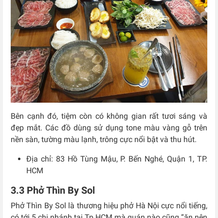
Bên cạnh đó, tiệm còn có không gian rất tươi sáng và
đẹp mắt. Các đồ dùng sử dụng tone màu vàng gỗ trên
nền sàn, tường màu lạnh, trông cực nổi bật và thu hút.
Địa chỉ: 83 Hồ Tùng Mậu, P. Bến Nghé, Quận 1, TP.
HCM
3.3 Phở Thìn By Sol
Phở Thìn By Sol là thương hiệu phở Hà Nội cực nổi tiếng,
có tới 5 chi nhánh tại Tp HCM mà quán nào cũng “ăn nên