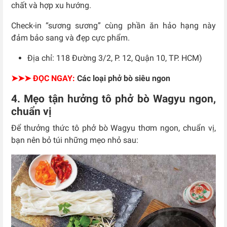
chất và hợp xu hướng.
Check-in “sương sương” cùng phần ăn hảo hạng này
đảm bảo sang và đẹp cực phẩm.
Địa chỉ: 118 Đường 3/2, P. 12, Quận 10, TP. HCM)
➤➤➤ ĐỌC NGAY:
Các loại phở bò siêu ngon
4. Mẹo tận hưởng tô phở bò Wagyu ngon,
chuẩn vị
Để thưởng thức tô phở bò Wagyu thơm ngon, chuẩn vị,
bạn nên bỏ túi những mẹo nhỏ sau: