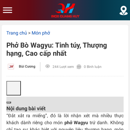
Skip to main content
Trang chủ
>
Món phở
Phở Bò Wagyu: Tinh túy, Thượng
hạng, Cao cấp nhất
Bùi Cương
244 Lượt xem
0 Bình luận
Nội dung bài viết
“Đắt xắt ra miếng”, đó là lời nhận xét mà nhiều thực
khách dành riêng cho món
phở Wagyu
trứ danh. Không
chỉ tạo sự khác biệt với nguyên liệu thượng hạng, món