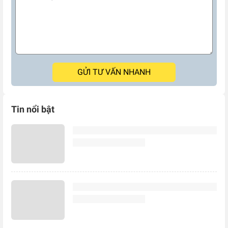
GỬI TƯ VẤN NHANH
Tin nổi bật