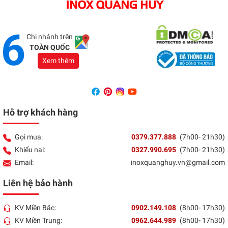
Địa chỉ:
1066 - QL 51 Tổ 3- Ấp Đồng- Phước Tân-
Biên Hòa
Tổng đài:
037 9377 888
Chi nhánh trên
TOÀN QUỐC
Xem thêm
Hỗ trợ khách hàng
Gọi mua:
0379.377.888
(7h00- 21h30)
Khiếu nại:
0327.990.695
(7h00- 21h30)
Email:
inoxquanghuy.vn@gmail.com
Liên hệ bảo hành
KV Miền Bắc:
0902.149.108
(8h00- 17h30)
KV Miền Trung:
0962.644.989
(8h00- 17h30)