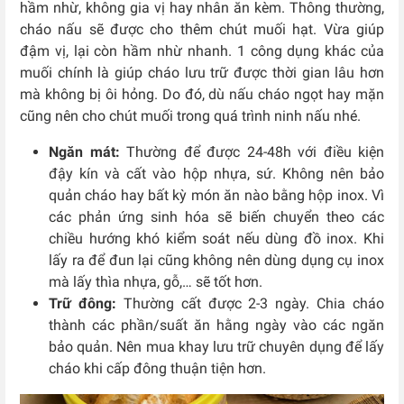
hầm nhừ, không gia vị hay nhân ăn kèm. Thông thường,
cháo nấu sẽ được cho thêm chút muối hạt. Vừa giúp
đậm vị, lại còn hầm nhừ nhanh. 1 công dụng khác của
muối chính là giúp cháo lưu trữ được thời gian lâu hơn
mà không bị ôi hỏng. Do đó, dù nấu cháo ngọt hay mặn
cũng nên cho chút muối trong quá trình ninh nấu nhé.
Ngăn mát:
Thường để được 24-48h với điều kiện
đậy kín và cất vào hộp nhựa, sứ. Không nên bảo
quản cháo hay bất kỳ món ăn nào bằng hộp inox. Vì
các phản ứng sinh hóa sẽ biến chuyển theo các
chiều hướng khó kiểm soát nếu dùng đồ inox. Khi
lấy ra để đun lại cũng không nên dùng dụng cụ inox
mà lấy thìa nhựa, gỗ,… sẽ tốt hơn.
Trữ đông:
Thường cất được 2-3 ngày. Chia cháo
thành các phần/suất ăn hằng ngày vào các ngăn
bảo quản. Nên mua khay lưu trữ chuyên dụng để lấy
cháo khi cấp đông thuận tiện hơn.