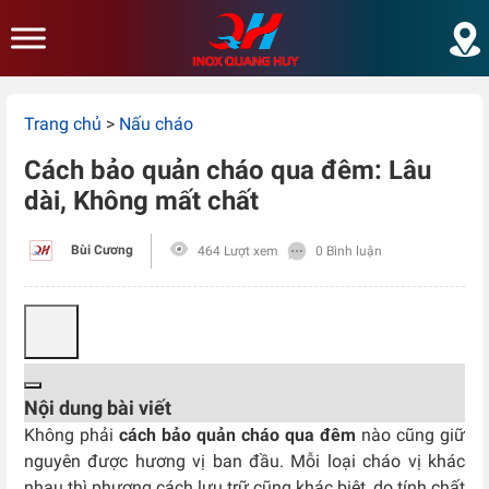
Skip to main content
Trang chủ
>
Nấu cháo
Cách bảo quản cháo qua đêm: Lâu
dài, Không mất chất
Bùi Cương
464 Lượt xem
0 Bình luận
Nội dung bài viết
Không phải
cách bảo quản cháo qua đêm
nào cũng giữ
nguyên được hương vị ban đầu. Mỗi loại cháo vị khác
nhau thì phương cách lưu trữ cũng khác biệt, do tính chất