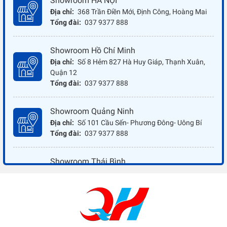
Showroom HÀ NỘI
Địa chỉ:
368 Trần Điền Mới, Định Công, Hoàng Mai
Tổng đài:
037 9377 888
Showroom Hồ Chí Minh
Địa chỉ:
Số 8 Hẻm 827 Hà Huy Giáp, Thạnh Xuân,
Quận 12
Tổng đài:
037 9377 888
Showroom Quảng Ninh
Địa chỉ:
Số 101 Cầu Sến- Phương Đông- Uông Bí
Tổng đài:
037 9377 888
Showroom Thái Bình
Địa chỉ:
Đối diện ủy ban nhân dân xã Vũ Hoà - Kiến
Xương - Thái Bình
Tổng đài:
037 9377 888
Showroom Đồng Nai