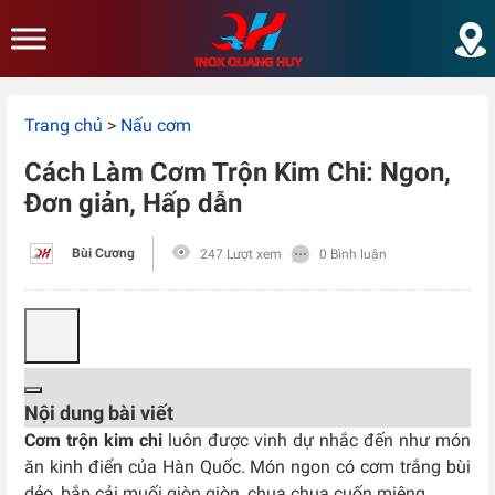
Skip to main content
Trang chủ
>
Nấu cơm
Cách Làm Cơm Trộn Kim Chi: Ngon,
Đơn giản, Hấp dẫn
Bùi Cương
247 Lượt xem
0 Bình luận
Nội dung bài viết
Cơm trộn kim chi
luôn được vinh dự nhắc đến như món
ăn kinh điển của Hàn Quốc. Món ngon có cơm trắng bùi
dẻo, bắp cải muối giòn giòn, chua chua cuốn miệng.