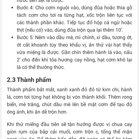
nước sền sệt là được.
Bước 4: Cho cơm nguội vào, dùng đũa hoặc thìa gỗ
tách cơm cho tơi ra từng hạt, xốc trộn liên tục với
các thành phần khác. Tiếp tục đổ hộp cá ngừ hoặc
thịt (nếu có) vào, dùng đũa trộn qua lại thêm 10’.
Bước 5: Nêm vào dầu mè, mì chính, xì dầu, tương ớt,
ớt cắt khoanh tùy theo khẩu vị, ăn thử vài hạt thấy
vừa miệng là được. Gần chín thêm hành lá vào, nấu
2’ cho đến khi tỏa hương cay nồng, hạt cơm khô lại
là có thể thưởng thức.
2.3 Thành phẩm
Thành phẩm bắt mắt, xanh xanh đỏ đỏ từ kim chi, hành
lá, cơm tơi từng hạt không bị vón thành khối. Thêm rong
biển, mè trắng, chút dầu mè lên bề mặt cơm để tạo độ
óng ánh, khi ăn dễ trộn hơn.
Khi thử miếng đầu tiên sẽ tận hưởng được vị chua cay
giòn rụm của bắp cải muối, cơm trộn c, tổng thể mặn