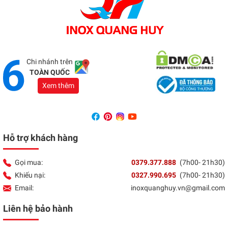
Showroom Đồng Nai
Địa chỉ:
1066 - QL 51 Tổ 3- Ấp Đồng- Phước Tân-
Biên Hòa
Tổng đài:
037 9377 888
Chi nhánh trên
TOÀN QUỐC
Xem thêm
Hỗ trợ khách hàng
Gọi mua:
0379.377.888
(7h00- 21h30)
Khiếu nại:
0327.990.695
(7h00- 21h30)
Email:
inoxquanghuy.vn@gmail.com
Liên hệ bảo hành