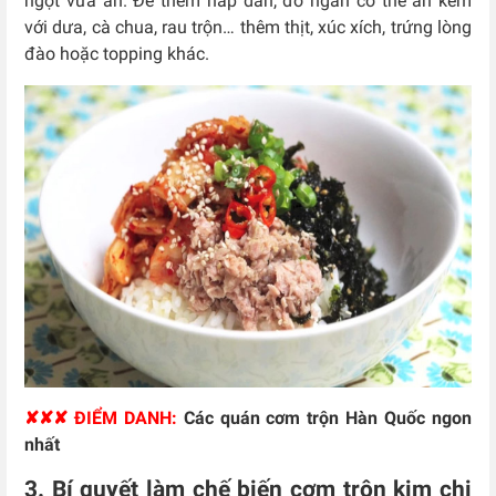
ngọt vừa ăn. Để thêm hấp dẫn, đỡ ngán có thể ăn kèm
với dưa, cà chua, rau trộn… thêm thịt, xúc xích, trứng lòng
đào hoặc topping khác.
✘✘✘ ĐIỂM DANH:
Các quán cơm trộn Hàn Quốc ngon
nhất
3. Bí quyết làm chế biến cơm trộn kim chi