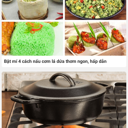
Bật mí 4 cách nấu cơm lá dứa thơm ngon, hấp dẫn