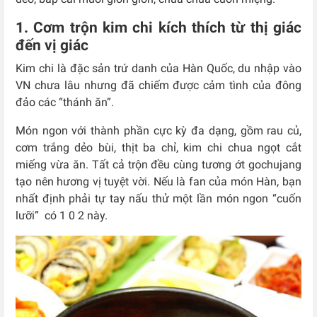
1. Cơm trộn kim chi kích thích từ thị giác
đến vị giác
Kim chi là đặc sản trứ danh của Hàn Quốc, du nhập vào
VN chưa lâu nhưng đã chiếm được cảm tình của đông
đảo các “thánh ăn”.
Món ngon với thành phần cực kỳ đa dạng, gồm rau củ,
cơm trắng dẻo bùi, thịt ba chỉ, kim chi chua ngọt cắt
miếng vừa ăn. Tất cả trộn đều cùng tương ớt gochujang
tạo nên hương vị tuyệt vời. Nếu là fan của món Hàn, bạn
nhất định phải tự tay nấu thử một lần món ngon “cuốn
lưỡi” có 1 0 2 này.