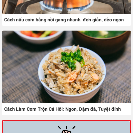
Cách nấu cơm bằng nồi gang nhanh, đơn giản, dẻo ngon
Cách Làm Cơm Trộn Cá Hồi: Ngon, Đậm đà, Tuyệt đỉnh