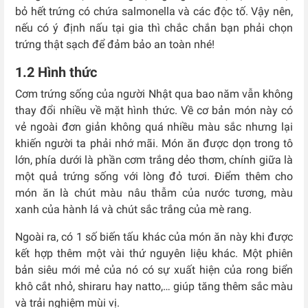
bỏ hết trứng có chứa salmonella và các độc tố. Vậy nên,
nếu có ý định nấu tại gia thì chắc chắn bạn phải chọn
trứng thật sạch để đảm bảo an toàn nhé!
1.2 Hình thức
Cơm trứng sống của người Nhật qua bao năm vẫn không
thay đổi nhiều về mặt hình thức. Về cơ bản món này có
vẻ ngoài đơn giản không quá nhiều màu sắc nhưng lại
khiến người ta phải nhớ mãi. Món ăn được dọn trong tô
lớn, phía dưới là phần cơm trắng dẻo thơm, chính giữa là
một quả trứng sống với lòng đỏ tươi. Điểm thêm cho
món ăn là chút màu nâu thẫm của nước tương, màu
xanh của hành lá và chút sắc trắng của mè rang.
Ngoài ra, có 1 số biến tấu khác của món ăn này khi được
kết hợp thêm một vài thứ nguyên liệu khác. Một phiên
bản siêu mới mẻ của nó có sự xuất hiện của rong biển
khô cắt nhỏ, shiraru hay natto,… giúp tăng thêm sắc màu
và trải nghiệm mùi vị.