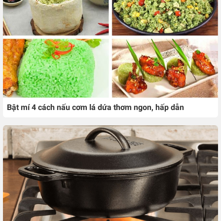
Bật mí 4 cách nấu cơm lá dứa thơm ngon, hấp dẫn