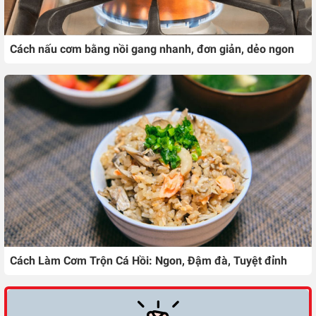
Cách nấu cơm bằng nồi gang nhanh, đơn giản, dẻo ngon
Cách Làm Cơm Trộn Cá Hồi: Ngon, Đậm đà, Tuyệt đỉnh