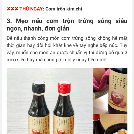
✘✘✘ THỬ NGAY:
Cơm trộn kim chi
3. Mẹo nấu cơm trộn trứng sống siêu
ngon, nhanh, đơn giản
Để nấu thành công món cơm trứng sống không hề mất
thời gian hay đòi hỏi khắt khe về tay nghề bếp núc. Tuy
vậy, muốn cho món ăn được chuẩn vị thì đừng bỏ qua 3
mẹo siêu hay mà chúng tôi gợi ý ngay bên dưới: