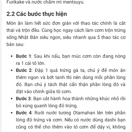
Furikake và nước chấm mì mentsuyu.
2.2 Các bước thực hiện
Món ăn làm hết sức đơn giản với thao tác chính là cắt
thái và trộn đều. Cùng học ngay cách làm cơm trộn trứng
sống Nhật Bản siêu ngon, siêu nhanh qua 5 thao tác cơ
bản sau:
Bước 1
: Sau khi nấu, bạn múc cơm còn đang nóng
ra 1 cái tô lớn.
Bước 2
: Đập 1 quả trứng gà ta, chú ý để món ăn
thêm ngon và bớt tanh thì nên dùng mỗi phần lòng
đỏ. Bạn chú ý tách thật cẩn thận phần lòng đỏ và
đặt vào chính giữa tô cơm.
Bước 3
: Bạn cắt hành hoa thành những khúc nhỏ rồi
bỏ xúng quanh lòng đỏ trứng.
Bước 4
: Rưới nước tương Otamahan lên trên phần
lòng đỏ trứng và cơm. Nếu có nước dùng dashi bạn
cũng có thể cho thêm vào tô cơm để dậy vị, không