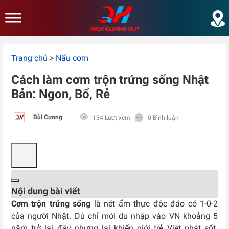
Skip to main content
Trang chủ
>
Nấu cơm
Cách làm cơm trộn trứng sống Nhật
Bản: Ngon, Bổ, Rẻ
Bùi Cương
134 Lượt xem
0 Bình luận
Nội dung bài viết
Cơm trộn trứng sống
là nét ẩm thực độc đáo có 1-0-2
của người Nhật. Dù chỉ mới du nhập vào VN khoảng 5
năm trở lại đây nhưng lại khiến giới trẻ Việt phát sốt.