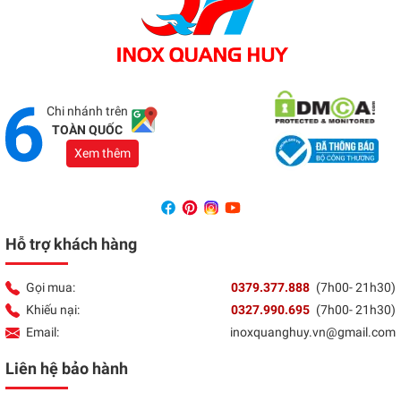
Showroom Đồng Nai
Địa chỉ:
1066 - QL 51 Tổ 3- Ấp Đồng- Phước Tân-
Biên Hòa
Tổng đài:
037 9377 888
Chi nhánh trên
TOÀN QUỐC
Xem thêm
Hỗ trợ khách hàng
Gọi mua:
0379.377.888
(7h00- 21h30)
Khiếu nại:
0327.990.695
(7h00- 21h30)
Email:
inoxquanghuy.vn@gmail.com
Liên hệ bảo hành