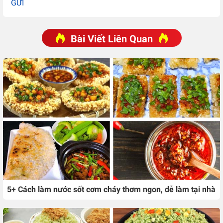
GỬI
Bài Viết Liên Quan
5+ Cách làm nước sốt cơm cháy thơm ngon, dễ làm tại nhà