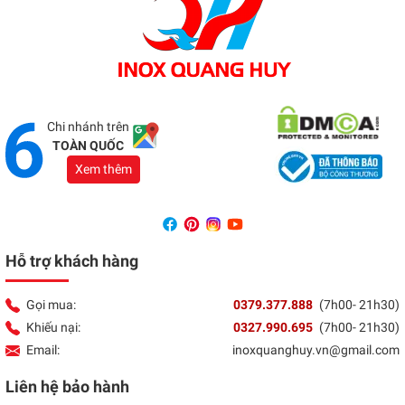
Tổng đài:
037 9377 888
Showroom Đồng Nai
Địa chỉ:
1066 - QL 51 Tổ 3- Ấp Đồng- Phước Tân-
Biên Hòa
Tổng đài:
037 9377 888
Chi nhánh trên
TOÀN QUỐC
Xem thêm
Hỗ trợ khách hàng
Gọi mua:
0379.377.888
(7h00- 21h30)
Khiếu nại:
0327.990.695
(7h00- 21h30)
Email:
inoxquanghuy.vn@gmail.com
Liên hệ bảo hành