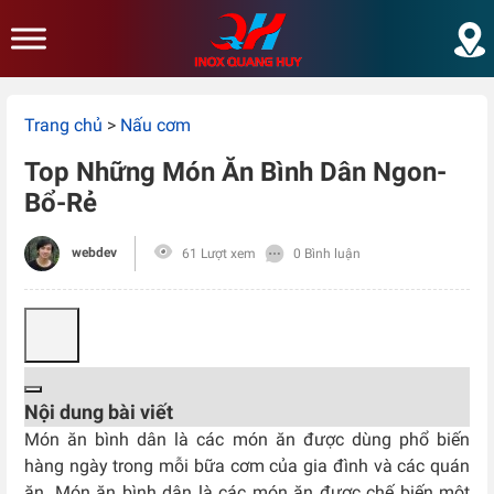
Skip to main content
Trang chủ
>
Nấu cơm
Top Những Món Ăn Bình Dân Ngon-
Bổ-Rẻ
webdev
61 Lượt xem
0 Bình luận
Nội dung bài viết
Món ăn bình dân là các món ăn được dùng phổ biến
hàng ngày trong mỗi bữa cơm của gia đình và các quán
ăn. Món ăn bình dân là các món ăn được chế biến một