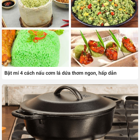
Bật mí 4 cách nấu cơm lá dứa thơm ngon, hấp dẫn