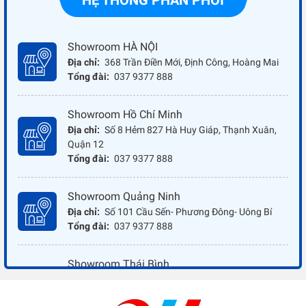
HỆ THỐNG PHÂN PHỐI
Showroom HÀ NỘI
Địa chỉ:
368 Trần Điền Mới, Định Công, Hoàng Mai
Tổng đài:
037 9377 888
Showroom Hồ Chí Minh
Địa chỉ:
Số 8 Hẻm 827 Hà Huy Giáp, Thạnh Xuân,
Quận 12
Tổng đài:
037 9377 888
Showroom Quảng Ninh
Địa chỉ:
Số 101 Cầu Sến- Phương Đông- Uông Bí
Tổng đài:
037 9377 888
Showroom Thái Bình
Địa chỉ:
Đối diện ủy ban nhân dân xã Vũ Hoà - Kiến
Xương - Thái Bình