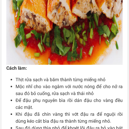
Cách làm:
Thịt rửa sạch và băm thành từng miếng nhỏ
Mộc nhĩ cho vào ngâm với nước nóng để cho nở ra
sau đó bỏ cuống, rửa sạch và thái nhỏ
Để đậu phụ nguyên bìa rồi dán đậu cho vàng đều
các mặt.
Khi đậu đã chín vàng thì vớt đậu ra để nguội rồi
dùng kéo cắt bìa đậu ra thành từng miếng nhỏ.
Sau đó dùng thìa nhỏ để khoét lõi đậu ra bỏ vào bát