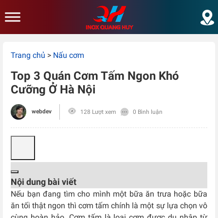
Skip to main content
Trang chủ
>
Nấu cơm
Top 3 Quán Cơm Tấm Ngon Khó
Cưỡng Ở Hà Nội
webdev
128 Lượt xem
0 Bình luận
Nội dung bài viết
Nếu bạn đang tìm cho mình một bữa ăn trưa hoặc bữa
ăn tối thật ngon thì cơm tấm chính là một sự lựa chọn vô
cùng hoàn hảo. Cơm tấm là loại cơm được du nhập từ