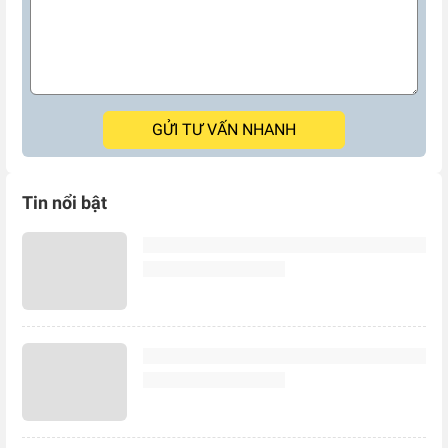
GỬI TƯ VẤN NHANH
Tin nổi bật