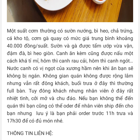
Một suất cơm thường có sườn nướng, bì heo, chả trứng,
cá kho tộ, cơm gà quay có mức giá trung bình khoảng
40.000 đồng/suất. Sườn và gà được tẩm ướp vừa vặn,
đậm đà, bì heo giòn. Canh ăn kèm cũng được nấu một
cách khá tỉ mỉ, hôm thì canh rau cải, hôm thì canh ngót…
Nước canh có vị ngọt của xương hầm nên khi ăn bạn sẽ
không bị ngán. Không gian quán không được rộng lắm
nhưng vẫn rất đông khách, buổi trưa ở đây thì thường
full bàn. Tuy đông khách nhưng nhân viên ở đây rất
nhiệt tình, cởi mở và chu đáo. Nếu bạn không thể đến
quán thì bạn cũng có thể oder để nhân viên ship đến cho
bạn nhưng lưu ý là bạn phải order trước 11h trưa và
17h30 để có đủ món nhé.
THÔNG TIN LIÊN HỆ: