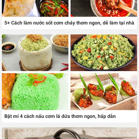
5+ Cách làm nước sốt cơm cháy thơm ngon, dễ làm tại nhà
Bật mí 4 cách nấu cơm lá dứa thơm ngon, hấp dẫn