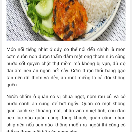
Món nổi tiếng nhất ở đây có thể nói đến chính là món
cơm sườn non được thấm đẫm mật ong thơm nức cùng
nước sốt quyện chặt thịt mềm mà không bị vụn, đủ độ
dai ẩm nên ăn ngon hết sảy. Cơm được thổi bằng gạo
tân nên rất thơm và dẻo, ăn một miếng là cả đời không
quên.
Nước chấm ở quán có vị chua ngọt, nộm rau củ và có
nước canh ăn cùng để bớt ngấy. Quán có một không
gian sạch sẽ, thoáng mát, nhân viên nhiệt tình, chu đâo
nên lúc nào quán cũng đông khách, quán cũng nhận
ship nên nếu bạn nào không muốn ra ngoài thì cũng có
thể có được một bữa ăn ngon nha.