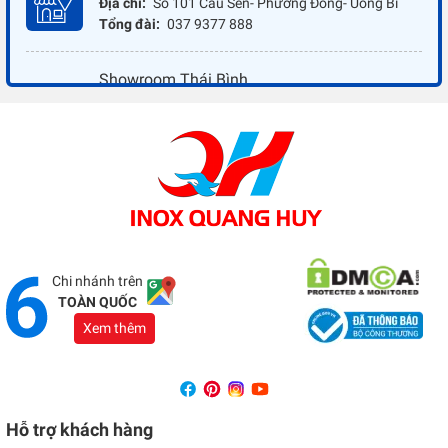
Địa chỉ:
Số 101 Cầu Sến- Phương Đông- Uông Bí
Tổng đài:
037 9377 888
Showroom Thái Bình
Địa chỉ:
Đối diện ủy ban nhân dân xã Vũ Hoà - Kiến
Xương - Thái Bình
Tổng đài:
037 9377 888
Showroom Đồng Nai
Địa chỉ:
1066 - QL 51 Tổ 3- Ấp Đồng- Phước Tân-
Biên Hòa
Tổng đài:
037 9377 888
Chi nhánh trên
TOÀN QUỐC
Xem thêm
Hỗ trợ khách hàng