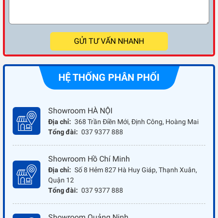
GỬI TƯ VẤN NHANH
HỆ THỐNG PHÂN PHỐI
Showroom HÀ NỘI
Địa chỉ:
368 Trần Điền Mới, Định Công, Hoàng Mai
Tổng đài:
037 9377 888
Showroom Hồ Chí Minh
Địa chỉ:
Số 8 Hẻm 827 Hà Huy Giáp, Thạnh Xuân,
Quận 12
Tổng đài:
037 9377 888
Showroom Quảng Ninh