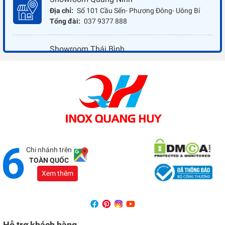
Địa chỉ:
Số 101 Cầu Sến- Phương Đông- Uông Bí
Tổng đài:
037 9377 888
Showroom Thái Bình
Địa chỉ:
Đối diện ủy ban nhân dân xã Vũ Hoà - Kiến
Xương - Thái Bình
Tổng đài:
037 9377 888
Showroom Đồng Nai
Địa chỉ:
1066 - QL 51 Tổ 3- Ấp Đồng- Phước Tân-
Biên Hòa
Tổng đài:
037 9377 888
Chi nhánh trên
TOÀN QUỐC
Xem thêm
Hỗ trợ khách hàng