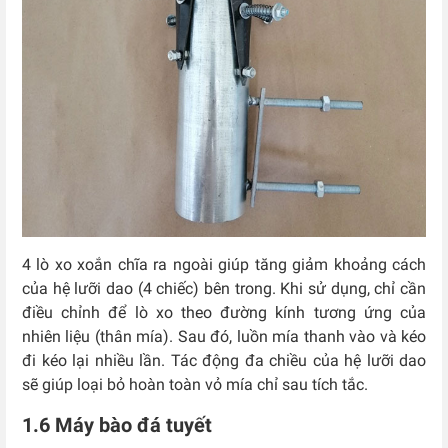
4 lò xo xoắn chĩa ra ngoài giúp tăng giảm khoảng cách
của hệ lưỡi dao (4 chiếc) bên trong. Khi sử dụng, chỉ cần
điều chỉnh để lò xo theo đường kính tương ứng của
nhiên liệu (thân mía). Sau đó, luồn mía thanh vào và kéo
đi kéo lại nhiều lần. Tác động đa chiều của hệ lưỡi dao
sẽ giúp loại bỏ hoàn toàn vỏ mía chỉ sau tích tắc.
1.6 Máy bào đá tuyết