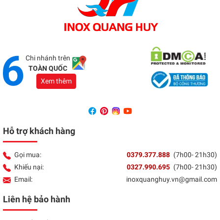
Showroom Đồng Nai
Địa chỉ:
1066 - QL 51 Tổ 3- Ấp Đồng- Phước Tân-
Biên Hòa
Tổng đài:
037 9377 888
Chi nhánh trên
TOÀN QUỐC
Xem thêm
Hỗ trợ khách hàng
Gọi mua:
0379.377.888
(7h00- 21h30)
Khiếu nại:
0327.990.695
(7h00- 21h30)
Email:
inoxquanghuy.vn@gmail.com
Liên hệ bảo hành