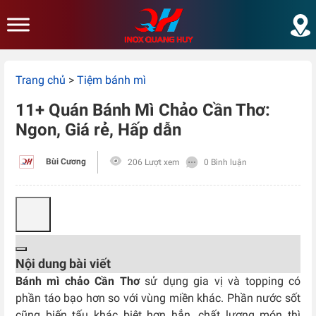
Skip to main content
Trang chủ
>
Tiệm bánh mì
11+ Quán Bánh Mì Chảo Cần Thơ:
Ngon, Giá rẻ, Hấp dẫn
Bùi Cương
206 Lượt xem
0 Bình luận
Nội dung bài viết
Bánh mì chảo Cần Thơ
sử dụng gia vị và topping có
phần táo bạo hơn so với vùng miền khác. Phần nước sốt
cũng biến tấu khác biệt hơn hẳn, chất lượng món thì