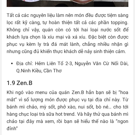
Tất cả các nguyên liệu làm nên món đều được tiệm sàng
lọc rất kỹ càng, tự hoàn thiện tất cả các phần topping.
Không chỉ vậy, quán còn có tới hai loại nước sốt để
khách lựa chọn là xíu mại và xá xíu. Đặc biệt còn được
phục vụ kèm ly trà đá mát lành, chẳng nhiều nhặn gì
nhưng cũng đủ khiến thực khách dễ nảy sinh thiện cảm.
Địa chỉ: Hẻm Liên Tổ 2-3, Nguyễn Văn Cừ Nối Dài,
Q.Ninh Kiều, Cần Thơ
1.9 Zen.B
Khi ngó vào menu của quán Zen.B hẳn bạn sẽ bị “hoa
mắt” vì số lượng món được phục vụ tại địa chỉ này. Từ
bánh mì chảo, mỳ sốt, phở xào, nui sốt, bò né… cho tới
hàng chục loại trà sữa hot trend. Và hãy thử qua bánh mì
chảo tại đây mà xem, rồi bạn sẽ hiểu thế nào là “ngon
đỉnh”