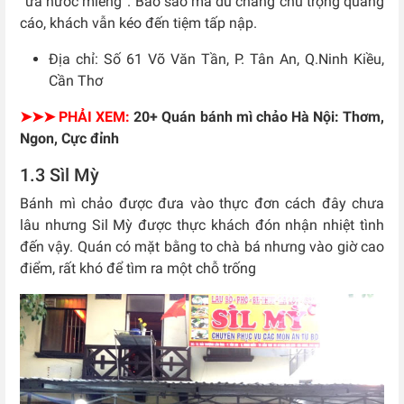
“ứa nước miếng”. Bảo sao mà dù chẳng chú trọng quảng
cáo, khách vẫn kéo đến tiệm tấp nập.
Địa chỉ: Số 61 Võ Văn Tần, P. Tân An, Q.Ninh Kiều,
Cần Thơ
➤➤➤ PHẢI XEM:
20+ Quán bánh mì chảo Hà Nội: Thơm,
Ngon, Cực đỉnh
1.3 Sìl Mỳ
Bánh mì chảo được đưa vào thực đơn cách đây chưa
lâu nhưng Sil Mỳ được thực khách đón nhận nhiệt tình
đến vậy. Quán có mặt bằng to chà bá nhưng vào giờ cao
điểm, rất khó để tìm ra một chỗ trống