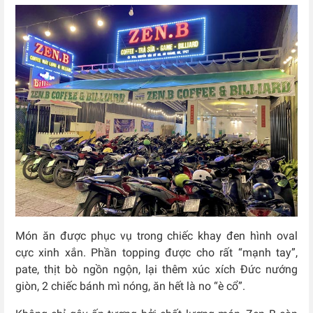
Món ăn được phục vụ trong chiếc khay đen hình oval
cực xinh xắn. Phần topping được cho rất “mạnh tay”,
pate, thịt bò ngồn ngộn, lại thêm xúc xích Đức nướng
giòn, 2 chiếc bánh mì nóng, ăn hết là no “è cổ”.