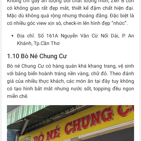
Không chỉ gây ấn tượng bởi chất lượng món, Zen B còn
có không gian rất đẹp mắt, thiết kế đậm chất hiện đại.
Mặc dù không quá rộng nhưng thoáng đãng. Đặc biệt là
có nhiều góc view xịn sò, check-in lên hình đẹp “nhức”.
Địa chỉ: Số 161A Nguyễn Văn Cừ Nối Dài, P. An
Khánh, Tp.Cần Thơ
1.10 Bò Né Chung Cư
Bò né Chung Cư có hàng quán khá khang trang, vệ sinh
với bảng biển hoành tráng nền vàng, chữ đỏ. Theo đánh
giá của nhiều thực khách, các món ăn tại đây tuy không
có tạo hình bắt mắt nhưng nước sốt, topping đều ngon
miễn chê.