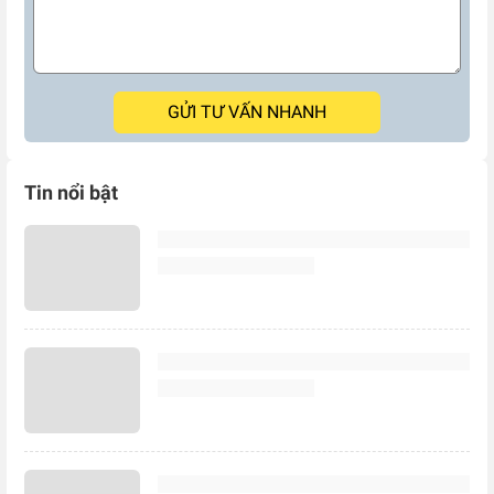
GỬI TƯ VẤN NHANH
Tin nổi bật