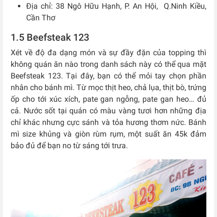
Địa chỉ: 38 Ngô Hữu Hạnh, P. An Hội, Q.Ninh Kiều,
Cần Thơ
1.5 Beefsteak 123
Xét về độ đa dạng món và sự đầy đặn của topping thì
không quán ăn nào trong danh sách này có thể qua mặt
Beefsteak 123. Tại đây, bạn có thể mỏi tay chọn phần
nhân cho bánh mì. Từ mọc thịt heo, chả lụa, thịt bò, trứng
ốp cho tới xúc xích, pate gan ngỗng, pate gan heo… đủ
cả. Nước sốt tại quán có màu vàng tươi hơn những địa
chỉ khác nhưng cực sánh và tỏa hương thơm nức. Bánh
mì size khủng và giòn rùm rụm, một suất ăn 45k đảm
bảo đủ để bạn no từ sáng tới trưa.