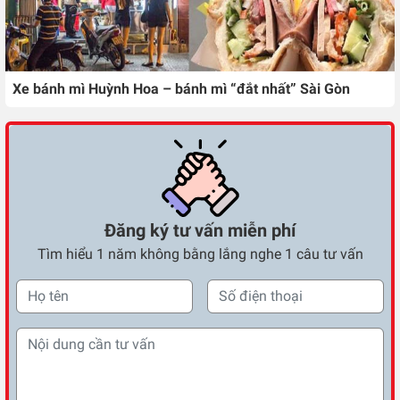
Xe bánh mì Huỳnh Hoa – bánh mì “đắt nhất” Sài Gòn
Đăng ký tư vấn miễn phí
Tìm hiểu 1 năm không bằng lắng nghe 1 câu tư vấn