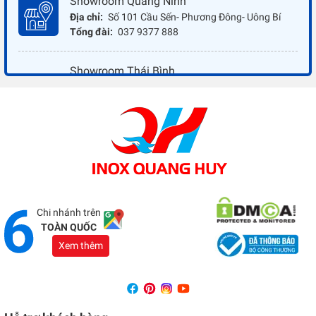
Showroom Quảng Ninh
Địa chỉ:
Số 101 Cầu Sến- Phương Đông- Uông Bí
Tổng đài:
037 9377 888
Showroom Thái Bình
Địa chỉ:
Đối diện ủy ban nhân dân xã Vũ Hoà - Kiến
Xương - Thái Bình
Tổng đài:
037 9377 888
Showroom Đồng Nai
Địa chỉ:
1066 - QL 51 Tổ 3- Ấp Đồng- Phước Tân-
Biên Hòa
Tổng đài:
037 9377 888
Chi nhánh trên
TOÀN QUỐC
Xem thêm