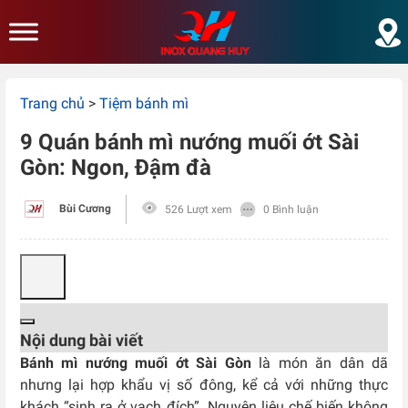
Skip to main content
Trang chủ
>
Tiệm bánh mì
9 Quán bánh mì nướng muối ớt Sài
Gòn: Ngon, Đậm đà
Bùi Cương
526 Lượt xem
0 Bình luận
Nội dung bài viết
Bánh mì nướng muối ớt Sài Gòn
là món ăn dân dã
nhưng lại hợp khẩu vị số đông, kể cả với những thực
khách “sinh ra ở vạch đích”. Nguyên liệu chế biến không