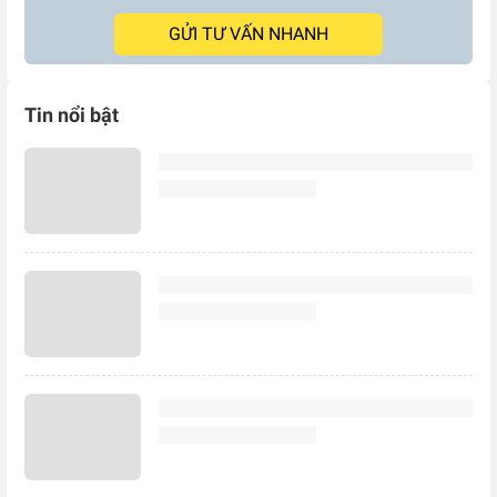
GỬI TƯ VẤN NHANH
Tin nổi bật