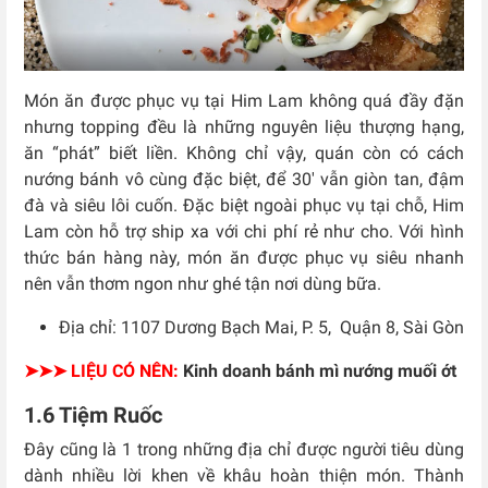
Món ăn được phục vụ tại Him Lam không quá đầy đặn
nhưng topping đều là những nguyên liệu thượng hạng,
ăn “phát” biết liền. Không chỉ vậy, quán còn có cách
nướng bánh vô cùng đặc biệt, để 30′ vẫn giòn tan, đậm
đà và siêu lôi cuốn. Đặc biệt ngoài phục vụ tại chỗ, Him
Lam còn hỗ trợ ship xa với chi phí rẻ như cho. Với hình
thức bán hàng này, món ăn được phục vụ siêu nhanh
nên vẫn thơm ngon như ghé tận nơi dùng bữa.
Địa chỉ:
1107 Dương Bạch Mai, P. 5, Quận 8, Sài Gòn
➤➤➤ LIỆU CÓ NÊN:
Kinh doanh bánh mì nướng muối ớt
1.6 Tiệm Ruốc
Đây cũng là 1 trong những địa chỉ được người tiêu dùng
dành nhiều lời khen về khâu hoàn thiện món. Thành