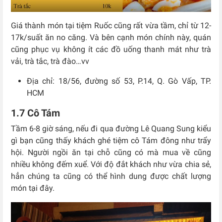
Giá thành món tại tiệm Ruốc cũng rất vừa tầm, chỉ từ 12-
17k/suất ăn no căng. Và bên cạnh món chính này, quán
cũng phục vụ không ít các đồ uống thanh mát như trà
vải, trà tắc, trà đào…vv
Địa chỉ: 18/56, đường số 53, P.14, Q. Gò Vấp, TP.
HCM
1.7 Cô Tám
Tầm 6-8 giờ sáng, nếu đi qua đường Lê Quang Sung kiểu
gì bạn cũng thấy khách ghé tiệm cô Tám đông như trẩy
hội. Người ngồi ăn tại chỗ cũng có mà mua về cũng
nhiều không đếm xuể. Với độ đắt khách như vừa chia sẻ,
hẳn chúng ta cũng có thể hình dung được chất lượng
món tại đây.