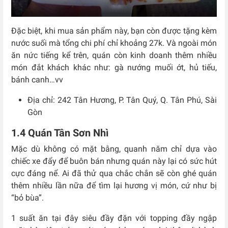
Đặc biệt, khi mua sản phẩm này, bạn còn được tặng kèm
nước suối mà tổng chi phí chỉ khoảng 27k. Và ngoài món
ăn nức tiếng kể trên, quán còn kinh doanh thêm nhiều
món đắt khách khác như: gà nướng muối ớt, hủ tiếu,
bánh canh…vv
Địa chỉ:
242 Tân Hương, P. Tân Quý, Q. Tân Phú, Sài
Gòn
1.4 Quán Tân Sơn Nhì
Mặc dù không có mặt bằng, quanh năm chỉ dựa vào
chiếc xe đẩy để buôn bán nhưng quán này lại có sức hút
cực đáng nể. Ai đã thử qua chắc chắn sẽ còn ghé quán
thêm nhiều lần nữa để tìm lại hương vị món, cứ như bị
“bỏ bùa”.
1 suất ăn tại đây siêu đầy đặn với topping đầy ngập