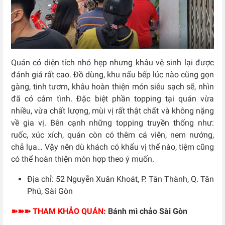
Quán có diện tích nhỏ hẹp nhưng khâu vệ sinh lại được
đánh giá rất cao. Đồ dùng, khu nấu bếp lúc nào cũng gọn
gàng, tinh tươm, khâu hoàn thiện món siêu sạch sẽ, nhìn
đã có cảm tình. Đặc biệt phần topping tại quán vừa
nhiều, vừa chất lượng, mùi vị rất thật chất và không nặng
về gia vị. Bên cạnh những topping truyền thống như:
ruốc, xúc xích, quán còn có thêm cá viên, nem nướng,
chả lụa… Vậy nên dù khách có khẩu vị thế nào, tiệm cũng
có thể hoàn thiện món hợp theo ý muốn.
Địa chỉ:
52 Nguyễn Xuân Khoát, P. Tân Thành, Q. Tân
Phú, Sài Gòn
➽➽➽ THAM KHẢO QUÁN:
Bánh mì chảo Sài Gòn