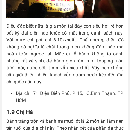
Điều đặc biệt nữa là giá món tại đây còn siêu hời, rẻ hơn
bất kỳ đại diện nào khác có mặt trong danh sách này.
Với mức chi phí chỉ 8-10k/suất. Thế nhưng, điều đó
không có nghĩa là chất lượng món không đảm bảo mà
hoàn toàn ngược lại. Mặc dù ổ bánh không to oành
nhưng rất vệ sinh, đế bánh giòn rùm rụm, topping luôn
tươi mới, nước sốt ít mà vẫn siêu chất. Vậy nên chẳng
cần giới thiệu nhiều, khách vẫn nườm nượp kéo đến địa
chỉ quốc dân này.
Địa chỉ:
71 Điện Biên Phủ, P. 15, Q.Bình Thạnh, TP.
HCM
1.9 Chị Hà
Bánh tráng trộn và bánh mì muối ớt là 2 món ăn làm nên
tên tuổi của địa chỉ này. Theo nhận xét của phần đa thực