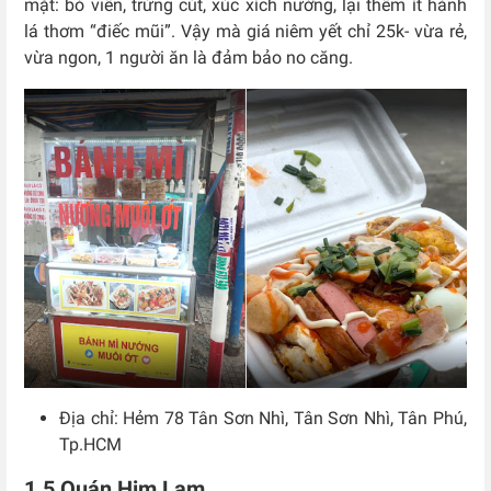
mặt: bò viên, trứng cút, xúc xích nướng, lại thêm ít hành
lá thơm “điếc mũi”. Vậy mà giá niêm yết chỉ 25k- vừa rẻ,
vừa ngon, 1 người ăn là đảm bảo no căng.
Địa chỉ: Hẻm 78 Tân Sơn Nhì, Tân Sơn Nhì, Tân Phú,
Tp.HCM
1.5 Quán Him Lam