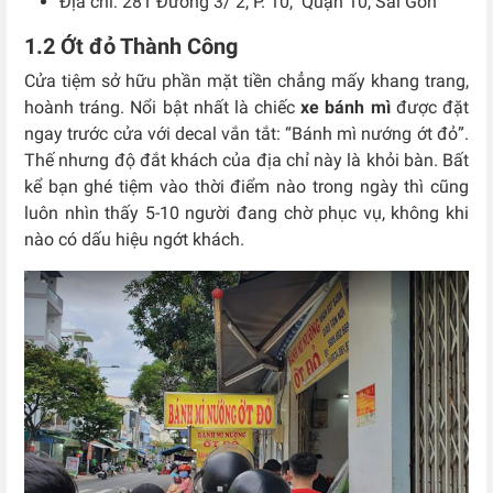
Địa chỉ:
281 Đường 3/ 2, P. 10, Quận 10, Sài Gòn
1.2 Ớt đỏ Thành Công
Cửa tiệm sở hữu phần mặt tiền chẳng mấy khang trang,
hoành tráng. Nổi bật nhất là chiếc
xe bánh mì
được đặt
ngay trước cửa với decal vắn tắt: “Bánh mì nướng ớt đỏ”.
Thế nhưng độ đắt khách của địa chỉ này là khỏi bàn. Bất
kể bạn ghé tiệm vào thời điểm nào trong ngày thì cũng
luôn nhìn thấy 5-10 người đang chờ phục vụ, không khi
nào có dấu hiệu ngớt khách.