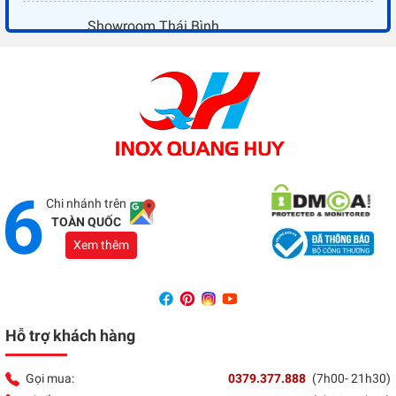
Showroom Thái Bình
Địa chỉ:
Đối diện ủy ban nhân dân xã Vũ Hoà - Kiến
Xương - Thái Bình
Tổng đài:
037 9377 888
Showroom Đồng Nai
Địa chỉ:
1066 - QL 51 Tổ 3- Ấp Đồng- Phước Tân-
Biên Hòa
Tổng đài:
037 9377 888
Chi nhánh trên
TOÀN QUỐC
Xem thêm
Hỗ trợ khách hàng
Gọi mua:
0379.377.888
(7h00- 21h30)