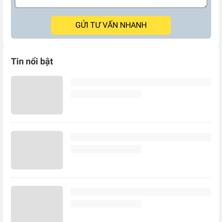
GỬI TƯ VẤN NHANH
Tin nổi bật