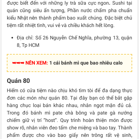
được biết đến với những ly trà sữa cực ngon
.
Sushi tại
quán cũng siêu ấn tượng, Phần nước chấm pha chuẩn
kiểu Nhật nên thành phẩm bao xuất chúng. Đặc biệt chủ
tiệm rất nhiệt tình, vui vẻ và chiều khách hết lòng.
Địa chỉ: Số 26 Nguyễn Chế Nghĩa, phường 13, quận
8, Tp HCM
➥➥➥ NÊN XEM:
1 cái bánh mì que bao nhiêu calo
Quán 80
Hiếm có cửa tiệm nào chịu khó tìm tòi để đa dạng thực
đơn các món như quán 80. Tại đây bạn có thể bắt gặp
hàng chục loại bán khác nhau, nhân ngọt mặn đủ cả.
Trong đó bánh mì pate chà bông và pate gà nướng
chiếm giữ vị trí “host”. Quy trình hoàn thiện món được
show rõ, nhân viên đeo tấm che miệng và bao tay. Thành
phẩm được cho vào bao giấy nên trông rất vệ sinh,