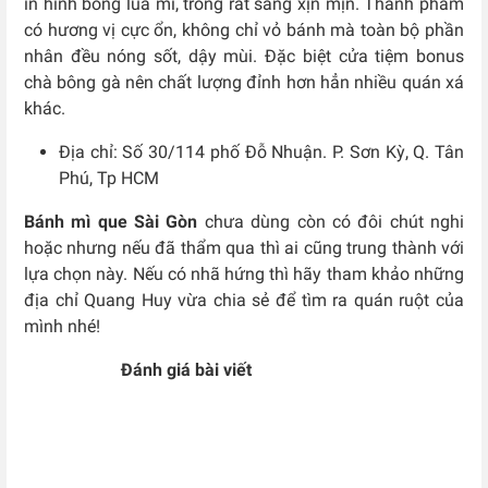
in hình bông lúa mì, trông rất sang xịn mịn. Thành phẩm
có hương vị cực ổn, không chỉ vỏ bánh mà toàn bộ phần
nhân đều nóng sốt, dậy mùi. Đặc biệt cửa tiệm bonus
chà bông gà nên chất lượng đỉnh hơn hẳn nhiều quán xá
khác.
Địa chỉ: Số 30/114 phố Đỗ Nhuận. P. Sơn Kỳ, Q. Tân
Phú, Tp HCM
Bánh mì que Sài Gòn
chưa dùng còn có đôi chút nghi
hoặc nhưng nếu đã thẩm qua thì ai cũng trung thành với
lựa chọn này. Nếu có nhã hứng thì hãy tham khảo những
địa chỉ Quang Huy vừa chia sẻ để tìm ra quán ruột của
mình nhé!
Đánh giá bài viết