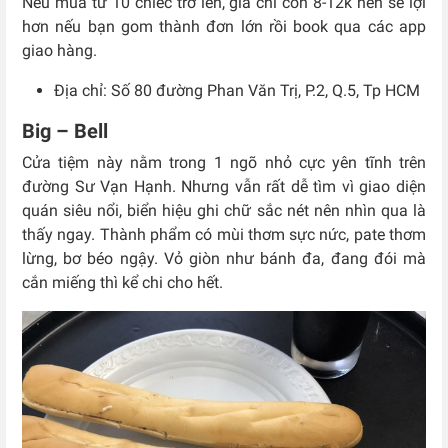
Nếu mua từ 10 chiếc trở lên, giá chỉ còn 8-12k nên sẽ lợi
hơn nếu bạn gom thành đơn lớn rồi book qua các app
giao hàng.
Địa chỉ: Số 80 đường Phan Văn Trị, P.2, Q.5, Tp HCM
Big – Bell
Cửa tiệm này nằm trong 1 ngõ nhỏ cực yên tĩnh trên
đường Sư Vạn Hạnh. Nhưng vẫn rất dễ tìm vì giao diện
quán siêu nổi, biển hiệu ghi chữ sắc nét nên nhìn qua là
thấy ngay. Thành phẩm có mùi thơm sực nức, pate thơm
lừng, bơ béo ngậy. Vỏ giòn như bánh đa, đang đói mà
cắn miếng thì kể chi cho hết.