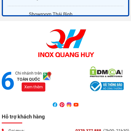
Showroom Thái Bình
Địa chỉ:
Đối diện ủy ban nhân dân xã Vũ Hoà - Kiến
Xương - Thái Bình
Tổng đài:
037 9377 888
Showroom Đồng Nai
Địa chỉ:
1066 - QL 51 Tổ 3- Ấp Đồng- Phước Tân-
Biên Hòa
Tổng đài:
037 9377 888
Chi nhánh trên
TOÀN QUỐC
Xem thêm
Hỗ trợ khách hàng
Gọi mua:
0379.377.888
(7h00- 21h30)