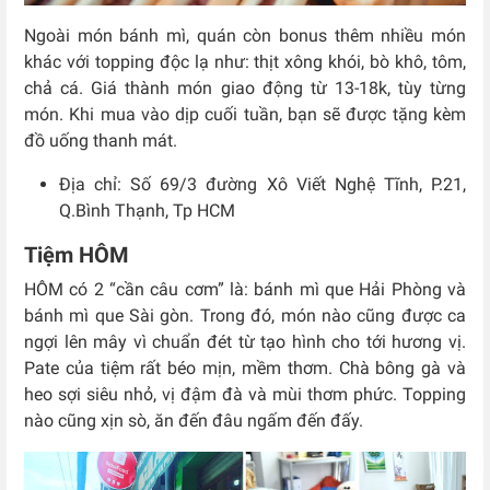
Ngoài món bánh mì, quán còn bonus thêm nhiều món
khác với topping độc lạ như: thịt xông khói, bò khô, tôm,
chả cá. Giá thành món giao động từ 13-18k, tùy từng
món. Khi mua vào dịp cuối tuần, bạn sẽ được tặng kèm
đồ uống thanh mát.
Địa chỉ: Số 69/3 đường Xô Viết Nghệ Tĩnh, P.21,
Q.Bình Thạnh, Tp HCM
Tiệm HÔM
HÔM có 2 “cần câu cơm” là: bánh mì que Hải Phòng và
bánh mì que Sài gòn. Trong đó, món nào cũng được ca
ngợi lên mây vì chuẩn đét từ tạo hình cho tới hương vị.
Pate của tiệm rất béo mịn, mềm thơm. Chà bông gà và
heo sợi siêu nhỏ, vị đậm đà và mùi thơm phức. Topping
nào cũng xịn sò, ăn đến đâu ngấm đến đấy.