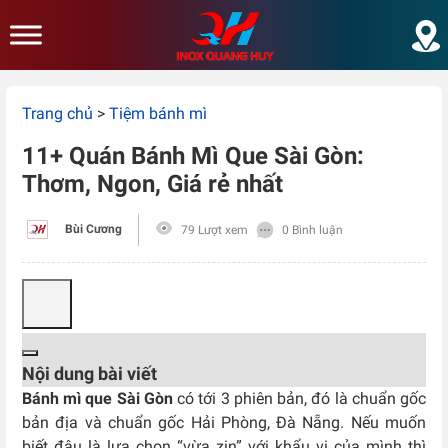
Skip to main content
Trang chủ
>
Tiệm bánh mì
11+ Quán Bánh Mì Que Sài Gòn:
Thơm, Ngon, Giá rẻ nhất
Bùi Cương
79 Lượt xem
0 Bình luận
Nội dung bài viết
Bánh mì que Sài Gòn
có tới 3 phiên bản, đó là chuẩn gốc
bản địa và chuẩn gốc Hải Phòng, Đà Nẵng. Nếu muốn
biết đâu là lựa chọn “vừa zin” với khẩu vị của mình thì