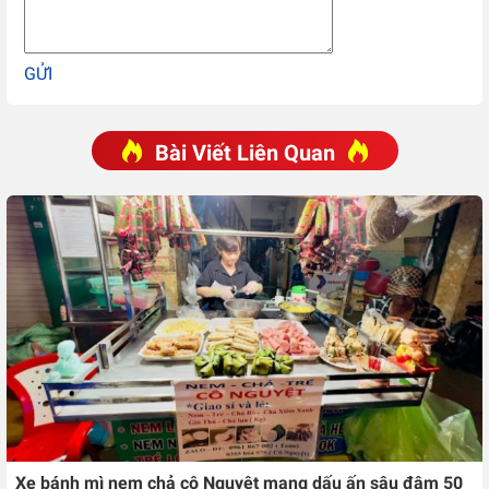
GỬI
Bài Viết Liên Quan
Xe bánh mì nem chả cô Nguyệt mang dấu ấn sâu đậm 50