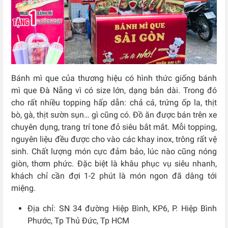
Bánh mì que của thương hiệu có hình thức giống bánh
mì que Đà Nẵng vì có size lớn, dạng bản dài. Trong đó
cho rất nhiều topping hấp dẫn: chả cá, trứng ốp la, thịt
bò, gà, thịt sườn sụn… gì cũng có. Đồ ăn được bán trên xe
chuyên dụng, trang trí tone đỏ siêu bắt mắt. Mỗi topping,
nguyên liệu đều được cho vào các khay inox, trông rất vệ
sinh. Chất lượng món cực đảm bảo, lúc nào cũng nóng
giòn, thơm phức. Đặc biệt là khâu phục vụ siêu nhanh,
khách chỉ cần đợi 1-2 phút là món ngon đã dâng tới
miệng.
Địa chỉ: SN 34 đường Hiệp Bình, KP6, P. Hiệp Bình
Phước, Tp Thủ Đức, Tp HCM