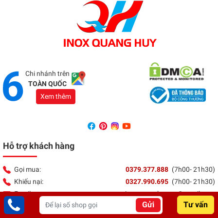
Tổng đài:
037 9377 888
Showroom Đồng Nai
Địa chỉ:
1066 - QL 51 Tổ 3- Ấp Đồng- Phước Tân-
Biên Hòa
Tổng đài:
037 9377 888
Chi nhánh trên
TOÀN QUỐC
Xem thêm
Hỗ trợ khách hàng
Gọi mua:
0379.377.888
(7h00- 21h30)
Khiếu nại:
0327.990.695
(7h00- 21h30)
Email:
inoxquanghuy.vn@gmail.com
Gửi
Tư vấn
Liên hệ bảo hành