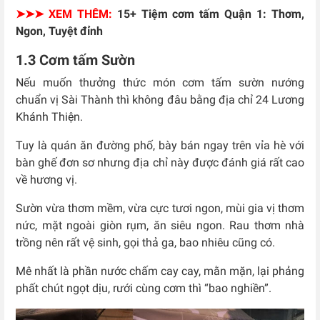
➤➤➤ XEM THÊM:
15+ Tiệm cơm tấm Quận 1: Thơm,
Ngon, Tuyệt đỉnh
1.3 Cơm tấm Sườn
Nếu muốn thưởng thức món cơm tấm sườn nướng
chuẩn vị Sài Thành thì không đâu bằng địa chỉ 24 Lương
Khánh Thiện.
Tuy là quán ăn đường phố, bày bán ngay trên vỉa hè với
bàn ghế đơn sơ nhưng địa chỉ này được đánh giá rất cao
về hương vị.
Sườn vừa thơm mềm, vừa cực tươi ngon, mùi gia vị thơm
nức, mặt ngoài giòn rụm, ăn siêu ngon. Rau thơm nhà
trồng nên rất vệ sinh, gọi thả ga, bao nhiêu cũng có.
Mê nhất là phần nước chấm cay cay, mằn mặn, lại phảng
phất chút ngọt dịu, rưới cùng cơm thì “bao nghiền”.