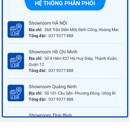
HỆ THỐNG PHÂN PHỐI
Showroom HÀ NỘI
Địa chỉ:
368 Trần Điền Mới, Định Công, Hoàng Mai
Tổng đài:
037 9377 888
Showroom Hồ Chí Minh
Địa chỉ:
Số 8 Hẻm 827 Hà Huy Giáp, Thạnh Xuân,
Quận 12
Tổng đài:
037 9377 888
Showroom Quảng Ninh
Địa chỉ:
Số 101 Cầu Sến- Phương Đông- Uông Bí
Tổng đài:
037 9377 888
Showroom Thái Bình
Địa chỉ:
Đối diện ủy ban nhân dân xã Vũ Hoà - Kiến
Xương - Thái Bình