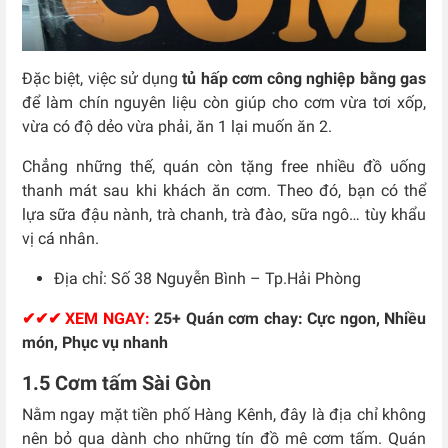
Đặc biệt, việc sử dụng
tủ hấp cơm công nghiệp bằng gas
để làm chín nguyên liệu còn giúp cho cơm vừa tơi xốp,
vừa có độ dẻo vừa phải, ăn 1 lại muốn ăn 2.
Chẳng những thế, quán còn tặng free nhiều đồ uống
thanh mát sau khi khách ăn cơm. Theo đó, bạn có thể
lựa sữa đậu nành, trà chanh, trà đào, sữa ngô… tùy khẩu
vị cá nhân.
Địa chỉ: Số 38 Nguyễn Bình – Tp.Hải Phòng
✔✔✔ XEM NGAY:
25+ Quán cơm chay: Cực ngon, Nhiều
món, Phục vụ nhanh
1.5 Cơm tấm Sài Gòn
Nằm ngay mặt tiền phố Hàng Kênh, đây là địa chỉ không
nên bỏ qua dành cho những tín đồ mê cơm tấm. Quán