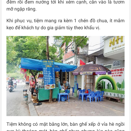
đêm rồi đem nướng tới khi xém cạnh, cắn vào là tươm
mỡ ngập răng.
Khi phục vụ, tiệm mang ra kèm 1 chén đồ chua, ít mắm
kẹo để khách tự do gia giảm tùy theo khẩu vị.
Tiệm không có mặt bằng lớn, bàn ghế xếp ở vỉa hè ngồi