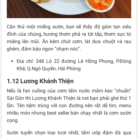
Cắn thử một miếng sườn, bạn sẽ thấy độ giòn tan siêu
đỉnh của chúng, hương thơm phả ra tới tấp, thơm sực từ
miệng lên mũi. Ăn kèm chút cơm, lát dưa chuột và rau
ghém, đảm bảo ngon “chạm nóc”.
Địa chỉ:
348 Lô 22 đường Lê Hồng Phong, P.Đông
Khê, Q.
Ngô Quyền
, Hải Phòng
1.12 Lương Khánh Thiện
Nếu là fan cuồng của cơm tấm nước mắm kẹo “chuẩn”
Sài Gòn thì Lương Khánh Thiện là nơi bạn phải ghé thử 1
lần. Tên tiệm trùng với con đường nên rất dễ tìm, menu
nhiều món nhưng best seller bán chạy nhất là cơm sườn
cọng.
Sườn tuyển chọn loại tươi nhất, tẩm ướp đậm đà qua