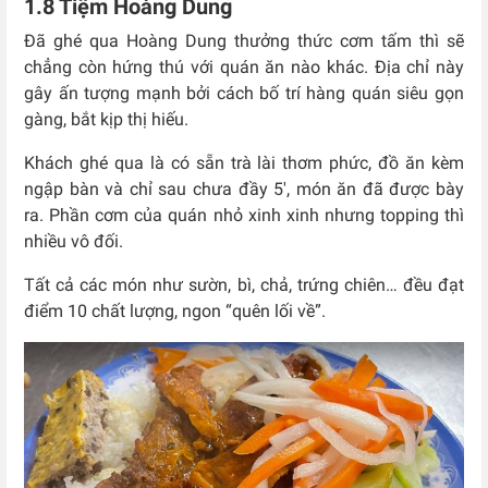
1.8 Tiệm Hoàng Dung
Đã ghé qua Hoàng Dung thưởng thức cơm tấm thì sẽ
chẳng còn hứng thú với quán ăn nào khác. Địa chỉ này
gây ấn tượng mạnh bởi cách bố trí hàng quán siêu gọn
gàng, bắt kịp thị hiếu.
Khách ghé qua là có sẵn trà lài thơm phức, đồ ăn kèm
ngập bàn và chỉ sau chưa đầy 5′, món ăn đã được bày
ra. Phần cơm của quán nhỏ xinh xinh nhưng topping thì
nhiều vô đối.
Tất cả các món như sườn, bì, chả, trứng chiên… đều đạt
điểm 10 chất lượng, ngon “quên lối về”.