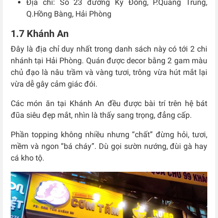
Địa chỉ: Số 23 đường Kỳ Đồng, P.Quang Trung,
Q.Hồng Bàng, Hải Phòng
1.7 Khánh An
Đây là địa chỉ duy nhất trong danh sách này có tới 2 chi
nhánh tại Hải Phòng. Quán được decor bằng 2 gam màu
chủ đạo là nâu trầm và vàng tươi, trông vừa hút mắt lại
vừa dễ gây cảm giác đói.
Các món ăn tại Khánh An đều được bài trí trên hệ bát
đũa siêu đẹp mắt, nhìn là thấy sang trọng, đẳng cấp.
Phần topping không nhiều nhưng “chất” đừng hỏi, tươi,
mềm và ngon “bá cháy”. Dù gọi sườn nướng, đùi gà hay
cá kho tộ.