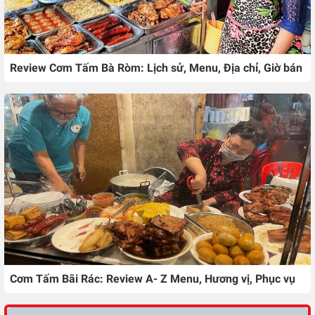
Review Cơm Tấm Bà Ròm: Lịch sử, Menu, Địa chỉ, Giờ bán
Cơm Tấm Bãi Rác: Review A- Z Menu, Hương vị, Phục vụ