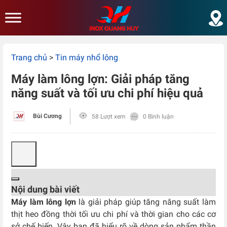
Skip to main content
Trang chủ
>
Tin máy nhổ lông
Máy làm lông lợn: Giải pháp tăng
năng suất và tối ưu chi phí hiệu quả
Bùi Cương
58 Lượt xem
0 Bình luận
Nội dung bài viết
Máy làm lông lợn
là giải pháp giúp tăng năng suất làm
thịt heo đồng thời tối ưu chi phí và thời gian cho các cơ
sở chế biến. Vậy bạn đã hiểu rõ về dòng sản phẩm thần