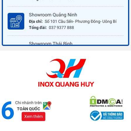
Showroom Quảng Ninh
Địa chỉ:
Số 101 Cầu Sến- Phương Đông- Uông Bí
Tổng đài:
037 9377 888
Showroom Thái Bình
Địa chỉ:
Đối diện ủy ban nhân dân xã Vũ Hoà - Kiến
Xương - Thái Bình
Tổng đài:
037 9377 888
Showroom Đồng Nai
Địa chỉ:
1066 - QL 51 Tổ 3- Ấp Đồng- Phước Tân-
Biên Hòa
Tổng đài:
037 9377 888
Chi nhánh trên
TOÀN QUỐC
Xem thêm