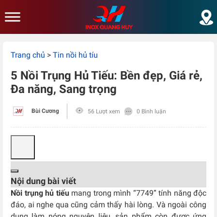
Skip to main content
Trang chủ
>
Tin nồi hủ tíu
5 Nồi Trụng Hủ Tiếu: Bền đẹp, Giá rẻ,
Đa năng, Sang trọng
Bùi Cương
56 Lượt xem
0 Bình luận
Nội dung bài viết
Nồi trụng hủ tiếu
mang trong mình “7749” tính năng độc
đáo, ai nghe qua cũng cảm thấy hài lòng. Và ngoài công
dụng làm nóng nguyên liệu, sản phẩm còn được ứng