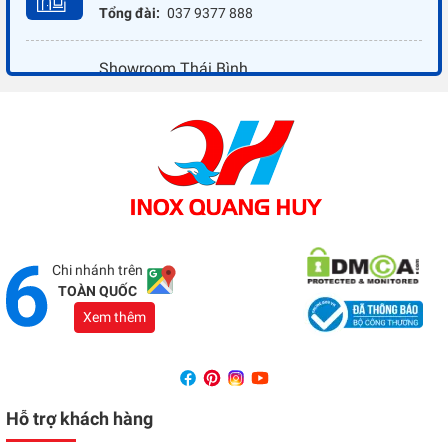
Tổng đài:
037 9377 888
Showroom Thái Bình
Địa chỉ:
Đối diện ủy ban nhân dân xã Vũ Hoà - Kiến
Xương - Thái Bình
Tổng đài:
037 9377 888
Showroom Đồng Nai
Địa chỉ:
1066 - QL 51 Tổ 3- Ấp Đồng- Phước Tân-
Biên Hòa
Tổng đài:
037 9377 888
Chi nhánh trên
TOÀN QUỐC
Xem thêm
Hỗ trợ khách hàng