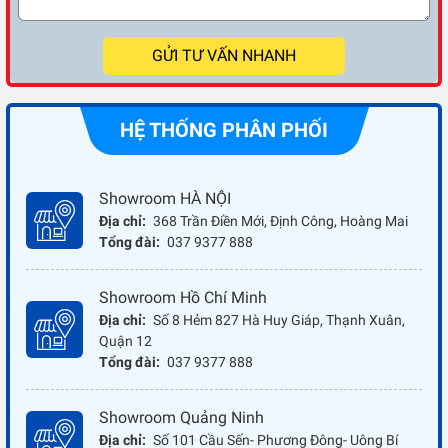
GỬI TƯ VẤN NHANH
HỆ THỐNG PHÂN PHỐI
Showroom HÀ NỘI
Địa chỉ:
368 Trần Điền Mới, Định Công, Hoàng Mai
Tổng đài:
037 9377 888
Showroom Hồ Chí Minh
Địa chỉ:
Số 8 Hẻm 827 Hà Huy Giáp, Thạnh Xuân,
Quận 12
Tổng đài:
037 9377 888
Showroom Quảng Ninh
Địa chỉ:
Số 101 Cầu Sến- Phương Đông- Uông Bí