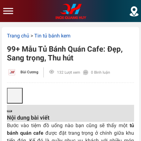
Skip to main content
Trang chủ
>
Tin tủ bánh kem
99+ Mẫu Tủ Bánh Quán Cafe: Đẹp,
Sang trọng, Thu hút
Bùi Cương
132 Lượt xem
0 Bình luận
Nội dung bài viết
Bước vào tiệm đồ uống nào bạn cũng sẽ thấy một
tủ
bánh quán cafe
được đặt trang trọng ở chính giữa khu
tiếp đón. Kế đó là quầy phục vụ khách với nhiều món