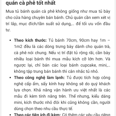
quán cà phê tốt nhất
Mua tủ bánh quán cà phê không giống như mua tủ bày
cho cửa hàng chuyên bán bánh. Chủ quán cần xem xét vị
trí lắp, mục đích/tần suất sử dụng,… để tối ưu vốn đầu
tư.
Theo kích thước:
Tủ bánh 70cm, 90cm hay 1m –
1m2 đều là các dòng trưng bày dành cho quán trà,
cà phê nói chung. Nếu vị trí đặt tủ rộng rãi, cần bày
nhiều loại bánh thì mua mẫu kích cỡ lớn hơn. Và
ngược lại, chỉ bán các loại bánh cupcake, mini,…
không tập trung bán bánh thì cân nhắc tủ nhỏ.
Theo công nghệ làm lạnh:
Tủ được tích hợp công
nghệ cấp ẩm, sấy kính hay không sẽ do quý khách
lựa chọn. Khả năng vận hành ưu việt nhất là các
mẫu đi kèm tính năng trên. Thế nhưng, kiểu dáng
mini, kích thước nhỏ đôi khi cũng không cần, người
dùng chọn theo nhu cầu thực tế.
Theo các tiện ích đi kèm:
Có thêm các yêu cầu riêng