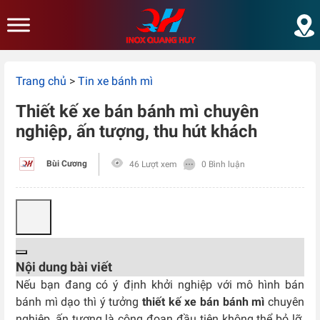
Skip to main content
Trang chủ
>
Tin xe bánh mì
Thiết kế xe bán bánh mì chuyên
nghiệp, ấn tượng, thu hút khách
Bùi Cương
46 Lượt xem
0 Bình luận
Nội dung bài viết
Nếu bạn đang có ý định khởi nghiệp với mô hình bán
bánh mì dạo thì ý tưởng
thiết kế xe bán bánh mì
chuyên
nghiệp, ấn tượng là công đoạn đầu tiên không thể bỏ lỡ.