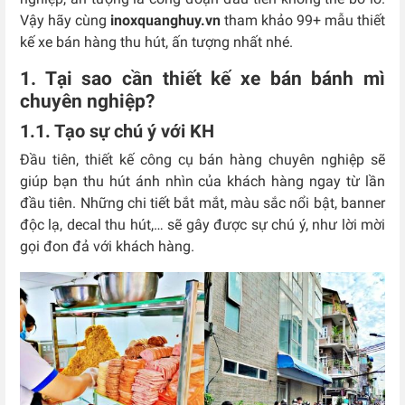
Vậy hãy cùng
inoxquanghuy.vn
tham khảo 99+ mẫu thiết
kế xe bán hàng thu hút, ấn tượng nhất nhé.
1. Tại sao cần thiết kế xe bán bánh mì
chuyên nghiệp?
1.1. Tạo sự chú ý với KH
Đầu tiên, thiết kế công cụ bán hàng chuyên nghiệp sẽ
giúp bạn thu hút ánh nhìn của khách hàng ngay từ lần
đầu tiên. Những chi tiết bắt mắt, màu sắc nổi bật, banner
độc lạ, decal thu hút,… sẽ gây được sự chú ý, như lời mời
gọi đon đả với khách hàng.