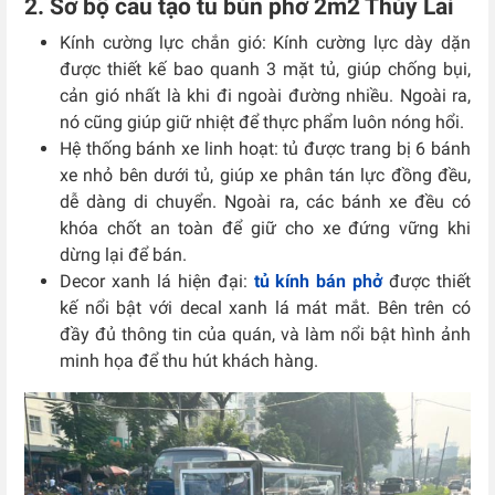
2. Sơ bộ cấu tạo tủ bún phở 2m2 Thúy Lai
Kính cường lực chắn gió: Kính cường lực dày dặn
được thiết kế bao quanh 3 mặt tủ, giúp chống bụi,
cản gió nhất là khi đi ngoài đường nhiều. Ngoài ra,
nó cũng giúp giữ nhiệt để thực phẩm luôn nóng hổi.
Hệ thống bánh xe linh hoạt: tủ được trang bị 6 bánh
xe nhỏ bên dưới tủ, giúp xe phân tán lực đồng đều,
dễ dàng di chuyển. Ngoài ra, các bánh xe đều có
khóa chốt an toàn để giữ cho xe đứng vững khi
dừng lại để bán.
Decor xanh lá hiện đại:
tủ kính bán phở
được thiết
kế nổi bật với decal xanh lá mát mắt. Bên trên có
đầy đủ thông tin của quán, và làm nổi bật hình ảnh
minh họa để thu hút khách hàng.