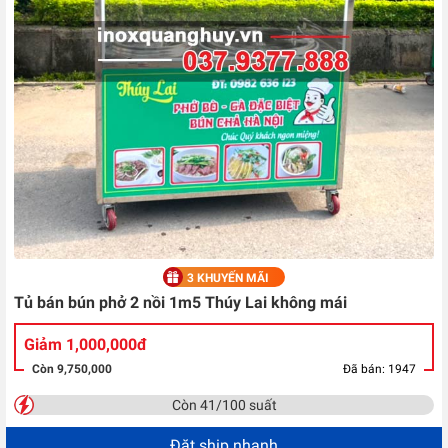
3 KHUYẾN MÃI
Tủ bán bún phở 2 nồi 1m5 Thúy Lai không mái
Giảm 1,000,000đ
Còn 9,750,000
Đã bán: 1947
Còn 41/100 suất
Đặt ship nhanh