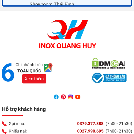
Showroom Thái Bình
Địa chỉ:
Đối diện ủy ban nhân dân xã Vũ Hoà - Kiến
Xương - Thái Bình
Tổng đài:
037 9377 888
Showroom Đồng Nai
Địa chỉ:
1066 - QL 51 Tổ 3- Ấp Đồng- Phước Tân-
Biên Hòa
Tổng đài:
037 9377 888
Chi nhánh trên
TOÀN QUỐC
Xem thêm
Hỗ trợ khách hàng
Gọi mua:
0379.377.888
(7h00- 21h30)
Khiếu nại:
0327.990.695
(7h00- 21h30)