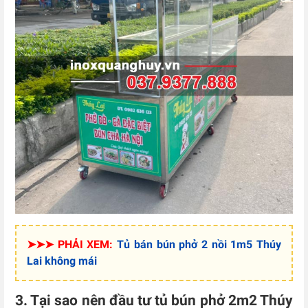
➤➤➤ PHẢI XEM:
Tủ bán bún phở 2 nồi 1m5 Thúy
Lai không mái
3. Tại sao nên đầu tư tủ bún phở 2m2 Thúy