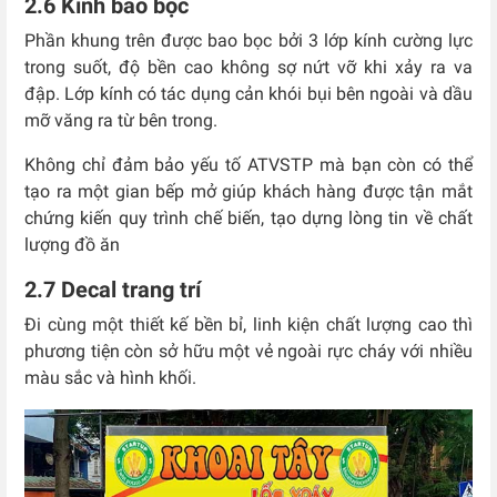
2.6 Kính bao bọc
Phần khung trên được bao bọc bởi 3 lớp kính cường lực
trong suốt, độ bền cao không sợ nứt vỡ khi xảy ra va
đập. Lớp kính có tác dụng cản khói bụi bên ngoài và dầu
mỡ văng ra từ bên trong.
Không chỉ đảm bảo yếu tố ATVSTP mà bạn còn có thể
tạo ra một gian bếp mở giúp khách hàng được tận mắt
chứng kiến quy trình chế biến, tạo dựng lòng tin về chất
lượng đồ ăn
2.7 Decal trang trí
Đi cùng một thiết kế bền bỉ, linh kiện chất lượng cao thì
phương tiện còn sở hữu một vẻ ngoài rực cháy với nhiều
màu sắc và hình khối.