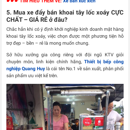
☛☛☛ TÌM HIỂU THÊM VỀ:
Xe bán xúc xích
5. Mua xe đẩy bán khoai tây lốc xoáy CỰC
CHẤT – GIÁ RẺ ở đâu?
Chắc hẳn khi có ý định khởi nghiệp kinh doanh mặt hàng
khoai tây lốc xoáy, việc chọn được một phương tiện hỗ
trợ đẹp – bền – rẻ là mong muốn chung.
Sở hữu xưởng gia công riêng với đội ngũ KTV giỏi
chuyên môn, linh kiện chính hãng,
Thiết bị bếp công
nghiệp Quang Huy
là cái tên No.1 về sản xuất, phân phối
sản phẩm ưu việt kể trên.