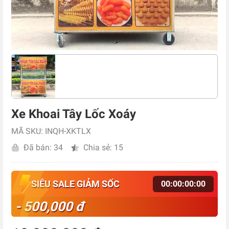
Xe Khoai Tây Lốc Xoáy
MÃ SKU: INQH-XKTLX
Đã bán: 34
Chia sẻ: 15
SIÊU SALE GIẢM SỐC
00
:
00
:
00
:
00
- 500,000 đ