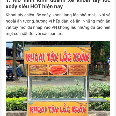
1. Mô hình kinh doanh xe khoai tây lốc
xoáy siêu HOT hiện nay
Khoai tây chiên lốc xoáy, khoai lang lắc phô mai,… với vẻ
ngoài ấn tượng, hương vị hấp dẫn, dễ ăn. Những món ăn
vặt tuy mới du nhập vào VN không lâu nhưng đã tạo nên
một cơn sốt đối với các bạn trẻ.