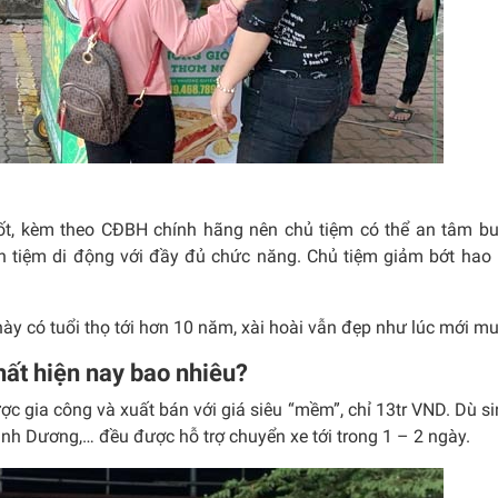
tốt, kèm theo CĐBH chính hãng nên chủ tiệm có thể an tâm b
n tiệm di động với đầy đủ chức năng. Chủ tiệm giảm bớt hao
ày có tuổi thọ tới hơn 10 năm, xài hoài vẫn đẹp như lúc mới mu
hất hiện nay bao nhiêu?
c gia công và xuất bán với giá siêu “mềm”, chỉ 13tr VND. Dù s
nh Dương,… đều được hỗ trợ chuyển xe tới trong 1 – 2 ngày.