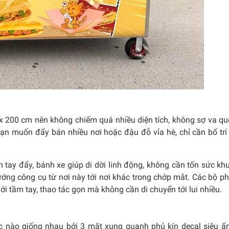
x 200 cm nên không chiếm quá nhiều diện tích, không sợ va quẹ
 bạn muốn đẩy bán nhiều nơi hoặc đậu đỗ vỉa hè, chỉ cần bố tr
n tay đẩy, bánh xe giúp di dời linh động, không cần tốn sức kh
ướng công cụ từ nơi này tới nơi khác trong chớp mắt. Các bộ p
i tầm tay, thao tác gọn mà không cần di chuyển tới lui nhiều.
c nào giống nhau bởi 3 mặt xung quanh phủ kín decal siêu ấ