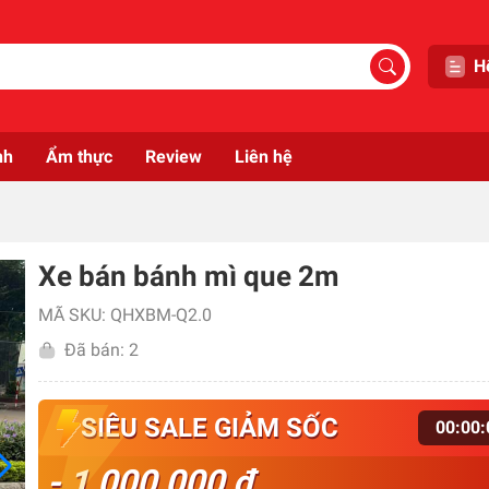
H
nh
Ẩm thực
Review
Liên hệ
Xe bán bánh mì que 2m
MÃ SKU: QHXBM-Q2.0
Đã bán: 2
SIÊU SALE GIẢM SỐC
00
:
00
:
- 1,000,000 đ