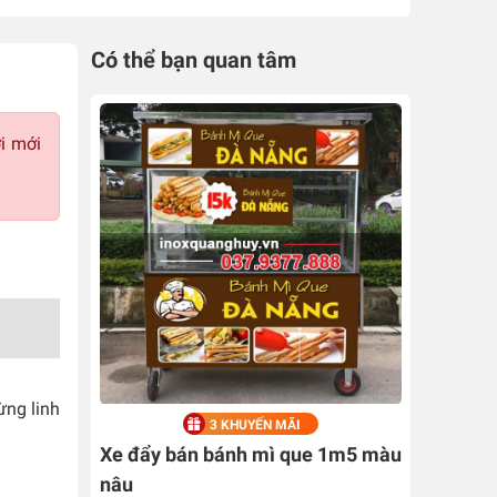
Có thể bạn quan tâm
i mới
ừng linh
3 KHUYẾN MÃI
Xe đẩy bán bánh mì que 1m5 màu
nâu