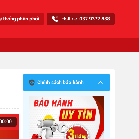
ệ thống phân phối
Hotline:
037 9377 888
Chính sách bảo hành
00
:
00