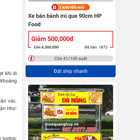
3 KHUYẾN MÃI
Xe bán bánh mì que 90cm HP
Food
Giảm 500,000đ
Còn 6,300,000
Đã bán: 1872
Còn 41/100 suất
Đặt ship nhanh
t khi di
í khoảng
uân vác.
hận như:
n tượng.