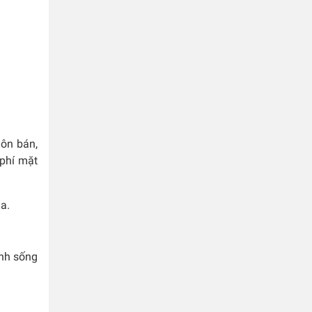
uôn bán,
 phí mặt
a.
inh sống