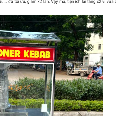
u,… đã tối ưu, giảm x2 lần. Vậy mà, tiện ích lại tăng x2 vì vừa