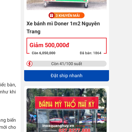
3 KHUYẾN MÃI
Xe bánh mì Doner 1m2 Nguyên
Trang
Giảm 500,000đ
Còn 6,050,000
Đã bán: 1864
Còn 41/100 suất
Đặt ship nhanh
iếc bàn,
 như khi
àng biến
 mới cho