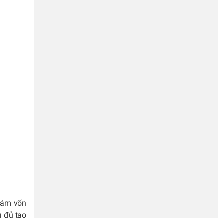
giảm vốn
g đủ tạo