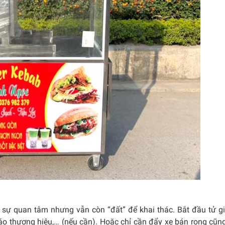
 sự quan tâm nhưng vẫn còn “đất” để khai thác. Bắt đầu tử 
áo thương hiệu,… (nếu cần). Hoặc chỉ cần đẩy xe bán rong cũn