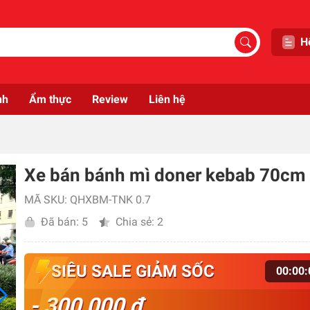
H
nh
Ẩm thực
Review
Liên hệ
Xe bán bánh mì doner kebab 70cm
MÃ SKU: QHXBM-TNK 0.7
Đã bán: 5
Chia sẻ: 2
SIÊU SALE GIẢM SỐC
00
:
00
:
- 300,000 đ