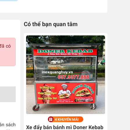
Có thể bạn quan tâm
đã có
4 KHUYẾN MÃI
gân sách
Xe đẩy bán bánh mì Doner Kebab