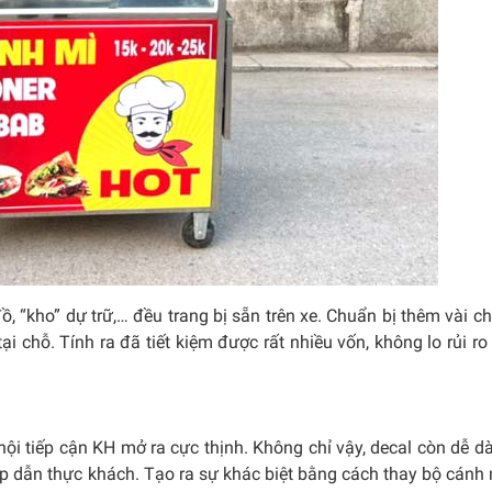
, “kho” dự trữ,… đều trang bị sẵn trên xe. Chuẩn bị thêm vài ch
i chỗ. Tính ra đã tiết kiệm được rất nhiều vốn, không lo rủi ro
 hội tiếp cận KH mở ra cực thịnh. Không chỉ vậy, decal còn dễ d
ấp dẫn thực khách. Tạo ra sự khác biệt bằng cách thay bộ cánh