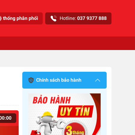
ệ thống phân phối
Hotline:
037 9377 888
Chính sách bảo hành
00
:
00