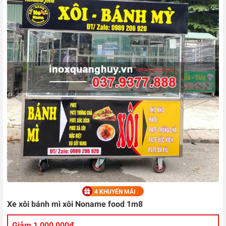
4 KHUYẾN MÃI
Xe xôi bánh mì xôi Noname food 1m8
Giảm 1,000,000đ