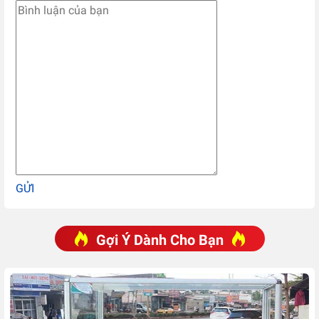
GỬI
Gợi Ý Dành Cho Bạn