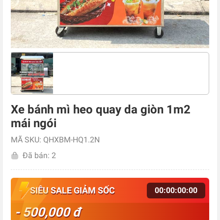
Xe bánh mì heo quay da giòn 1m2
mái ngói
MÃ SKU: QHXBM-HQ1.2N
Đã bán: 2
SIÊU SALE GIẢM SỐC
00
:
00
:
00
:
00
- 500,000 đ