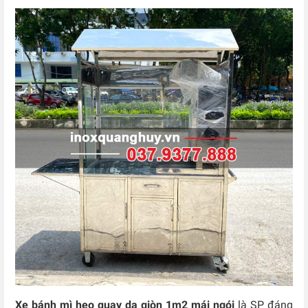
Xe bánh mì heo quay da giòn 1m2 mái ngói
là SP đáng