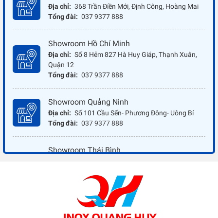
Địa chỉ:
368 Trần Điền Mới, Định Công, Hoàng Mai
Tổng đài:
037 9377 888
Showroom Hồ Chí Minh
Địa chỉ:
Số 8 Hẻm 827 Hà Huy Giáp, Thạnh Xuân,
Quận 12
Tổng đài:
037 9377 888
Showroom Quảng Ninh
Địa chỉ:
Số 101 Cầu Sến- Phương Đông- Uông Bí
Tổng đài:
037 9377 888
Showroom Thái Bình
Địa chỉ:
Đối diện ủy ban nhân dân xã Vũ Hoà - Kiến
Xương - Thái Bình
Tổng đài:
037 9377 888
Showroom Đồng Nai