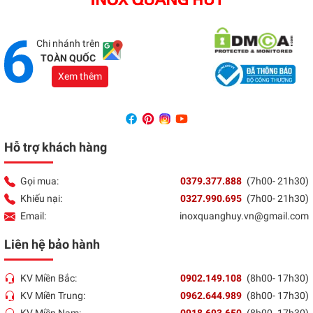
Địa chỉ:
1066 - QL 51 Tổ 3- Ấp Đồng- Phước Tân-
Biên Hòa
Tổng đài:
037 9377 888
Chi nhánh trên
TOÀN QUỐC
Xem thêm
Hỗ trợ khách hàng
Gọi mua:
0379.377.888
(7h00- 21h30)
Khiếu nại:
0327.990.695
(7h00- 21h30)
Email:
inoxquanghuy.vn@gmail.com
Liên hệ bảo hành
KV Miền Bắc:
0902.149.108
(8h00- 17h30)
KV Miền Trung:
0962.644.989
(8h00- 17h30)