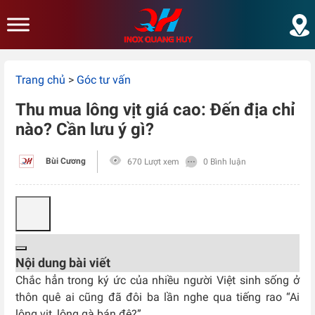
Skip to main content
Trang chủ
>
Góc tư vấn
Thu mua lông vịt giá cao: Đến địa chỉ
nào? Cần lưu ý gì?
Bùi Cương
670 Lượt xem
0 Bình luận
Nội dung bài viết
Chắc hẳn trong ký ức của nhiều người Việt sinh sống ở
thôn quê ai cũng đã đôi ba lần nghe qua tiếng rao “Ai
lông vịt, lông gà bán đê?”.