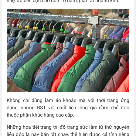
nhẹ, độ bền cực cao hơn 10 năm, giặt rất nhanh khô.
Không chỉ dùng làm áo khoác mà với thời trang ứng
dụng, những BST với chất liệu lông gia cầm chủ đạo
thuộc phân khúc hàng cao cấp.
Những họa tiết trang trí, đồ trang sức làm từ thứ nguyên
liệu độc lạ này bán rất chạy, thể hiện được cá tính riêng