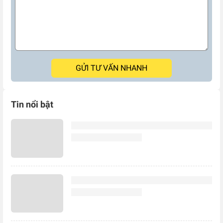
GỬI TƯ VẤN NHANH
Tin nổi bật