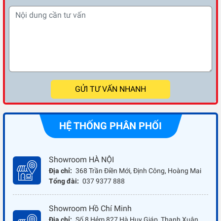
GỬI TƯ VẤN NHANH
HỆ THỐNG PHÂN PHỐI
Showroom HÀ NỘI
Địa chỉ:
368 Trần Điền Mới, Định Công, Hoàng Mai
Tổng đài:
037 9377 888
Showroom Hồ Chí Minh
Địa chỉ:
Số 8 Hẻm 827 Hà Huy Giáp, Thạnh Xuân,