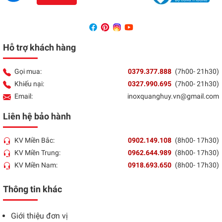
Hỗ trợ khách hàng
Gọi mua:
0379.377.888
(7h00- 21h30)
Khiếu nại:
0327.990.695
(7h00- 21h30)
Email:
inoxquanghuy.vn@gmail.com
Liên hệ bảo hành
KV Miền Bắc:
0902.149.108
(8h00- 17h30)
KV Miền Trung:
0962.644.989
(8h00- 17h30)
KV Miền Nam:
0918.693.650
(8h00- 17h30)
Thông tin khác
Giới thiệu đơn vị