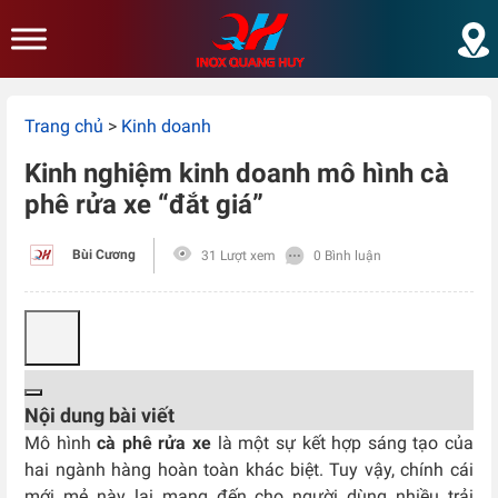
Skip to main content
Trang chủ
>
Kinh doanh
Kinh nghiệm kinh doanh mô hình cà
phê rửa xe “đắt giá”
Bùi Cương
31 Lượt xem
0 Bình luận
Nội dung bài viết
Mô hình
cà phê rửa xe
là một sự kết hợp sáng tạo của
hai ngành hàng hoàn toàn khác biệt. Tuy vậy, chính cái
mới mẻ này lại mang đến cho người dùng nhiều trải