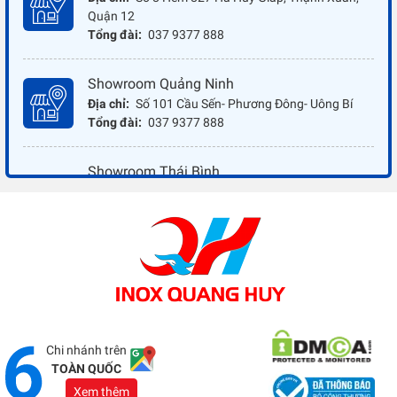
Quận 12
Tổng đài:
037 9377 888
Showroom Quảng Ninh
Địa chỉ:
Số 101 Cầu Sến- Phương Đông- Uông Bí
Tổng đài:
037 9377 888
Showroom Thái Bình
Địa chỉ:
Đối diện ủy ban nhân dân xã Vũ Hoà - Kiến
Xương - Thái Bình
Tổng đài:
037 9377 888
Showroom Đồng Nai
Địa chỉ:
1066 - QL 51 Tổ 3- Ấp Đồng- Phước Tân-
Biên Hòa
Tổng đài:
037 9377 888
Chi nhánh trên
TOÀN QUỐC
Xem thêm