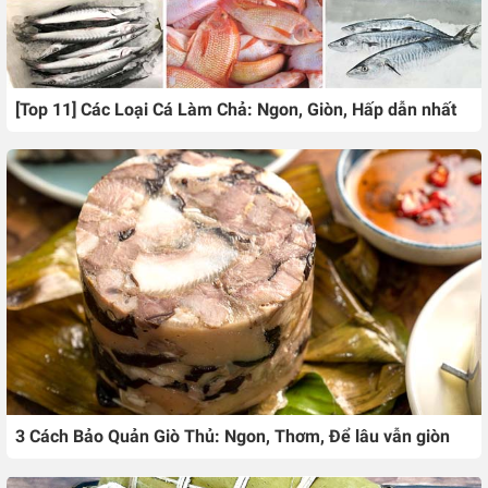
[Top 11] Các Loại Cá Làm Chả: Ngon, Giòn, Hấp dẫn nhất
3 Cách Bảo Quản Giò Thủ: Ngon, Thơm, Để lâu vẫn giòn