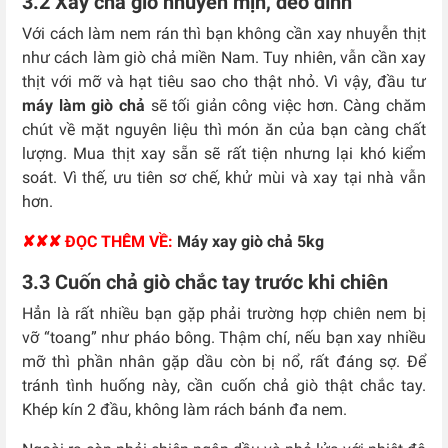
3.2 Xay chả giò nhuyễn mịn, dẻo dính
Với cách làm nem rán thì bạn không cần xay nhuyễn thịt
như cách làm giò chả miền Nam. Tuy nhiên, vẫn cần xay
thịt với mỡ và hạt tiêu sao cho thật nhỏ. Vì vậy, đầu tư
máy làm giò chả
sẽ tối giản công việc hơn. Càng chăm
chút về mặt nguyên liệu thì món ăn của bạn càng chất
lượng. Mua thịt xay sẵn sẽ rất tiện nhưng lại khó kiểm
soát. Vì thế, ưu tiên sơ chế, khử mùi và xay tại nhà vẫn
hơn.
✘✘✘ ĐỌC THÊM VỀ:
Máy xay giò chả 5kg
3.3 Cuốn chả giò chắc tay trước khi chiên
Hẳn là rất nhiều bạn gặp phải trường hợp chiên nem bị
vỡ “toang” như pháo bông. Thậm chí, nếu bạn xay nhiều
mỡ thì phần nhân gặp dầu còn bị nổ, rất đáng sợ. Để
tránh tình huống này, cần cuốn chả giò thật chắc tay.
Khép kín 2 đầu, không làm rách bánh đa nem.