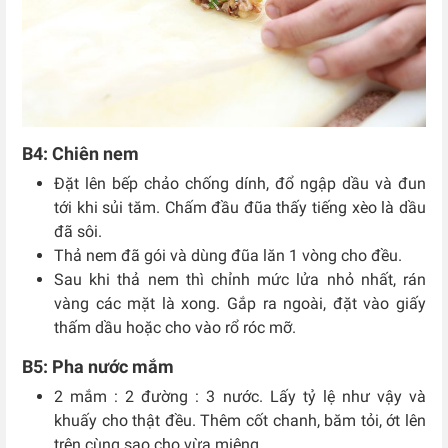
B4: Chiên nem
Đặt lên bếp chảo chống dính, đổ ngập dầu và đun
tới khi sủi tăm. Chấm đầu đũa thấy tiếng xèo là dầu
đã sôi.
Thả nem đã gói và dùng đũa lăn 1 vòng cho đều.
Sau khi thả nem thì chỉnh mức lửa nhỏ nhất, rán
vàng các mặt là xong. Gắp ra ngoài, đặt vào giấy
thấm dầu hoặc cho vào rổ róc mỡ.
B5: Pha nước mắm
2 mắm : 2 đường : 3 nước. Lấy tỷ lệ như vậy và
khuấy cho thật đều. Thêm cốt chanh, băm tỏi, ớt lên
trên cùng sao cho vừa miệng.