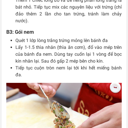
Thêm 1 chiếc lòng đỏ và để riêng phần lòng trắng ra
bát nhỏ. Tiếp tục mix các nguyên liệu với trứng (chỉ
đảo thêm 2 lần cho tan trứng, tránh làm chảy
nước).
B3: Gói nem
Quét 1 lớp lòng trắng trứng mỏng lên bánh đa
Lấy 1-1.5 thìa nhân (thìa ăn cơm), đổ vào mép trên
của bánh đa nem. Dùng tay cuốn lại 1 vòng để bọc
kín nhân lại. Sau đó gấp 2 mép bên cho kín.
Tiếp tục cuộn tròn nem lại tới khi hết miếng bánh
đa.