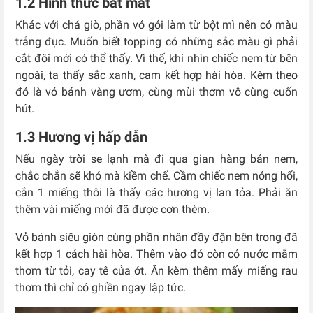
1.2 Hình thức bắt mắt
Khác với chả giò, phần vỏ gói làm từ bột mì nên có màu
trắng đục. Muốn biết topping có những sắc màu gì phải
cắt đôi mới có thể thấy. Vì thế, khi nhìn chiếc nem từ bên
ngoài, ta thấy sắc xanh, cam kết hợp hài hòa. Kèm theo
đó là vỏ bánh vàng ươm, cùng mùi thơm vô cùng cuốn
hút.
1.3 Hương vị hấp dẫn
Nếu ngày trời se lạnh mà đi qua gian hàng bán nem,
chắc chắn sẽ khó mà kiềm chế. Cầm chiếc nem nóng hổi,
cắn 1 miếng thôi là thấy các hương vị lan tỏa. Phải ăn
thêm vài miếng mới đã được cơn thèm.
Vỏ bánh siêu giòn cùng phần nhân đầy đặn bên trong đã
kết hợp 1 cách hài hòa. Thêm vào đó còn có nước mắm
thơm từ tỏi, cay tê của ớt. Ăn kèm thêm mấy miếng rau
thơm thì chỉ có ghiền ngay lập tức.