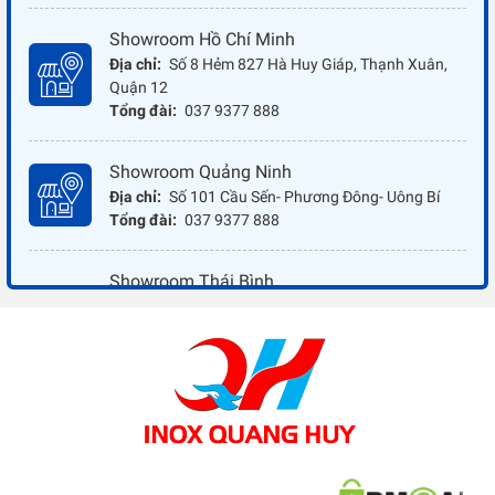
Showroom Hồ Chí Minh
Địa chỉ:
Số 8 Hẻm 827 Hà Huy Giáp, Thạnh Xuân,
Quận 12
Tổng đài:
037 9377 888
Showroom Quảng Ninh
Địa chỉ:
Số 101 Cầu Sến- Phương Đông- Uông Bí
Tổng đài:
037 9377 888
Showroom Thái Bình
Địa chỉ:
Đối diện ủy ban nhân dân xã Vũ Hoà - Kiến
Xương - Thái Bình
Tổng đài:
037 9377 888
Showroom Đồng Nai
Địa chỉ:
1066 - QL 51 Tổ 3- Ấp Đồng- Phước Tân-
Biên Hòa
Tổng đài:
037 9377 888