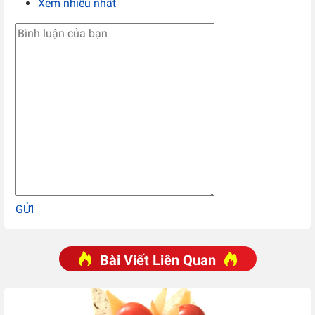
Xem nhiều nhất
GỬI
Bài Viết Liên Quan