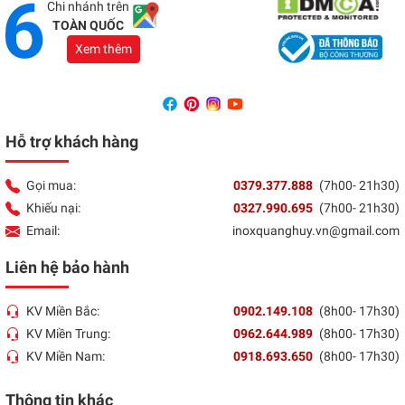
Chi nhánh trên
TOÀN QUỐC
Xem thêm
Hỗ trợ khách hàng
Gọi mua:
0379.377.888
(7h00- 21h30)
Khiếu nại:
0327.990.695
(7h00- 21h30)
Email:
inoxquanghuy.vn@gmail.com
Liên hệ bảo hành
KV Miền Bắc:
0902.149.108
(8h00- 17h30)
KV Miền Trung:
0962.644.989
(8h00- 17h30)
KV Miền Nam:
0918.693.650
(8h00- 17h30)
Thông tin khác