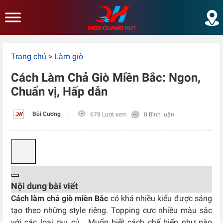
Skip to main content
Trang chủ
>
Làm giò
Cách Làm Chả Giò Miền Bắc: Ngon,
Chuẩn vị, Hấp dẫn
Bùi Cương
678 Lượt xem
0 Bình luận
Nội dung bài viết
Cách làm chả giò miền Bắc
có khá nhiều kiểu được sáng
tạo theo những style riêng. Topping cực nhiều màu sắc
với các loại rau củ. Muốn biết cách chế biến như nào