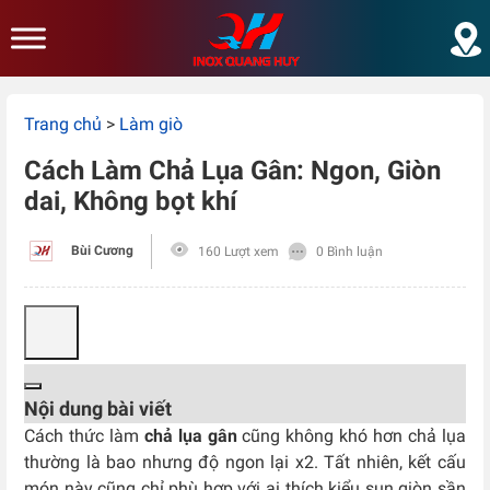
Skip to main content
Trang chủ
>
Làm giò
Cách Làm Chả Lụa Gân: Ngon, Giòn
dai, Không bọt khí
Bùi Cương
160 Lượt xem
0 Bình luận
Nội dung bài viết
Cách thức làm
chả lụa gân
cũng không khó hơn chả lụa
thường là bao nhưng độ ngon lại x2. Tất nhiên, kết cấu
món này cũng chỉ phù hợp với ai thích kiểu sụn giòn sần