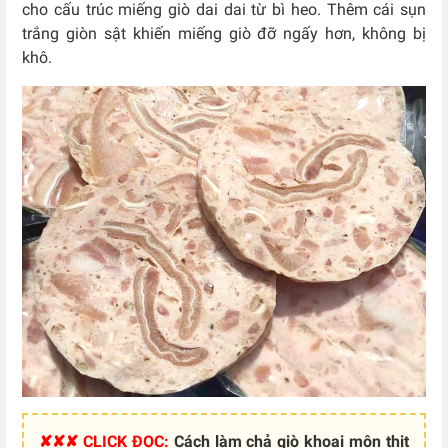
cho cấu trúc miếng giò dai dai từ bì heo. Thêm cái sụn
trắng giòn sật khiến miếng giò đỡ ngấy hơn, không bị
khô.
✘✘✘ CLICK ĐỌC:
Cách làm chả giò khoai môn thịt