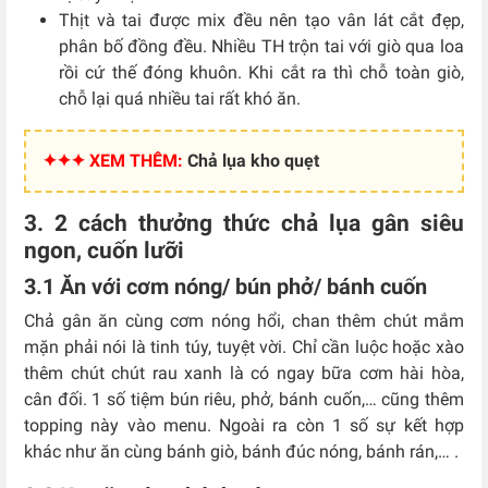
Thịt và tai được mix đều nên tạo vân lát cắt đẹp,
phân bố đồng đều. Nhiều TH trộn tai với giò qua loa
rồi cứ thế đóng khuôn. Khi cắt ra thì chỗ toàn giò,
chỗ lại quá nhiều tai rất khó ăn.
✦✦✦ XEM THÊM:
Chả lụa kho quẹt
3. 2 cách thưởng thức chả lụa gân siêu
ngon, cuốn lưỡi
3.1 Ăn với cơm nóng/ bún phở/ bánh cuốn
Chả gân ăn cùng cơm nóng hổi, chan thêm chút mắm
mặn phải nói là tinh túy, tuyệt vời. Chỉ cần luộc hoặc xào
thêm chút chút rau xanh là có ngay bữa cơm hài hòa,
cân đối. 1 số tiệm bún riêu, phở, bánh cuốn,… cũng thêm
topping này vào menu. Ngoài ra còn 1 số sự kết hợp
khác như ăn cùng bánh giò, bánh đúc nóng, bánh rán,… .