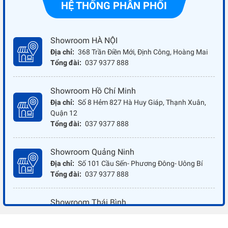
HỆ THỐNG PHÂN PHỐI
Showroom HÀ NỘI
Địa chỉ:
368 Trần Điền Mới, Định Công, Hoàng Mai
Tổng đài:
037 9377 888
Showroom Hồ Chí Minh
Địa chỉ:
Số 8 Hẻm 827 Hà Huy Giáp, Thạnh Xuân,
Quận 12
Tổng đài:
037 9377 888
Showroom Quảng Ninh
Địa chỉ:
Số 101 Cầu Sến- Phương Đông- Uông Bí
Tổng đài:
037 9377 888
Showroom Thái Bình
Địa chỉ:
Đối diện ủy ban nhân dân xã Vũ Hoà - Kiến
Xương - Thái Bình