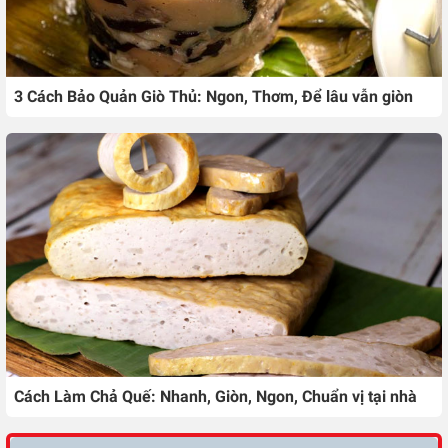
3 Cách Bảo Quản Giò Thủ: Ngon, Thơm, Để lâu vẫn giòn
Cách Làm Chả Quế: Nhanh, Giòn, Ngon, Chuẩn vị tại nhà