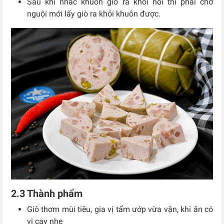
Sau khi nhấc khuôn giò ra khỏi nồi thì phải chờ
nguội mới lấy giò ra khỏi khuôn được.
2.3 Thành phẩm
Giò thơm mùi tiêu, gia vị tẩm ướp vừa vặn, khi ăn có
vị cay nhẹ