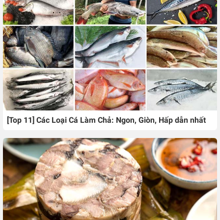
[Top 11] Các Loại Cá Làm Chả: Ngon, Giòn, Hấp dẫn nhất