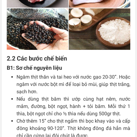
2.2 Các bước chế biến
B1: Sơ chế nguyên liệu
Ngâm thịt thăn và tai heo với nước gạo 20-30”. Hoặc
ngâm với nước bột mì để loại bỏ mùi, giúp thịt trắng,
sạch hơn.
Nếu dùng thịt băm thì ướp cùng hạt nêm, nước
mắm, đường, bột ngọt, hành + tỏi băm. Mỗi thứ 1
thìa, bột ngọt chỉ cho ½ thìa nếu dùng 500gr thịt.
Chờ thêm 15” cho thịt ngấm thì bọc khay vào và cấp
đông khoảng 90-120”. Thịt không đông đá hẳn mà
chỉ cần cứng lại đôi chút là được.