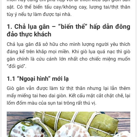
sật. Có thể biến tấu cay/không cay, lượng tai/thịt thăn
tùy ý nếu tự làm được tại nhà.
1. Chả lụa gân – “biến thể” hấp dẫn đông
đảo thực khách
Chả lụa gân đã sở hữu cho mình lượng người yêu thích
đáng kể trên khắp mọi miền. Khi giò lụa quá nạc thì giò
gân chính là cứu cánh lớn nhất cho chiếc miệng muốn
“đổi gió”.
1.1 “Ngoại hình” mới lạ
Giò gân vẫn được làm từ thịt thăn nhưng lại lẫn thêm
mấy miếng tai heo dai giòn. Kết cấu mặt cắt chặt chẽ, lại
lốm đốm màu của sụn tai trông rất thú vị.