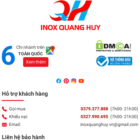
Tổng đài:
037 9377 888
Showroom Đồng Nai
Địa chỉ:
1066 - QL 51 Tổ 3- Ấp Đồng- Phước Tân-
Biên Hòa
Tổng đài:
037 9377 888
Chi nhánh trên
TOÀN QUỐC
Xem thêm
Hỗ trợ khách hàng
Gọi mua:
0379.377.888
(7h00- 21h30)
Khiếu nại:
0327.990.695
(7h00- 21h30)
Email:
inoxquanghuy.vn@gmail.com
Liên hệ bảo hành