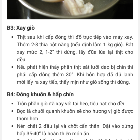
B3: Xay giò
Thịt sau khi cấp đông thì đổ trực tiếp vào máy xay.
Thêm 2-3 thìa bột năng (nếu định làm 1 kg giò). Bật
xay mức 2, 1-2” thì dừng, lấy đũa lùa lại thịt cho
đều.
Nếu phát hiện thấy phần thịt sát lưỡi dao bị chín thì
phải cấp đông thêm 30”. Khi hỗn hợp đã đủ lạnh
mới lấy ra xay tiếp, thấy mịn như giò sống thì dừng.
B4: Đóng khuôn & hấp chín
Trộn phần giò đã xay với tai heo, tiêu hạt cho đều.
Bọc lá chuối quanh khuôn sẽ cho hương vị giò được
thơm hơn.
Nén chặt 2 đầu lại và chốt cẩn thận. Đặt vào xửng
hấp 35-40” là hoàn thiện món ăn.