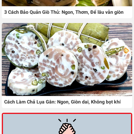
3 Cách Bảo Quản Giò Thủ: Ngon, Thơm, Để lâu vẫn giòn
Cách Làm Chả Lụa Gân: Ngon, Giòn dai, Không bọt khí