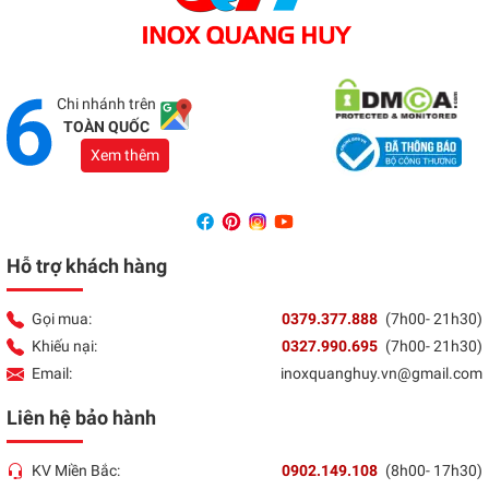
Showroom Đồng Nai
Địa chỉ:
1066 - QL 51 Tổ 3- Ấp Đồng- Phước Tân-
Biên Hòa
Tổng đài:
037 9377 888
Chi nhánh trên
TOÀN QUỐC
Xem thêm
Hỗ trợ khách hàng
Gọi mua:
0379.377.888
(7h00- 21h30)
Khiếu nại:
0327.990.695
(7h00- 21h30)
Email:
inoxquanghuy.vn@gmail.com
Liên hệ bảo hành
KV Miền Bắc:
0902.149.108
(8h00- 17h30)