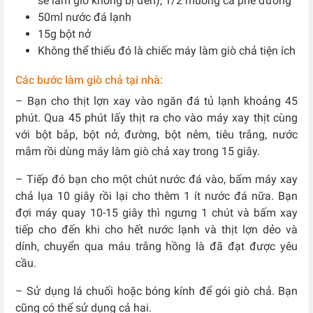
sẽ làm giò không bị đen); 1/2 muỗng cà phê đường
50ml nước đá lạnh
15g bột nở
Không thể thiếu đó là chiếc máy làm giò chả tiện ích
Các bước làm giò chả tại nhà:
– Bạn cho thịt lợn xay vào ngăn đá tủ lạnh khoảng 45
phút. Qua 45 phút lấy thịt ra cho vào máy xay thịt cùng
với bột bắp, bột nở, đường, bột nêm, tiêu trắng, nước
mắm rồi dùng máy làm giò chả xay trong 15 giây.
– Tiếp đó bạn cho một chút nước đá vào, bấm máy xay
chả lụa 10 giây rồi lại cho thêm 1 ít nước đá nữa. Bạn
đợi máy quay 10-15 giây thì ngưng 1 chút và bấm xay
tiếp cho đến khi cho hết nước lạnh và thịt lợn dẻo và
dính, chuyển qua máu trắng hồng là đã đạt được yêu
cầu.
– Sử dụng lá chuối hoặc bóng kính để gói giò chả. Bạn
cũng có thể sử dụng cả hai.