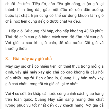
chuối lên trên. Tiếp đó, dàn đều giò sống, cuộn giò lại
thành hình ống dài, gấp một đầu rồi dồn dần xuống,
buộc lạt chặt. Bạn cũng có thể sử dụng khuôn làm giò
chả inox tiện dụng để giò được chặt và đều.
– Hấp giò: Sử dụng nồi hấp, cho hấp khoảng 40-50 phút.
Thử độ chín của giò bằng cách xem độ đàn hồi của giò.
Vớt giò ra sau khi giò chín, để ráo nước. Cắt giò và
thưởng thức.
3. Giá máy xay giò chả
Máy xay giò chả có nhiều tiện ích thiết thực trong mỗi gia
đình, vậy
giá máy xay giò chả
có cao không là câu hỏi
của nhiều người. Bạn đừng lo, Quang Huy bán máy xay
giò chả chất lượng tốt và giá cả lại rẻ nhất.
Với 4 cơ sở trên khắp cả nước cùng chính sách giao hàng
trên toàn quốc, Quang Huy sẵn sàng mang đến chất
lượng phục vụ tốt nhất đến quý khách hàng. Với giá cả