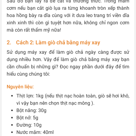
Sau đó bạn lấy ra để cắt và thưởng thức. Trong mâm
cơm nếu bạn cắt giò lụa ra từng khoanh tròn xếp thành
hoa hồng bày ra dĩa cùng với ít dưa leo trang trí viền dĩa
xinh xinh thì còn gì tuyệt hơn nữa, không chỉ ngon cơm
mà còn rất thẩm mỹ nữa!
2. Cách 2: Làm giò chả bằng máy xay
Sử dụng máy xay để làm giò chả ngày càng được sử
dụng nhiều hơn. Vậy để làm giò chả bằng máy xay bạn
cần chuẩn bị những gì? Đọc ngay phần dưới đây để tìm
hiểu cùng chúng tôi:
Nguyên liệu:
Thịt lợn: 1kg (nếu thịt nạc hoàn toàn, giò sẽ hơi khô,
vì vậy bạn nên chọn thịt nạc mông ).
Bột năng: 30g
Bột nở: 5g
Đường: 10g
Nước mắm: 40ml