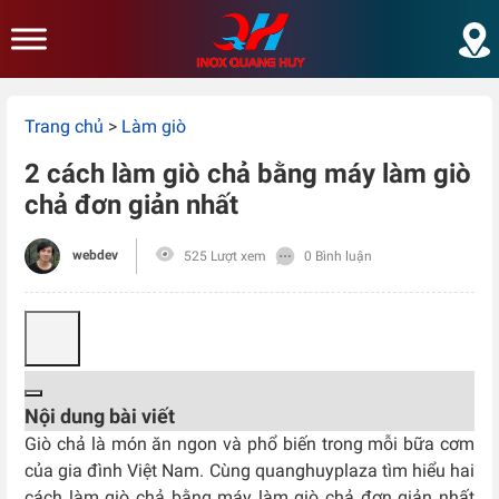
Skip to main content
Trang chủ
>
Làm giò
2 cách làm giò chả bằng máy làm giò
chả đơn giản nhất
webdev
525 Lượt xem
0 Bình luận
Nội dung bài viết
Giò chả là món ăn ngon và phổ biến trong mỗi bữa cơm
của gia đình Việt Nam. Cùng quanghuyplaza tìm hiểu hai
cách làm giò chả bằng máy làm giò chả đơn giản nhất