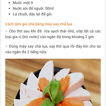
Muối: một ít
Nước sôi để nguội: 50ml
Lá chuối, dây lạt để gói.
Cách làm giò chả bằng máy xay chả lụa
– Cho thịt sau khi đã rửa sạch thái nhỏ, ướp tất cả các
loại gia vị (trừ nước) vào ngăn đá trong khoảng 2 giờ.
– Dùng máy xay chả lụa, xay thịt qua rồi đậy kín cho lại
vào ngăn đá 2 tiếng nữa.