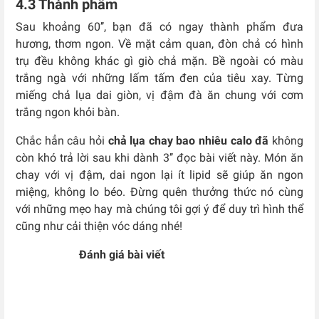
4.3 Thành phẩm
Sau khoảng 60’’, bạn đã có ngay thành phẩm đưa
hương, thơm ngon. Về mặt cảm quan, đòn chả có hình
trụ đều không khác gì giò chả mặn. Bề ngoài có màu
trắng ngà với những lấm tấm đen của tiêu xay. Từng
miếng chả lụa dai giòn, vị đậm đà ăn chung với cơm
trắng ngon khỏi bàn.
Chắc hẳn câu hỏi
chả lụa chay bao nhiêu calo đã
không
còn khó trả lời sau khi dành 3’’ đọc bài viết này. Món ăn
chay với vị đậm, dai ngon lại ít lipid sẽ giúp ăn ngon
miệng, không lo béo. Đừng quên thưởng thức nó cùng
với những mẹo hay mà chúng tôi gợi ý để duy trì hình thể
cũng như cải thiện vóc dáng nhé!
Đánh giá bài viết