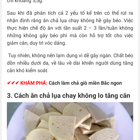
chỉ khoảng 5,5g.
Sau khi đã phân tích cả 2 yếu tố kể trên có thể rút ra
nhận định rằng ăn chả lụa chay không hề gây béo. Việc
thực hiện chế độ ăn với tần suất 2 – 3 lần/tuần không
những không gây béo phì mà còn hỗ trợ tốt cho việc
giảm cân, duy trì vóc dáng.
Tuy nhiên, không nên lạm dụng vì dễ gây ngán. Chất béo
dồn nhiều dưới da, về lâu về dài khiến người dùng tăng
cân khó kiểm soát.
✔✔✔ KHÁM PHÁ:
Cách làm chả giò miền Bắc ngon
3. Cách ăn chả lụa chay không lo tăng cân