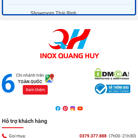
Showroom Thái Bình
Địa chỉ:
Đối diện ủy ban nhân dân xã Vũ Hoà - Kiến
Xương - Thái Bình
Tổng đài:
037 9377 888
Showroom Đồng Nai
Địa chỉ:
1066 - QL 51 Tổ 3- Ấp Đồng- Phước Tân-
Biên Hòa
Tổng đài:
037 9377 888
Chi nhánh trên
TOÀN QUỐC
Xem thêm
Hỗ trợ khách hàng
Gọi mua:
0379.377.888
(7h00- 21h30)