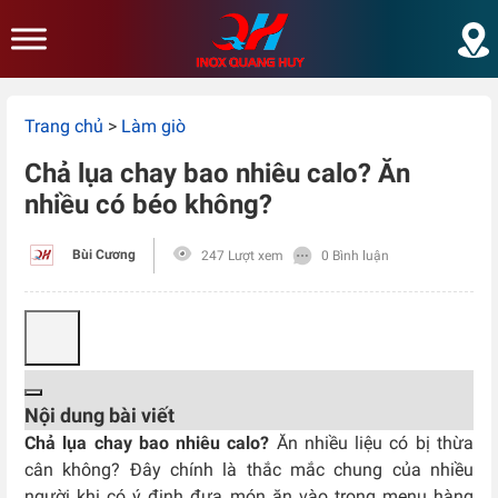
Skip to main content
Trang chủ
>
Làm giò
Chả lụa chay bao nhiêu calo? Ăn
nhiều có béo không?
Bùi Cương
247 Lượt xem
0 Bình luận
Nội dung bài viết
Chả lụa chay bao nhiêu calo?
Ăn nhiều liệu có bị thừa
cân không? Đây chính là thắc mắc chung của nhiều
người khi có ý định đưa món ăn vào trong menu hàng