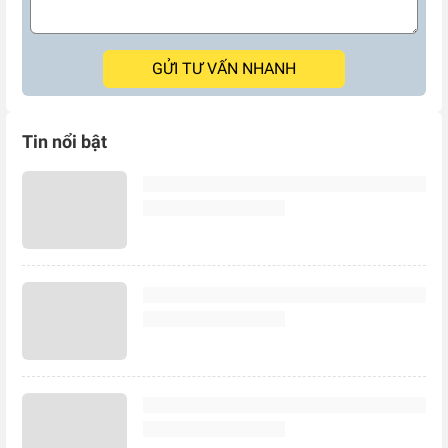
GỬI TƯ VẤN NHANH
Tin nổi bật