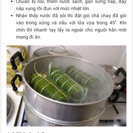
Chuẩn bị nồi, thêm nước sạch, gắn xửng hấp, đậy
nắp vung rồi đun với mức nhiệt lớn.
Nhận thấy nước đã sôi thì đặt giò chả chay đã gói
vào trong xửng và nấu với lửa vừa trong 45’’. Khi
chín thì nhanh tay lấy ra ngoài cho nguội hẳn mới
mang đi ăn.