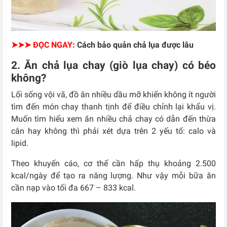
➤➤➤ ĐỌC NGAY:
Cách bảo quản chả lụa được lâu
2. Ăn chả lụa chay (giò lụa chay) có béo
không?
Lối sống vội vã, đồ ăn nhiều dầu mỡ khiến không ít người
tìm đến món chay thanh tịnh để điều chỉnh lại khẩu vị.
Muốn tìm hiểu xem ăn nhiều chả chay có dẫn đến thừa
cân hay không thì phải xét dựa trên 2 yếu tố: calo và
lipid.
Theo khuyến cáo, cơ thể cần hấp thụ khoảng 2.500
kcal/ngày để tạo ra năng lượng. Như vậy mỗi bữa ăn
cần nạp vào tối đa 667 – 833 kcal.