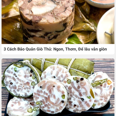
3 Cách Bảo Quản Giò Thủ: Ngon, Thơm, Để lâu vẫn giòn