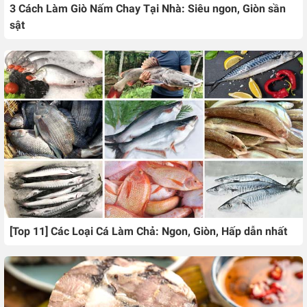
3 Cách Làm Giò Nấm Chay Tại Nhà: Siêu ngon, Giòn sần
sật
[Top 11] Các Loại Cá Làm Chả: Ngon, Giòn, Hấp dẫn nhất