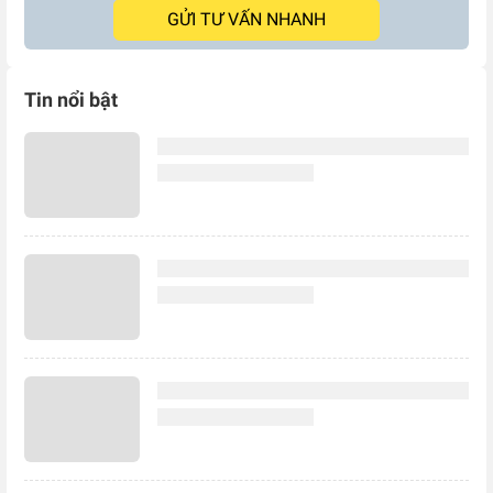
GỬI TƯ VẤN NHANH
Tin nổi bật