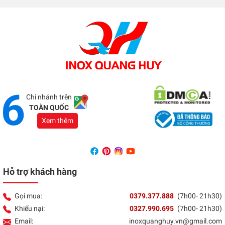
Địa chỉ:
Đối diện ủy ban nhân dân xã Vũ Hoà - Kiến
Xương - Thái Bình
Tổng đài:
037 9377 888
Showroom Đồng Nai
Địa chỉ:
1066 - QL 51 Tổ 3- Ấp Đồng- Phước Tân-
Biên Hòa
Tổng đài:
037 9377 888
Chi nhánh trên
TOÀN QUỐC
Xem thêm
Hỗ trợ khách hàng
Gọi mua:
0379.377.888
(7h00- 21h30)
Khiếu nại:
0327.990.695
(7h00- 21h30)
Email:
inoxquanghuy.vn@gmail.com