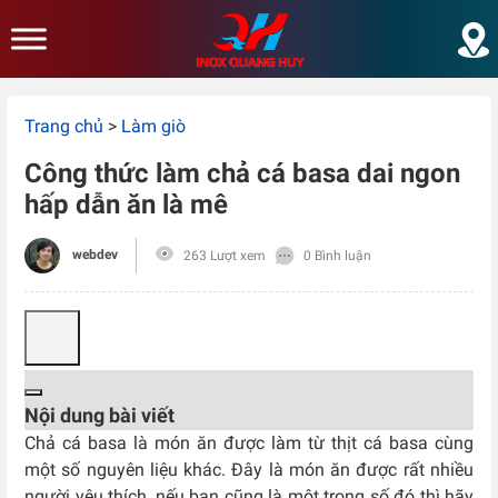
Skip to main content
Trang chủ
>
Làm giò
Công thức làm chả cá basa dai ngon
hấp dẫn ăn là mê
webdev
263 Lượt xem
0 Bình luận
Nội dung bài viết
Chả cá basa là món ăn được làm từ thịt cá basa cùng
một số nguyên liệu khác. Đây là món ăn được rất nhiều
người yêu thích, nếu bạn cũng là một trong số đó thì hãy