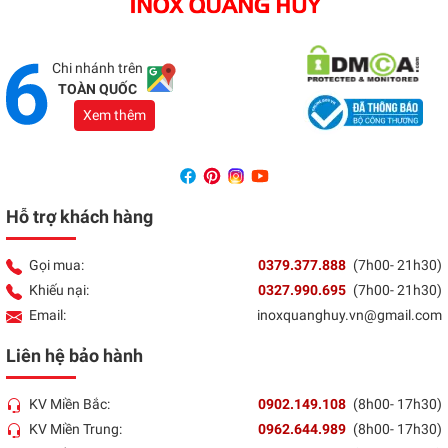
Địa chỉ:
1066 - QL 51 Tổ 3- Ấp Đồng- Phước Tân-
Biên Hòa
Tổng đài:
037 9377 888
Chi nhánh trên
TOÀN QUỐC
Xem thêm
Hỗ trợ khách hàng
Gọi mua:
0379.377.888
(7h00- 21h30)
Khiếu nại:
0327.990.695
(7h00- 21h30)
Email:
inoxquanghuy.vn@gmail.com
Liên hệ bảo hành
KV Miền Bắc:
0902.149.108
(8h00- 17h30)
KV Miền Trung:
0962.644.989
(8h00- 17h30)