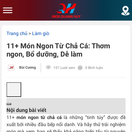
Skip to main content
Trang chủ
>
Làm giò
11+ Món Ngon Từ Chả Cá: Thơm
ngon, Bổ dưỡng, Dễ làm
Bùi Cương
197 Lượt xem
0 Bình luận
Nội dung bài viết
11+
món ngon từ chả cá
là những “tinh túy” được đề
xuất bởi nhiều đầu bếp nổi danh. Và hãy thử trải nghiệm
món mà xem, bạn sẽ thấy khả năng biến tấu từ nguyên