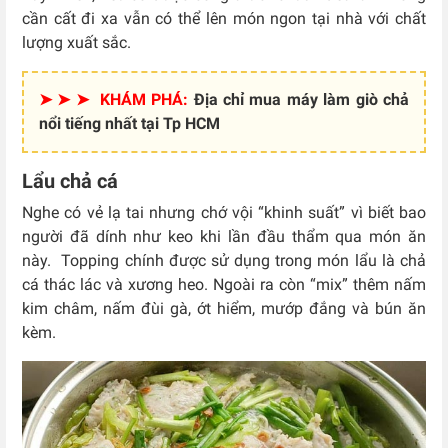
cần cất đi xa vẫn có thể lên món ngon tại nhà với chất
lượng xuất sắc.
➤ ➤ ➤ KHÁM PHÁ:
Địa chỉ mua máy làm giò chả
nổi tiếng nhất tại Tp HCM
Lẩu chả cá
Nghe có vẻ lạ tai nhưng chớ vội “khinh suất” vì biết bao
người đã dính như keo khi lần đầu thẩm qua món ăn
này. Topping chính được sử dụng trong món lẩu là chả
cá thác lác và xương heo. Ngoài ra còn “mix” thêm nấm
kim châm, nấm đùi gà, ớt hiểm, mướp đắng và bún ăn
kèm.