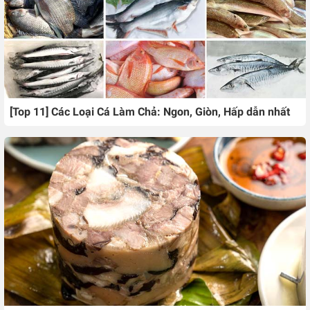
[Top 11] Các Loại Cá Làm Chả: Ngon, Giòn, Hấp dẫn nhất