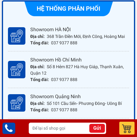
HỆ THỐNG PHÂN PHỐI
Showroom HÀ NỘI
Địa chỉ:
368 Trần Điền Mới, Định Công, Hoàng Mai
Tổng đài:
037 9377 888
Showroom Hồ Chí Minh
Địa chỉ:
Số 8 Hẻm 827 Hà Huy Giáp, Thạnh Xuân,
Quận 12
Tổng đài:
037 9377 888
Showroom Quảng Ninh
Địa chỉ:
Số 101 Cầu Sến- Phương Đông- Uông Bí
Tổng đài:
037 9377 888
Showroom Thái Bình
Gửi
Địa chỉ:
Đối diện ủy ban nhân dân xã Vũ Hoà - Kiến