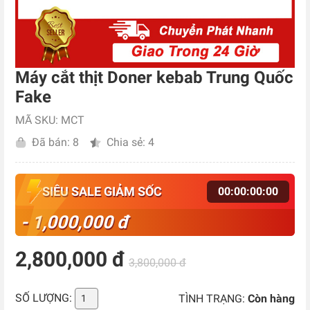
Máy cắt thịt Doner kebab Trung Quốc
Fake
MÃ SKU: MCT
Đã bán: 8
Chia sẻ: 4
SIÊU SALE GIẢM SỐC
00
:
00
:
00
:
00
- 1,000,000 đ
2,800,000 đ
3,800,000 đ
SỐ LƯỢNG:
TÌNH TRẠNG:
Còn hàng