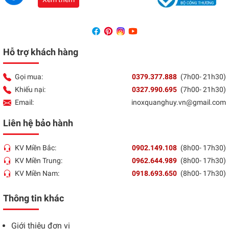
Hỗ trợ khách hàng
Gọi mua:
0379.377.888
(7h00- 21h30)
Khiếu nại:
0327.990.695
(7h00- 21h30)
Email:
inoxquanghuy.vn@gmail.com
Liên hệ bảo hành
KV Miền Bắc:
0902.149.108
(8h00- 17h30)
KV Miền Trung:
0962.644.989
(8h00- 17h30)
KV Miền Nam:
0918.693.650
(8h00- 17h30)
Thông tin khác
Giới thiệu đơn vị