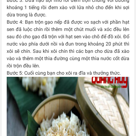
Bước 3: Dừa nạo sợi nhỏ rồi đem trộn chung với đường
khoảng 1 tiếng rồi đem xào với lửa nhỏ cho đến khi sợi
dừa trong là được.
Bước 4: Bạn trộn gạo nếp đã được vo sạch với phần hạt
sen đã luộc chín rồi thêm một chút muối và xóc đều lên
sau đó cho gạo đã trộn với hạt sen vào chõ để đồ xôi. Đổ
nước vào phía dưới nồi và đun trong khoảng 20 phút thì
xôi sẽ chín. Sau khi xôi chín thì các bạn cho dừa đã xào
vào và thêm một thìa đường cùng một thìa nước cốt dừa
rồi trộn đều lên.
Bước 5: Cuối cùng bạn cho xôi ra đĩa và thưởng thức.