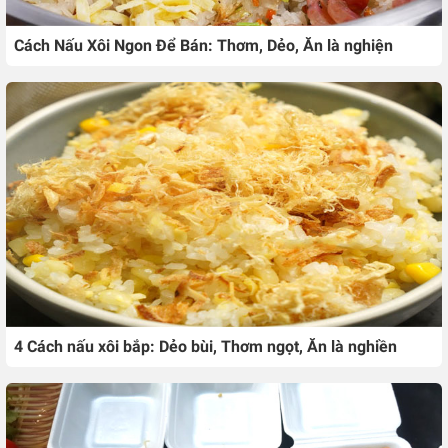
Cách Nấu Xôi Ngon Để Bán: Thơm, Dẻo, Ăn là nghiện
4 Cách nấu xôi bắp: Dẻo bùi, Thơm ngọt, Ăn là nghiền