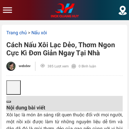
Skip to main content
Trang chủ
>
Nấu xôi
Cách Nấu Xôi Lạc Dẻo, Thơm Ngon
Cực Kì Đơn Giản Ngay Tại Nhà
webdev
385 Lượt xem
0 Bình luận
Nội dung bài viết
Xôi lạc là món ăn sáng rất quen thuộc đối với mọi người,
một nồi xôi được làm từ những nguyên liệu dễ tìm và
dân dã đó là mùi thơm, dẻo của gạo nếp cùng với vị bùi