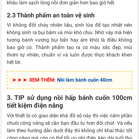
khâu làm sạch lòng nồi đơn giản hơn bao giờ hết.
2.3 Thành phẩm an toàn vệ sinh
Vì không đốt cháy nhiên liệu, sinh lửa để tạo nhiệt nên
không sinh ra bụi bặm và mùi khó chịu. Nhờ vậy mà hiện
tượng bánh vương bụi bẩn hay ám khói là điều không
bao giờ có. Thành phẩm tạo ra có màu sắc đẹp, mùi
thơm tự nhiên, chuẩn vị và luôn được thực khách khen
hết lời.
➤ ➤ ➤ XEM THÊM:
Nồi làm bánh cuốn 40cm
3. TIP sử dụng nồi hấp bánh cuốn 100cm
tiết kiệm điện năng
Với thiết bị có giao diện khá đồ sộ này thì việc nắm phần
chuôi công năng sẽ cần bạn đầu tư hơn đôi chút. Và nếu
làm theo hướng dẫn dưới đây thì không chỉ khai thác tốt
công năng mà còn có thể tối ưu phí điện, kéo dài tuổi thọ