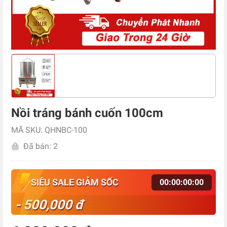
Nồi tráng bánh cuốn 100cm
MÃ SKU: QHNBC-100
Đã bán: 2
SIÊU SALE GIẢM SỐC
00
:
00
:
00
:
00
- 500,000 đ