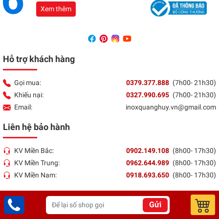
Xem thêm
Hỗ trợ khách hàng
Gọi mua:
0379.377.888
(7h00- 21h30)
Khiếu nại:
0327.990.695
(7h00- 21h30)
Email:
inoxquanghuy.vn@gmail.com
Liên hệ bảo hành
KV Miền Bắc:
0902.149.108
(8h00- 17h30)
KV Miền Trung:
0962.644.989
(8h00- 17h30)
KV Miền Nam:
0918.693.650
(8h00- 17h30)
Thông tin khác
Gửi