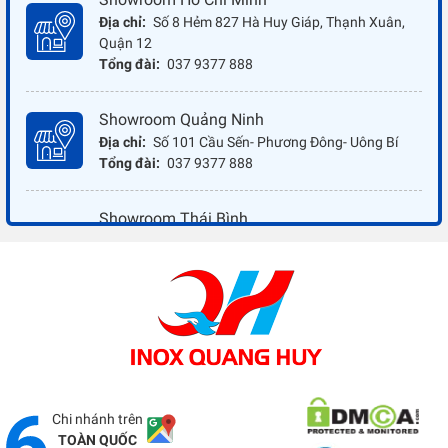
Địa chỉ:
Số 8 Hẻm 827 Hà Huy Giáp, Thạnh Xuân,
Quận 12
Tổng đài:
037 9377 888
Showroom Quảng Ninh
Địa chỉ:
Số 101 Cầu Sến- Phương Đông- Uông Bí
Tổng đài:
037 9377 888
Showroom Thái Bình
Địa chỉ:
Đối diện ủy ban nhân dân xã Vũ Hoà - Kiến
Xương - Thái Bình
Tổng đài:
037 9377 888
Showroom Đồng Nai
Địa chỉ:
1066 - QL 51 Tổ 3- Ấp Đồng- Phước Tân-
Biên Hòa
Tổng đài:
037 9377 888
Chi nhánh trên
TOÀN QUỐC