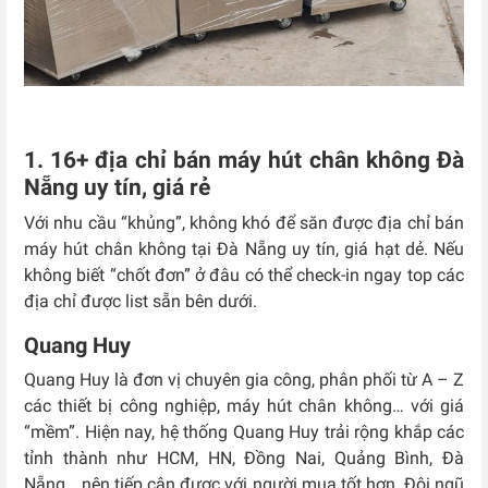
1. 16+ địa chỉ bán máy hút chân không Đà
Nẵng uy tín, giá rẻ
Với nhu cầu “khủng”, không khó để săn được địa chỉ bán
máy hút chân không tại Đà Nẵng uy tín, giá hạt dẻ. Nếu
không biết “chốt đơn” ở đâu có thể check-in ngay top các
địa chỉ được list sẵn bên dưới.
Quang Huy
Quang Huy là đơn vị chuyên gia công, phân phối từ A – Z
các thiết bị công nghiệp, máy hút chân không… với giá
“mềm”. Hiện nay, hệ thống Quang Huy trải rộng khắp các
tỉnh thành như HCM, HN, Đồng Nai, Quảng Bình, Đà
Nẵng… nên tiếp cận được với người mua tốt hơn. Đội ngũ