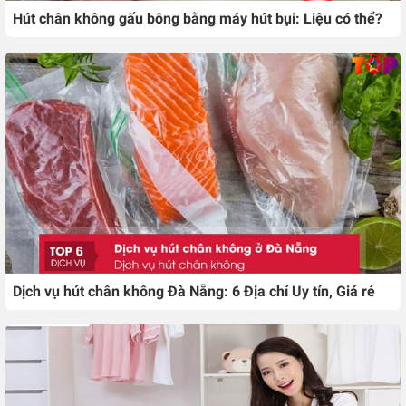
Hút chân không gấu bông bằng máy hút bụi: Liệu có thể?
Dịch vụ hút chân không Đà Nẵng: 6 Địa chỉ Uy tín, Giá rẻ