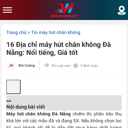
Skip to main content
Trang chủ
>
Tin máy hút chân không
16 Địa chỉ máy hút chân không Đà
Nẵng: Nổi tiếng, Giá tốt
Bùi Cương
80 Lượt xem
0 Bình luận
Nội dung bài viết
Máy hút chân không Đà Nẵng
chiếm thị phần tiêu thụ
khá lớn với các mẫu đã và đang SX. Nếu không chọn lọc
kỹ, quý khách rất dễ bị dẫn dắt mua hàng chất lượng