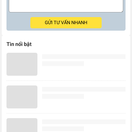
GỬI TƯ VẤN NHANH
Tin nổi bật