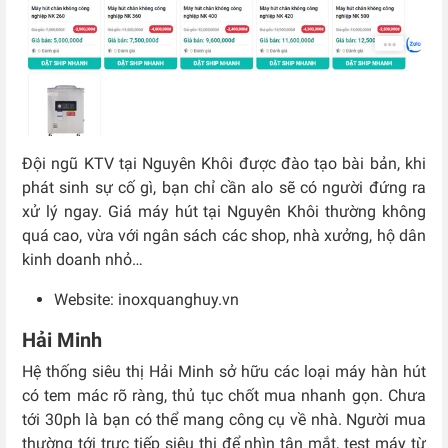
Đội ngũ KTV tại Nguyên Khôi được đào tạo bài bản, khi
phát sinh sự cố gì, bạn chỉ cần alo sẽ có người đứng ra
xử lý ngay. Giá máy hút tại Nguyên Khôi thường không
quá cao, vừa với ngân sách các shop, nhà xưởng, hộ dân
kinh doanh nhỏ…
Website: inoxquanghuy.vn
Hải Minh
Hệ thống siêu thị Hải Minh sở hữu các loại máy hàn hút
có tem mác rõ ràng, thủ tục chốt mua nhanh gọn. Chưa
tới 30ph là bạn có thể mang công cụ về nhà. Người mua
thường tới trực tiếp siêu thị để nhìn tận mắt, test máy từ